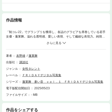
作品情報
「制コレ22」でグランプリを獲得し、各誌のグラビアを席巻している若手
女優・蓬莱舞。溢れる透明感、愛しい表情、そして繊細な表現力。純情少
女のあどけない可愛らしい姿が盛りだくさん。恋人気分で楽しめる今世紀
最高のデジタル写真集をお届けします。※vol.2との写真の重複はありませ
ん。
著者
友野雄
蓬莱舞
出版社
講談社
ジャンル
女性タレント
レーベル
ＦＲＩＤＡＹデジタル写真集
シリーズ
蓬莱舞 蒼い音 ｖｏｌ．１ ＦＲＩＤＡＹデジタル写真集
電子版配信開始日
2025/05/23
ファイルサイズ
- MB
作品をシェアする