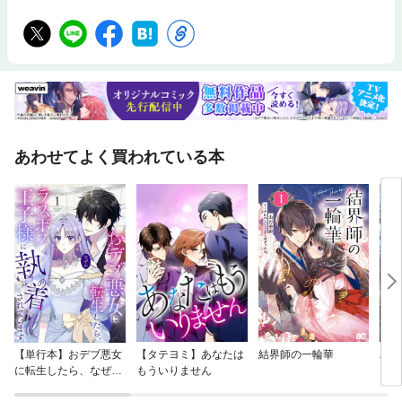
あわせてよく買われている本
【単行本】おデブ悪女
【タテヨミ】あなたは
結界師の一輪華
バッ
に転生したら、なぜか
もういりません
ロイ
ラスボス王子様に執着
今世