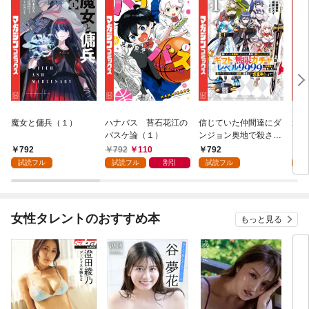
魔女と傭兵（１）
ハナバス 苔石花江の
信じていた仲間達にダ
追放
バスケ論（１）
ンジョン奥地で殺され
『自
かけたがギフト『無限
領地
792
792
110
792
7
ガチャ』でレベル９９
強の
試読フル
試読フル
割引
試読フル
試
９９の仲間達を手に入
～最
れて元パーティーメン
で始
バーと世界に復讐＆
拓ス
『ざまぁ！』します！
（１
女性タレントのおすすめ本
もっと見る
（１）