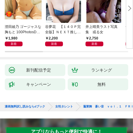
澄田綾乃 ゴージャスな
谷夢花 【１４０Ｐ完
井上晴美ラスト写真
似鳥
胸もと 100PhotosDX
全版】ＮＥＸＴ推しガ
集 或る女
Ｌ
[sabra net e-Book]
ール！ １～４ ヤン
ＦＲ
1,980
2,200
2,750
2,
マガデジタル写真集
写真
新着
新着
新着
新刊配信予定
ランキング
キャンペーン
無料
漫画無料試し読みならdブック
女性タレント
蓬莱舞 蒼い音 ｖｏｌ．１ ＦＲ
アプリならもっと便利で快適に！