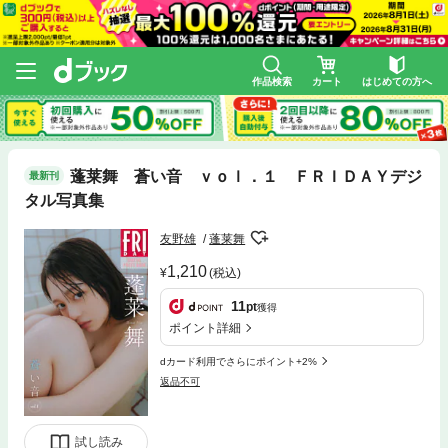
作品検索
カート
はじめての方へ
蓬莱舞 蒼い音 ｖｏｌ．１ ＦＲＩＤＡＹデジ
最新刊
タル写真集
友野雄
蓬莱舞
1,210
(税込)
11
pt
獲得
ポイント詳細
dカード利用でさらにポイント+2%
返品不可
試し読み