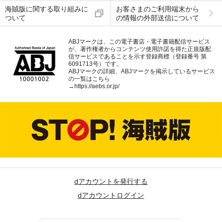
海賊版に関する取り組みに
お客さまのご利用端末から
ついて
の情報の外部送信について
ABJマークは、この電子書店・電子書籍配信サービス
が、著作権者からコンテンツ使用許諾を得た正規版配
信サービスであることを示す登録商標（登録番号 第
6091713号）です。
ABJマークの詳細、ABJマークを掲示しているサービス
の一覧はこちら
→
https://aebs.or.jp/
dアカウントを発行する
dアカウントログイン