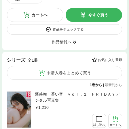
カートへ
今すぐ買う
作品をチェックする
作品情報へ
シリーズ
全1冊
お気に入り登録
未購入巻をまとめて買う
1巻から
|
最新刊から
蓬莱舞 蒼い音 ｖｏｌ．１ ＦＲＩＤＡＹデ
ジタル写真集
1,210
試し読み
カートへ