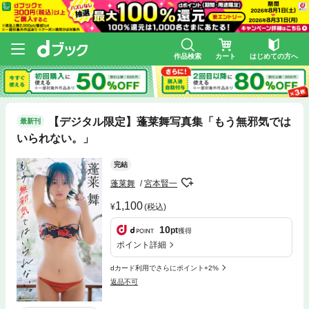
作品検索
カート
はじめての方へ
【デジタル限定】蓬莱舞写真集「もう無邪気では
最新刊
いられない。」
完結
蓬莱舞
宮本賢一
1,100
(税込)
10
pt
獲得
ポイント詳細
dカード利用でさらにポイント+2%
返品不可