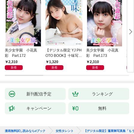
美少女学園 小花真
【デジタル限定 YJ PH
美少女学園 小花真
美少
彩 Part.172
OTO BOOK】十味写真
彩 Part.173
彩 P
集「続・『ぽみ』！？
2,310
1,320
2,310
2,
どこでもトレイン・ベ
新着
新着
新着
トナム篇」
新刊配信予定
ランキング
キャンペーン
無料
漫画無料試し読みならdブック
女性タレント
【デジタル限定】蓬莱舞写真集「も