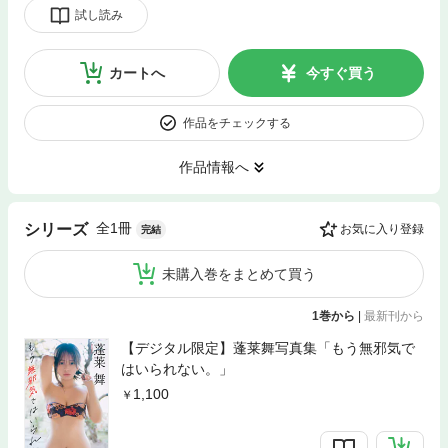
試し読み
カートへ
今すぐ買う
作品をチェックする
作品情報へ
全1冊
シリーズ
お気に入り登録
完結
未購入巻をまとめて買う
1巻から
|
最新刊から
【デジタル限定】蓬莱舞写真集「もう無邪気で
はいられない。」
1,100