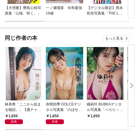
【大増量】豊島心桜写
一ノ瀬瑠菜 令和最強
【デジタル限定】西永
一ノ
真集「心桜、咲く。」
19歳
彩奈写真集「THE LAS
ガン
T」
集「
イ」
同じ作者の本
もっと見る
林美希「ここから始ま
赤間四季 DOLCEデジ
織莉叶 BUBKAデジタ
【デ
る物語。」【週チャン
タル写真集「のぼせな
ル写真集「ぺろり～～
OTO
デジグラ】
いでよっ！」
～ん」
森香
1,650
1,650
1,650
1,
シル
新着
新着