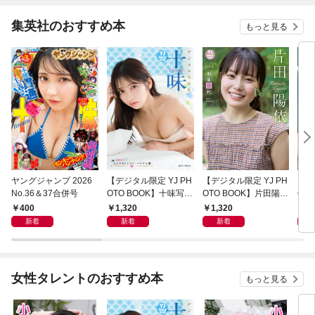
集英社のおすすめ本
もっと見る
ヤングジャンプ 2026
【デジタル限定 YJ PH
【デジタル限定 YJ PH
【デ
No.36＆37合併号
OTO BOOK】十味写真
OTO BOOK】片田陽依
OT
集「続・『ぽみ』！？
写真集「羽色日和」
写真
400
1,320
1,320
1,
どこでもトレイン・ベ
リ」
新着
新着
新着
トナム篇」
女性タレントのおすすめ本
もっと見る