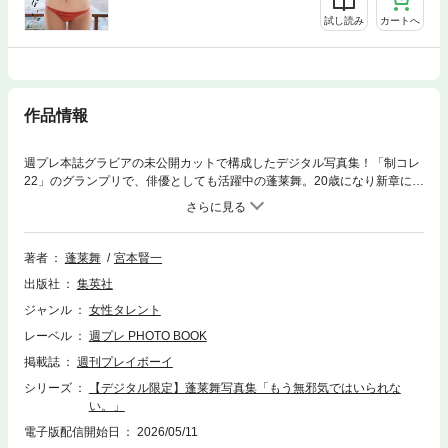
試し読み
カートへ
作品情報
週プレ本誌グラビアの未公開カットで構成したデジタル写真集！「制コレ
22」のグランプリで、俳優としても活躍中の蓬莱舞。20歳になり新章に突
入した彼女は、もう無邪気でいられない。眼差しも仕草も色気を帯び始め
た今を切り取るべく、大正ロマンをテーマに和風レトロなシチュエーショ
ンで撮影。花柄やゴールド、レース重ねなど、これまでの彼女のイメージ
とは一風変わった水着のデザインにも注目です。ますます雰囲気が出てき
著者
蓬莱舞
宮本賢一
た彼女から目が離せません！
出版社
集英社
ジャンル
女性タレント
レーベル
週プレ PHOTO BOOK
掲載誌
週刊プレイボーイ
シリーズ
【デジタル限定】蓬莱舞写真集「もう無邪気ではいられな
い。」
電子版配信開始日
2026/05/11