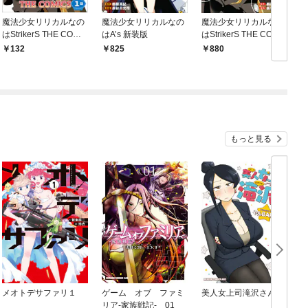
魔法少女リリカルなの
魔法少女リリカルなの
魔法少女リリカルなの
はStrikerS THE COMI
はA’s 新装版
はStrikerS THE COMI
0
CS 新装版【単話】 1
CS 1 新装版
132
825
880
話(Episode1)
もっと見る
メオトデサファリ１
ゲーム オブ ファミ
美人女上司滝沢さん
リア-家族戦記- 01