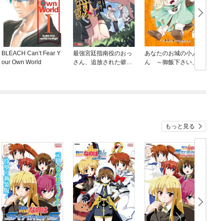
BLEACH Can’t Fear Y
最強宮廷指南役のおっ
あなたのお城の小人さ
our Own World
さん、追放された僻地
ん ～御飯下さい、働
で無双する～幻となっ
きますっ～（コミッ
た種族の美少女たちを
ク）
育てて辺境を開拓～
（コミック）
もっと見る