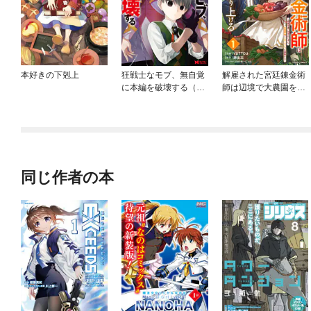
本好きの下剋上
狂戦士なモブ、無自覚
解雇された宮廷錬金術
に本編を破壊する（コ
師は辺境で大農園を作
ミック）
り上げる～祖国を追い
出されたけど、最強領
地でスローライフを謳
歌する～
同じ作者の本