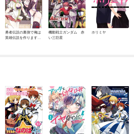
勇者伝説の裏側で俺は
機動戦士ガンダム 赤
ホリミヤ
英雄伝説を作ります
い三巨星
～王道殺しの英雄譚～
（コミック）