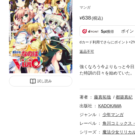
マンガ
638
(税込)
ポイン
5
pt
獲得
dカード利用でさらにポイント+2
返品不可
強くなろう今よりもっと今日
た特訓の日々を始めていた。
成。八神はやて&リィン&ア
試し読み
全管理世界から集まった、若
著者
藤真拓哉
都築真紀
出版社
KADOKAWA
ジャンル
少年マンガ
レーベル
角川コミックス
シリーズ
魔法少女リリカルな