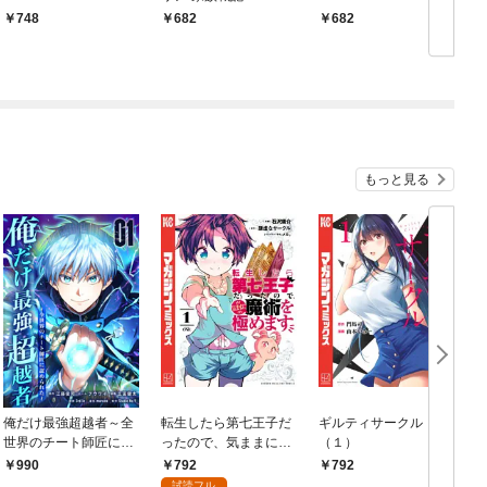
748
682
682
もっと見る
俺だけ最強超越者～全
転生したら第七王子だ
ギルティサークル
世界のチート師匠に認
ったので、気ままに魔
（１）
められた～【単行本】
術を極めます（１）
792
990
792
（１）
試読フル