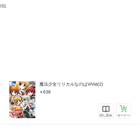
/31
魔法少女リリカルなのはViVid(2)
638
試し読み
カートへ