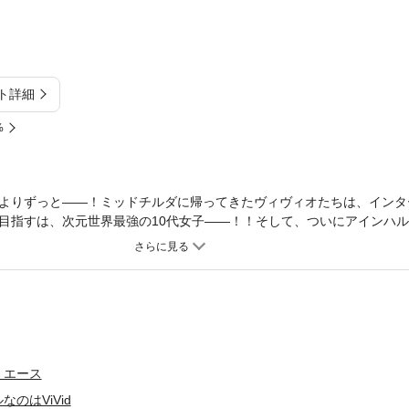
ト詳細
%
よりずっと――！ミッドチルダに帰ってきたヴィヴィオたちは、インタ
目指すは、次元世界最強の10代女子――！！そして、ついにアインハ
ギトに作られた、真正古代ベルカの特別機・アスティオンと共にインタ
い魔道師たちが覇を競う、「インターミドルチャンピオンシップ編」本
・エース
のはViVid