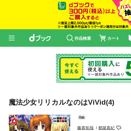
作品検索
カート
魔法少女リリカルなのはViVid(4)
完結
藤真拓哉
都築真紀