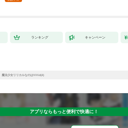
～最強クラフトスキル
で始める、楽々領地開
拓スローライフ～
（１）
ランキング
キャンペーン
魔法少女リリカルなのはViVid(4)
アプリならもっと便利で快適に！