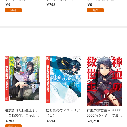
パイダーシルクで裁縫
パイダーシルクで裁縫
版】 1
0
0
792
を頑張ります！【分冊
を頑張ります！ 1
無料
無料
版】 1
追放された転生王子、
杖と剣のウィストリア
神血の救世主～0.0000
『自動製作』スキルで
（１）
0001％を引き当て最強
領地を爆速で開拓し最
へ～【電子書籍特典
792
594
1,210
強の村を作ってしまう
付】（１）
試読フル