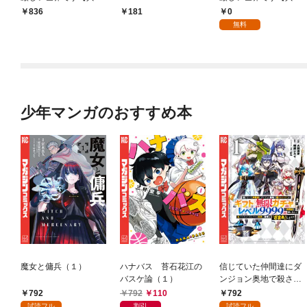
国編】 ０１
国編】【分冊版】 1
0
836
181
無料
少年マンガのおすすめ本
魔女と傭兵（１）
ハナバス 苔石花江の
信じていた仲間達にダ
バスケ論（１）
ンジョン奥地で殺され
かけたがギフト『無限
792
792
110
792
ガチャ』でレベル９９
試読フル
割引
試読フル