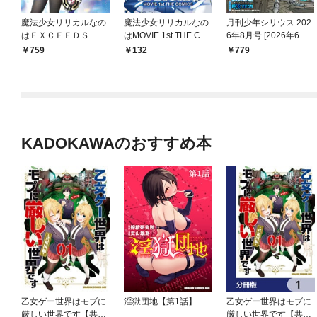
魔法少女リリカルなの
魔法少女リリカルなの
月刊少年シリウス 202
はＥＸＣＥＥＤＳ
はMOVIE 1st THE CO
6年8月号 [2026年6月2
（１）
MICS 新装版【単話】
5日発売]
759
132
779
1話(Sequence:0-1)
KADOKAWAのおすすめ本
乙女ゲー世界はモブに
淫獄団地【第1話】
乙女ゲー世界はモブに
厳しい世界です【共和
厳しい世界です【共和