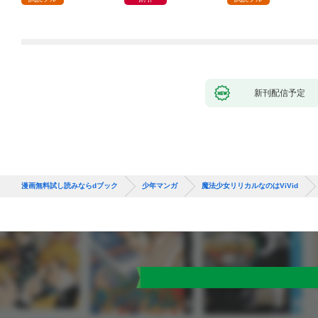
９９の仲間達を手に入
れて元パーティーメン
バーと世界に復讐＆
『ざまぁ！』します！
（１）
新刊配信予定
漫画無料試し読みならdブック
少年マンガ
魔法少女リリカルなのはViVid