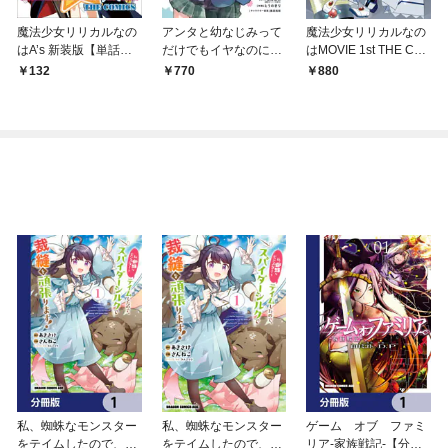
魔法少女リリカルなの
アンタと幼なじみって
魔法少女リリカルなの
はA’s 新装版【単話】
だけでもイヤなのに！
はMOVIE 1st THE CO
1話(Report1)
～絶交から始まるS級
MICS 1 新装版
132
770
880
美少女との学園成り上
がり生活～ 1巻
私、蜘蛛なモンスター
私、蜘蛛なモンスター
ゲーム オブ ファミ
をテイムしたので、ス
をテイムしたので、ス
リア-家族戦記-【分冊