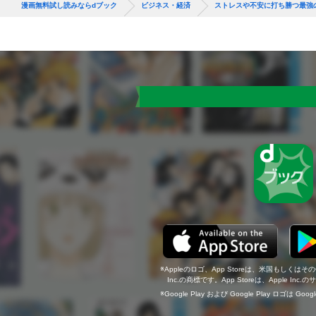
漫画無料試し読みならdブック
ビジネス・経済
ストレスや不安に打ち勝つ最強
Appleのロゴ、App Storeは、米国もしくはそ
Inc.の商標です。App Storeは、Apple In
Google Play および Google Play ロゴは Go