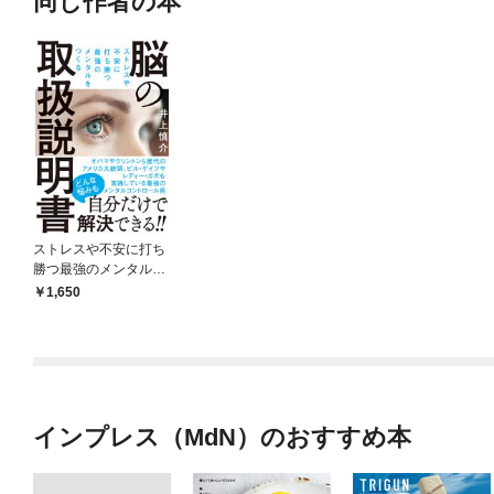
同じ作者の本
ストレスや不安に打ち
勝つ最強のメンタルを
つくる 脳の取扱説明
1,650
書
インプレス（MdN）のおすすめ本