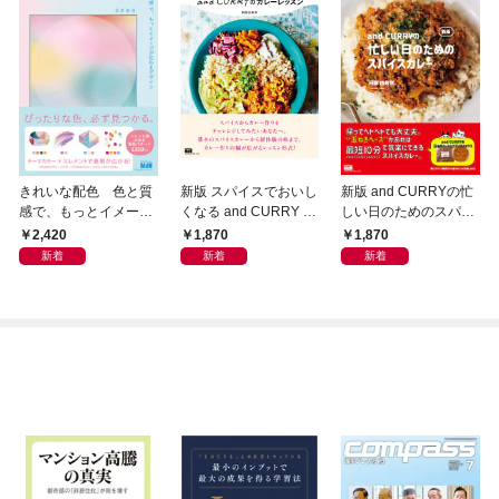
きれいな配色 色と質
新版 スパイスでおいし
新版 and CURRYの忙
感で、もっとイメージ
くなる and CURRY の
しい日のためのスパイ
が伝わるデザイン
カレーレッスン
スカレー
2,420
1,870
1,870
新着
新着
新着