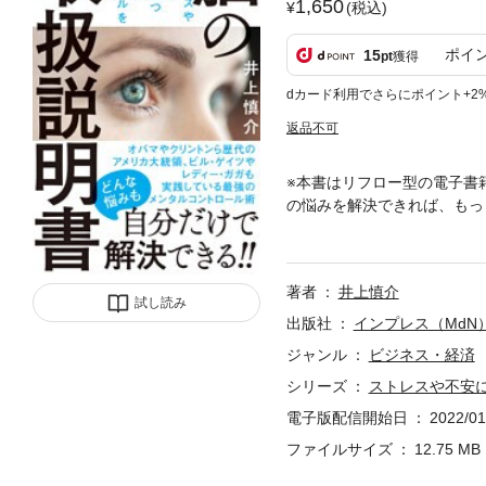
1,650
(税込)
ポイ
15
pt
獲得
dカード利用でさらにポイント+2
返品不可
※本書はリフロー型の電子書
の悩みを解決できれば、もっ
ガガやビル・ゲイツも実践し
用して、自分自身でストレス
ら、自分に合った解決方法も
著者
井上慎介
方にオススメ〉・ストレスや
試し読み
分の心をセルフメンテナンス
出版社
インプレス（MdN
脳の奥深くにある意識を味方
ジャンル
ビジネス・経済
えて自分を見つめ直す■第4
シリーズ
ストレスや不安
井上慎介（いのうえ・しんす
中から、カメラマンとして活
電子版配信開始日
2022/01
010年に、統合失調症の妻と
ファイルサイズ
12.75 MB
開発して『NLPカメラマン』と
anual.jp/