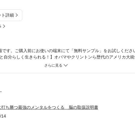
ント詳細
%
籍です。ご購入前にお使いの端末にて「無料サンプル」をお試しくださ
と自分らしく生きられる！】オバマやクリントンら歴代のアメリカ大統
ている最強のメンタルコントロール術、それが「NLP」です。本書では、
や不安を払拭できる考え方をわかりやすく解説しています。また、よく
見つけ出すことができ、最強のメンタルをつくりやすい一冊となってい
プレッシャー、不安などを払拭したい方・ストレス耐性をつけたい、強
したい方〈本書の内容〉■基礎編 物事を捉える視点を変えて自分を見つ
）
にする■第2章 自分の価値観を通じて良いイメージを描く■第3章 物事
章 コンピューターのように脳に書き込める■第5章 悩みの解決方法〈著
に打ち勝つ最強のメンタルをつくる 脳の取扱説明書
け）昭和40年10月5日、東京都出身。中学時代よりカメラマンになると
動。高校～コピーライティングの専門学校を卒業後、テレビドラマの世
/14
良好なコミュニケーションの為にNLPを取得。NLPのスキルを取り入れ
して活動中。セラピストとしては3,000人以上の悩みに寄り添ってきた。http