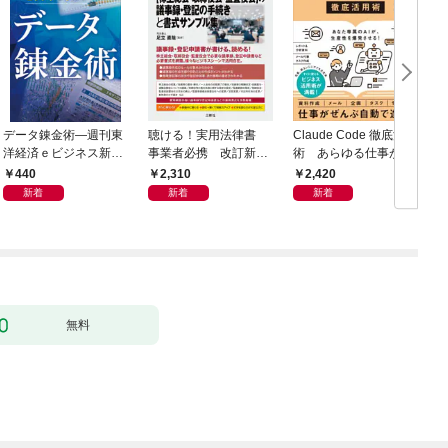
データ錬金術―週刊東
聴ける！実用法律書
Claude Code 徹底活用
洋経済ｅビジネス新書
事業者必携 改訂新
術 あらゆる仕事が爆
Ｎo.493
版 中小企業のための
速化する
440
2,310
2,420
株式会社【株主総会・
新着
新着
新着
取締役会・監査役会】
の議事録・登記の手続
きと書式サンプル集
無料