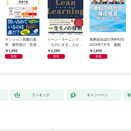
マンション高騰の真
リーン・ラーニング
海事総合誌COMPASS
実 都市部の「非居住
「ものにする」人が自
2026年7月号 激動の
化」が街を壊す
然とやっている 最小の
時代の海運経営 主要
1,056
2,200
1,650
インプットで最大の成
邦船社トップに聞く
新着
新着
新着
果を得る学習法
ランキング
キャンペーン