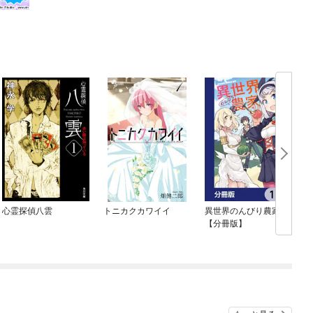
心霊探偵八雲
トニカクカワイイ
異世界のんびり農家
【分冊版】