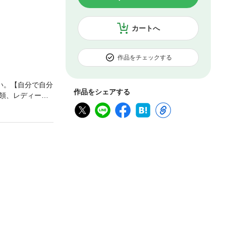
カートへ
作品をチェックする
い。【自分で自分
作品をシェアする
領、レディー・
そのNLPを活
悩みがちな例か
ます。〈こんな
化したい方・自
め直す■第1章
を捉える視点を変
者プロフィール〉
決め、高校在学
界に飛び込む。2
た表情の作り方を
://brainm