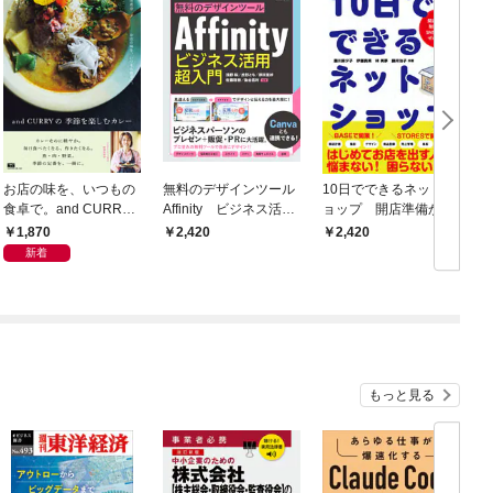
お店の味を、いつもの
無料のデザインツール
10日でできるネットシ
食卓で。and CURRY
Affinity ビジネス活用
ョップ 開店準備から
の 季節を楽しむカレー
超入門
制作・集客・SNS施策
1,870
2,420
2,420
まで、ぜんぶわかる
新着
もっと見る