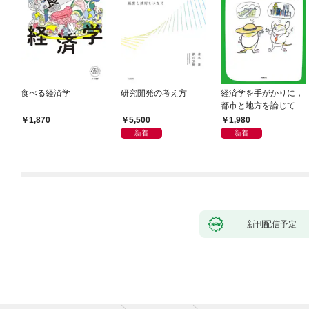
食べる経済学
研究開発の考え方
経済学を手がかりに，
都市と地方を論じてみ
よう
5,500
1,980
1,870
新着
新着
新刊配信予定