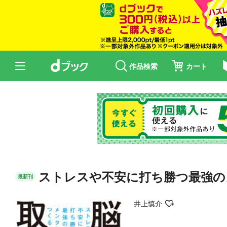
作品検索
カート
ストレスや不安に打ち勝つ最強の
最新刊
井上慎介