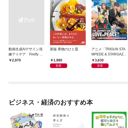
動画生成AIデザイン洗
新版 果物のひと皿
アニメ「TRIGUN STA
練アイデア Firefly &
MPEDE & STARGAZ
Veo， Kling， etc.
E」 公式コンプリート
1,980
3,630
￥2,970
ブック
新着
新着
ビジネス・経済のおすすめ本