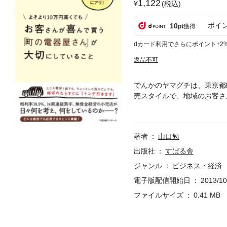
1,122
(税込)
ポイ
10
pt
獲得
dカード利用でさらにポイント+2
返品不可
でんかのヤマグチは、東京都
売スタイルで、地域のお客さ
のがあるにも関わらず、お客
益もしっかり確保。 一体ど
す！
著者
山口勉
出版社
すばる舎
ジャンル
ビジネス・経済
電子版配信開始日
2013/10
ファイルサイズ
0.41 MB