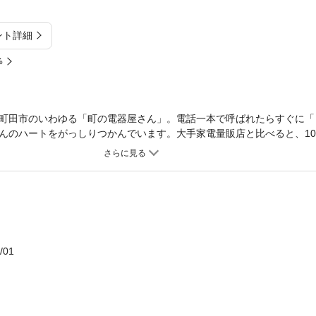
ント詳細
%
町田市のいわゆる「町の電器屋さん」。電話一本で呼ばれたらすぐに「
んのハートをがっしりつかんでいます。大手家電量販店と比べると、1
さんは「でんかのヤマグチがいい」と喜んで買っていきます。商品が高
うやって顧客満足と会社の利益を両立させているのか……その答えは本
/01