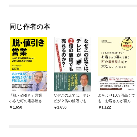
てくれません！？@C
OMIC
同じ作者の本
「脱・値引き」営業
なぜこの店では、テレ
よそより10万円高くて
小さな町の電器屋さん
ビが２倍の値段でも売
も お客さんが喜んで
が20年連続黒字の秘密
れるのか？
買う 「町の電器屋さ
1,650
1,650
1,122
ん」が大切にしている
こと