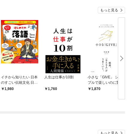
もっと見る
イチから知りたい 日本
人生は仕事が10割
小さな「GIVE」 シン
のすごい伝統文化 日本
プルで楽しいのに驚く
の伝統芸能入門 落語
ほど人生が変わる習慣
1,980
1,760
1,870
もっと見る