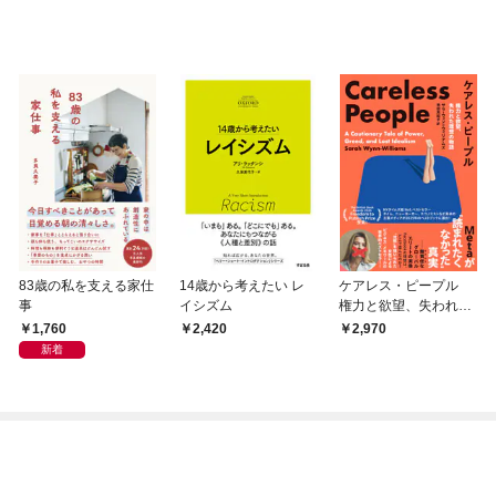
83歳の私を支える家仕
14歳から考えたい レ
ケアレス・ピープル
事
イシズム
権力と欲望、失われた
理想の物語 Meta
1,760
2,420
2,970
が”読まれたくなかっ
新着
た”真実