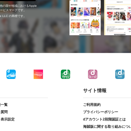
の他の国や地域におけるApple
c.のサービスマークです。
ogle LLC の商標です。
サイト情報
種一覧
ご利用規約
る質問
プライバシーポリシー
ト表示設定
dアカウント2段階認証とは
海賊版に関する取り組みにつ