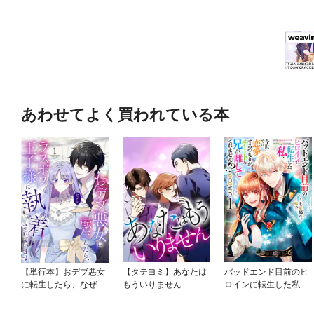
あわせてよく買われている本
【単行本】おデブ悪女
【タテヨミ】あなたは
バッドエンド目前のヒ
に転生したら、なぜか
もういりません
ロインに転生した私、
ラスボス王子様に執着
今世では恋愛するつも
されています
りがチートな兄が離し