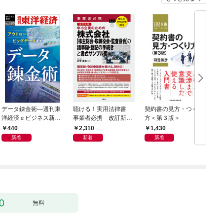
データ錬金術―週刊東
聴ける！実用法律書
契約書の見方・つくり
海
洋経済ｅビジネス新書
事業者必携 改訂新
方＜第３版＞
2
Ｎo.493
版 中小企業のための
440
2,310
1,430
株式会社【株主総会・
新着
新着
新着
取締役会・監査役会】
の議事録・登記の手続
きと書式サンプル集
無料