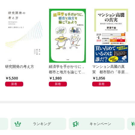
研究開発の考え方
経済学を手がかりに，
マンション高騰の真
都市と地方を論じてみ
実 都市部の「非居住
よう
化」が街を壊す
5,500
1,980
1,056
新着
新着
新着
ランキング
キャンペーン