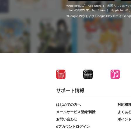
Appleのロゴ、App Storeは、米国もしくはそ
Inc.の商標です。App Storeは、Apple In
Google Play および Google Play ロゴは Go
サポート情報
はじめての方へ
対応機
メールサービス登録/解除
よくあ
お問い合わせ
ポイン
dアカウントログイン