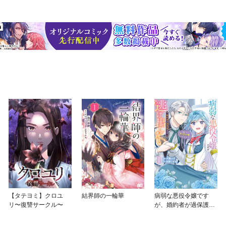
【タテヨミ】クロユ
結界師の一輪華
病弱な悪役令嬢です
リ〜復讐サークル〜
が、婚約者が過保護す
ぎて逃げ出したい(私た
ち犬猿の仲でしたよ