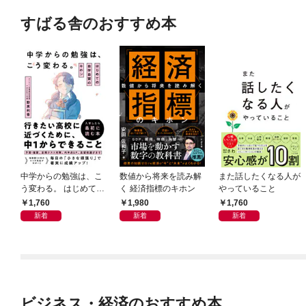
すばる舎のおすすめ本
中学からの勉強は、こ
数値から将来を読み解
また話したくなる人が
う変わる。 はじめての
く 経済指標のキホン
やっていること
自学自習のキホン
1,760
1,980
1,760
新着
新着
新着
ビジネス・経済のおすすめ本