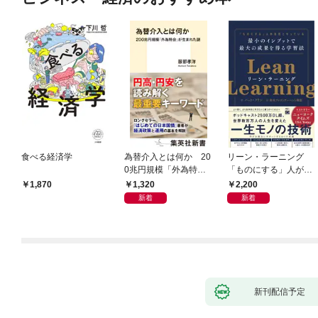
食べる経済学
為替介入とは何か 20
リーン・ラーニング
0兆円規模「外為特
「ものにする」人が自
会」が生まれた謎
然とやっている 最小の
1,320
2,200
1,870
インプットで最大の成
新着
新着
果を得る学習法
新刊配信予定