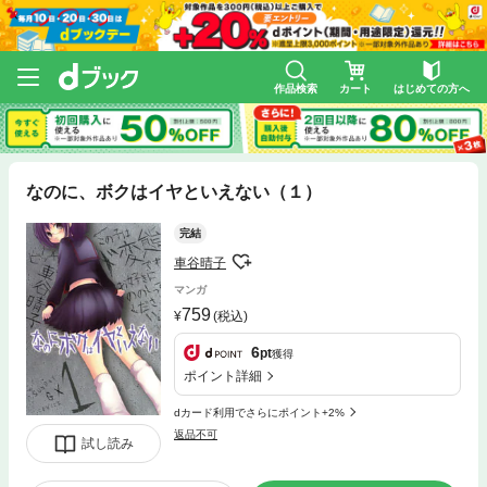
作品検索
カート
はじめての方へ
なのに、ボクはイヤといえない（１）
完結
車谷晴子
マンガ
759
(税込)
6
pt
獲得
ポイント詳細
dカード利用でさらにポイント+2%
返品不可
試し読み