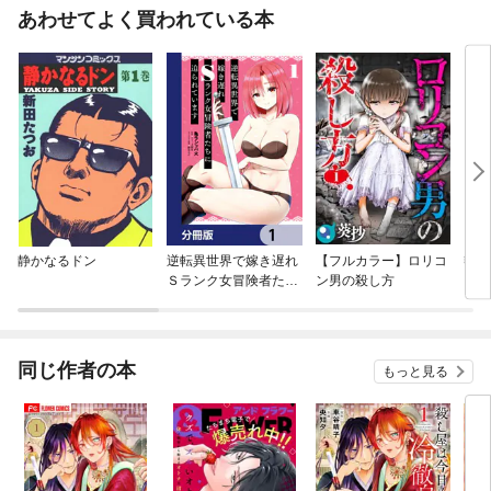
あわせてよく買われている本
静かなるドン
逆転異世界で嫁き遅れ
【フルカラー】ロリコ
響け
Ｓランク女冒険者たち
ン男の殺し方
に迫られています【分
冊版】
同じ作者の本
もっと見る