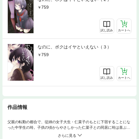
759
試し読み
カートへ
なのに、ボクはイヤといえない（３）
759
試し読み
カートへ
作品情報
父親の転勤の都合で、従姉の女子大生・仁菜子のもとに下宿することにな
った中学生の玲。子供の頃からやさしかった仁菜子との同居に玲は喜ぶ
が、仁菜子は玲に、同居の条件に奇妙な提案をする。それは、2人きりで
いるときは玲に「女装」をしてほしい、というものだった！！生来、内気