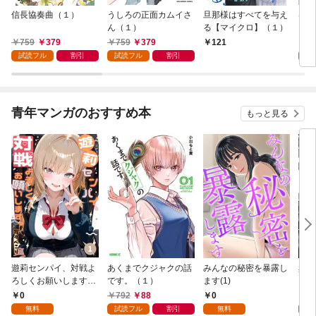
信長協奏曲（１）
うしろの正面カムイさ
旦那様はすべてを与え
はじ
ん（１）
る【マイクロ】（１）
（１
759
379
759
379
7
121
試読フル
割引
試読フル
割引
試
青年マンガのおすすめ本
もっと見る
遊莉センパイ、対戦よ
あくまでクジャクの話
みんなの秘密を暴露し
異世
ろしくお願いします。
です。（１）
ます(1)
1
0
792
88
0
7
無料
試読フル
割引
無料
試