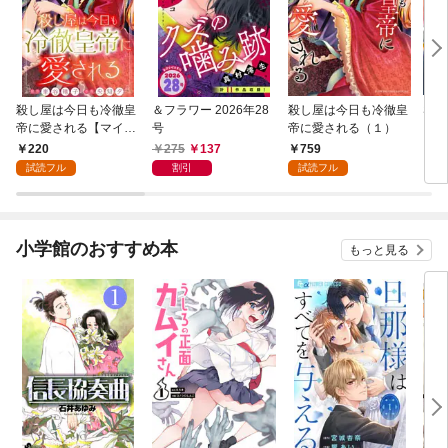
殺し屋は今日も冷徹皇
＆フラワー 2026年28
殺し屋は今日も冷徹皇
S×
帝に愛される【マイク
号
帝に愛される（１）
アキ
ロ】（１）
220
275
137
759
3
試読フル
割引
試読フル
小学館のおすすめ本
もっと見る