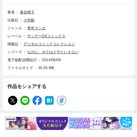
で優柔不断な玲は仁菜子の要求に「イヤ」が言えず、2人の行為はは止め
どなくエスカレートしていき―――ケータイコミック配信サイト「モバM
著者
車谷晴子
AN」で初登場から大反響、新規読者獲得数ナンバー1作品が、いよいよコ
出版社
小学館
ミックスになって登場！！「少コミ」等で人気を博した少女漫画家の車谷
晴子氏が新境地に挑む、全く見たことのない、ネオロマネスク男の娘スト
ジャンル
青年マンガ
ーリー！！
レーベル
サンデーGXコミックス
掲載誌
デジタルコミックコレクション
シリーズ
なのに、ボクはイヤといえない
電子版配信開始日
2014/06/09
ファイルサイズ
36.05 MB
作品をシェアする