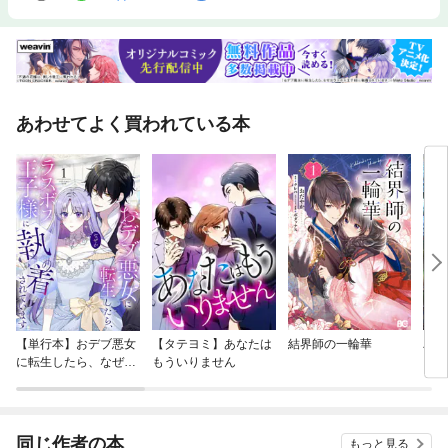
あわせてよく買われている本
【単行本】おデブ悪女
【タテヨミ】あなたは
結界師の一輪華
バッ
に転生したら、なぜか
もういりません
ロイ
ラスボス王子様に執着
今世
されています
りが
てく
OMI
同じ作者の本
もっと見る