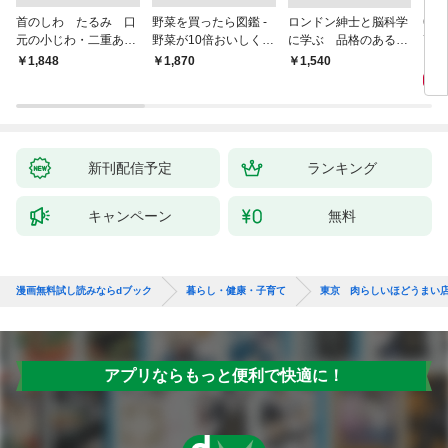
首のしわ たるみ 口
野菜を買ったら図鑑 -
ロンドン紳士と脳科学
65
元の小じわ・二重あ
野菜が10倍おいしくな
に学ぶ 品格のあるマ
高の
ご 何歳からでもここ
る保存法と64のレシピ
ウントのとり方
8
￥1,848
￥1,870
￥1,540
まで若くなる！ 名医
-
が教える最新１分体操
大全
新刊配信予定
ランキング
キャンペーン
無料
漫画無料試し読みならdブック
暮らし・健康・子育て
東京 肉らしいほどうまい
アプリならもっと便利で快適に！