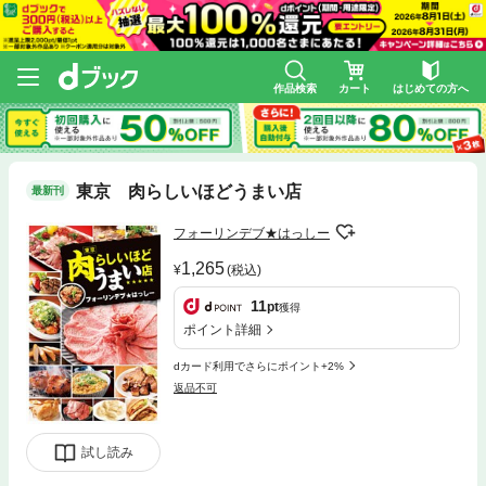
作品検索
カート
はじめての方へ
東京 肉らしいほどうまい店
最新刊
フォーリンデブ★はっしー
1,265
(税込)
11
pt
獲得
ポイント詳細
dカード利用でさらにポイント+2%
返品不可
試し読み