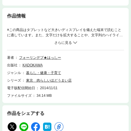
作品情報
※この商品はタブレットなど大きいディスプレイを備えた端末で読むこと
に適しています。また、文字だけを拡大することや、文字列のハイライ
ト、検索、辞書の参照、引用などの機能が使用できません。デブの選んだ
お店にハズレなし！ 開設早々、ライブドアブログのアクセスランキング
で２年連続１位を記録しているグルメブログ。「イエス！フォーリンデ
ブ」の内容を書籍化。熟成肉やブランド牛など、食肉の進化とともに近年
著者
フォーリンデブ★はっしー
もっとも食べ方が多様化、関心が高まっている「肉料理」をテーマに、数
出版社
KADOKAWA
あるお店の中から厳選した約80軒を紹介する。
ジャンル
暮らし・健康・子育て
シリーズ
東京 肉らしいほどうまい店
電子版配信開始日
2014/11/11
ファイルサイズ
34.14 MB
作品をシェアする