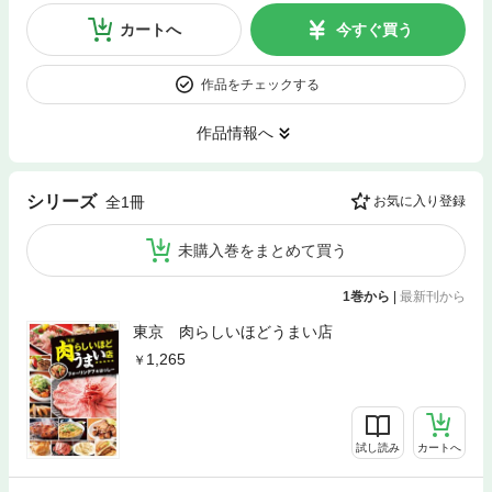
カートへ
今すぐ買う
作品をチェックする
作品情報へ
シリーズ
全1冊
お気に入り登録
未購入巻をまとめて買う
1巻から
|
最新刊から
東京 肉らしいほどうまい店
1,265
試し読み
カートへ