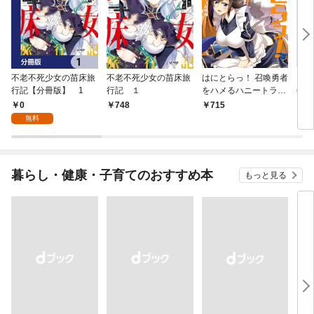
不老不死少女の苗床旅
不老不死少女の苗床旅
はにとらっ！ 召喚勇者
ダ・
行記【分冊版】 1
行記 １
をハメるハニートラッ
年9
プ包囲網 1
0
748
715
￥9
無料
暮らし・健康・子育てのおすすめ本
もっと見る