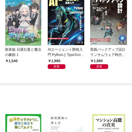
新装版 召還社畜と魔法
AIエージェント開発入
実践バックアップ設計
の豪邸 1
門 PythonとTypeScript
ランサムウェア時代の
で学ぶ実践的手法
「復元」完全ガイド
1,980
1,980
1,540
新着
新着