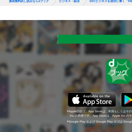
漫画無料試し読みならdブック
ビジネス・経済
D2Cビジネスを成功に導く「5W
Appleのロゴ、App Storeは、米国もしくはそ
Inc.の商標です。App Storeは、Apple In
Google Play および Google Play ロゴは Go