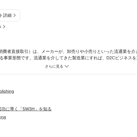
ト詳細
%
onsumer：消費者直接取引）は、メーカーが、卸売りや小売りといった流通業を
る事業形態です。流通業を介してきた製造業にすれば、D2Cビジネスを
、販売、顧客とのコミュニケーション、顧客に関するデータ管理など事
ョン）に取り組む必要があります。D2Cビジネスでは、顧客の購買状況
ざまなデータを直接、収集・分析できるため、商品開発のPDCAサイク
から顧客が求める商品を、必要なタイミングに、必要な数だけ製造する
連載では、D2C事業を立ち上げ、成功に導くために不可欠な取り組みであ
ishing
は経営課題や社会課題をデジタル技術を使って解決するDXへの取り組み
けるメディア『DIGITAL X（デジタルクロス）』に掲載された連載
成功に導く「5W3H」を知る
/08