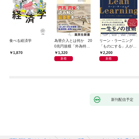
食べる経済学
為替介入とは何か 20
リーン・ラーニング
0兆円規模「外為特
「ものにする」人が自
会」が生まれた謎
然とやっている 最小の
1,320
2,200
1,870
インプットで最大の成
新着
新着
果を得る学習法
新刊配信予定