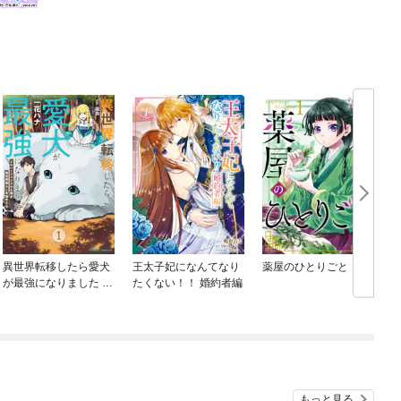
異世界転移したら愛犬
王太子妃になんてなり
薬屋のひとりごと
が最強になりました ～
たくない！！ 婚約者編
シルバーフェンリルと
俺が異世界暮らしを始
めたら～ THE COMIC
もっと見る