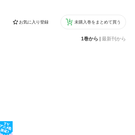
お気に入り登録
未購入巻をまとめて買う
1巻から
|
最新刊から