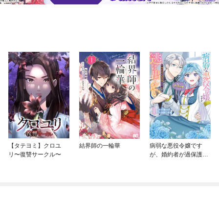
【タテヨミ】クロユ
結界師の一輪華
病弱な悪役令嬢です
リ〜復讐サークル〜
が、婚約者が過保護す
ぎて逃げ出したい(私た
ち犬猿の仲でしたよ
ね！？)