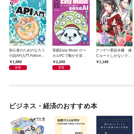
初心者のためのなろう
実践Easy Music ロー
クソゲー悪役令嬢 滅
小説API入門 Pythonで
カルPCで動かす音楽
亡ルートしかないクソ
作るデータ活用法
生成AI完全ガイド
ゲーに転生したけど、
1,980
2,200
1,188
絶対生き残ってやる！
新着
新着
ビジネス・経済のおすすめ本