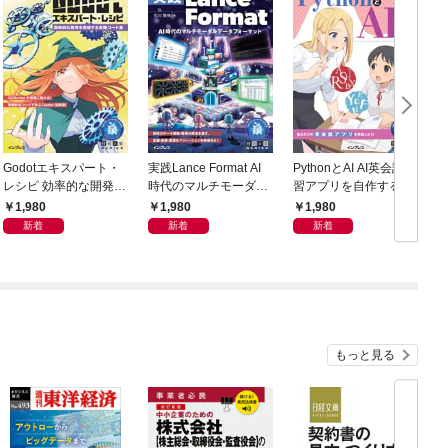
Godotエキスパート・
実践Lance Format AI
PythonとAI AI英会話練
徹
レシピ 効率的な開発を
時代のマルチモーダル
習アプリを自作する完
S
実現する実践コード集
データフォーマット
全ガイド
1,980
1,980
1,980
新着
新着
新着
もっと見る