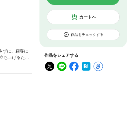
カートへ
作品をチェックする
介さずに、顧客に
作品をシェアする
立ち上げるため
業全体のDX（デ
や利用状況、好
ルを短いスパンで
といった仕組み
る「5W3H」
をテーマに事例
をまとめ、再編し