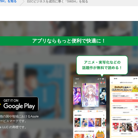
3H」を知る
D2Cビジネスを成功に導く「5W3H」を知る
アプリならもっと便利で快適に！
の他の国や地域におけるApple
c.のサービスマークです。
ogle LLC の商標です。