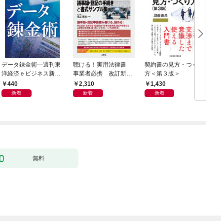
データ錬金術―週刊東
聴ける！実用法律書
契約書の見方・つくり
海
洋経済ｅビジネス新書
事業者必携 改訂新
方＜第３版＞
2
Ｎo.493
版 中小企業のための
440
2,310
1,430
株式会社【株主総会・
新着
新着
新着
取締役会・監査役会】
の議事録・登記の手続
きと書式サンプル集
無料