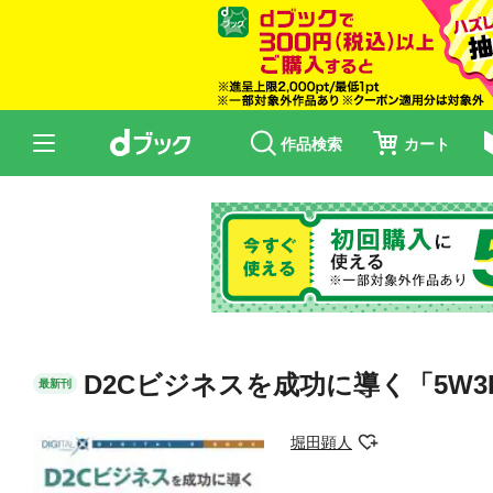
作品検索
カート
D2Cビジネスを成功に導く「5W
最新刊
堀田顕人