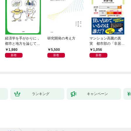
経済学を手がかりに，
研究開発の考え方
マンション高騰の真
都市と地方を論じてみ
実 都市部の「非居住
よう
化」が街を壊す
1,980
5,500
1,056
新着
新着
新着
ランキング
キャンペーン