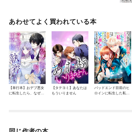
あわせてよく買われている本
【単行本】おデブ悪女
【タテヨミ】あなたは
バッドエンド目前のヒ
に転生したら、なぜか
もういりません
ロインに転生した私、
ラスボス王子様に執着
今世では恋愛するつも
されています
りがチートな兄が離し
てくれません！？@C
OMIC
同じ作者の本