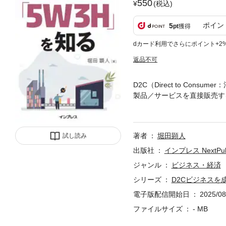
550
(税込)
ポイン
5
pt
獲得
dカード利用でさらにポイント+2
返品不可
D2C（Direct to C
製品／サービスを直接販売す
には、商品開発から自社流通
ジタルトランスフォーメーシ
みなど、顧客に関して、さま
著者
堀田顕人
試し読み
回せるようになります。そこ
の実現が可能になります。本
出版社
インプレス NextPubl
について解説します。※本書
ジャンル
ビジネス・経済
や知見、関連サービスなどを届
シリーズ
D2Cビジネスを
たものです。
電子版配信開始日
2025/08
ファイルサイズ
- MB