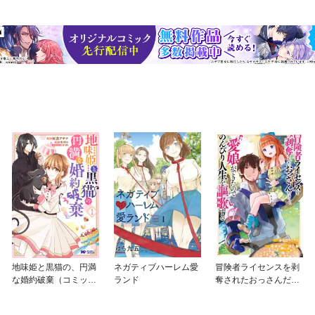
地味姫と黒猫の、円満
ネガティブハーレム愛
冒険者ライセンスを剥
な婚約破棄（コミッ
ランド
奪されたおっさんだけ
ク）
ど、愛娘ができたので
のんびり人生を謳歌す