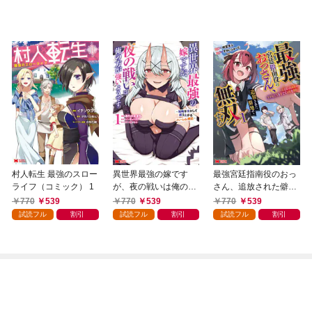
村人転生 最強のスロー
異世界最強の嫁です
最強宮廷指南役のおっ
ライフ（コミック） 1
が、夜の戦いは俺の方
さん、追放された僻地
が強いようです 知略
で無双する～幻となっ
770
539
770
539
770
539
を活かして成り上がる
た種族の美少女たちを
試読フル
割引
試読フル
割引
試読フル
割引
ハーレム戦記（コミッ
育てて辺境を開拓～
ク） 1
（コミック） 1