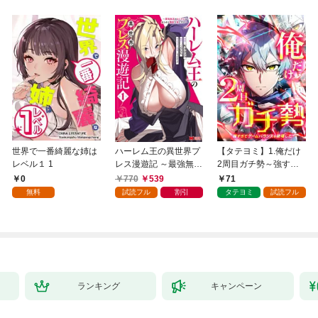
世界で一番綺麗な姉は
ハーレム王の異世界プ
【タテヨミ】1.俺だけ
レベル１ 1
レス漫遊記 ～最強無双
2周目ガチ勢～強すぎ
のおじさんはあらゆる
てゲームバランスを破
0
770
539
71
種族を嫁にする～（コ
壊した～
無料
試読フル
割引
タテヨミ
試読フル
ミック） 1
ランキング
キャンペーン