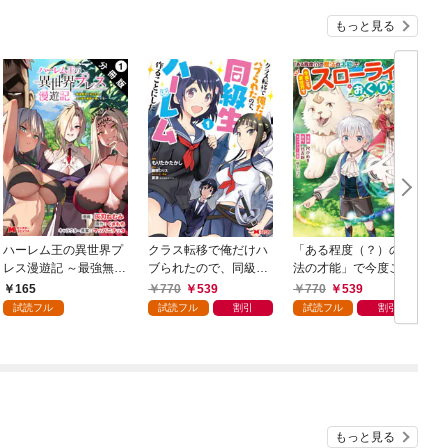
もっと見る
ハーレム王の異世界プ
クラス転移で俺だけハ
「ある程度（？）の魔
レス漫遊記 ～最強無双
ブられたので、同級生
法の才能」で今度こそ
のおじさんはあらゆる
ハーレム作ることにし
異世界でスローライフ
165
770
539
770
539
種族を嫁にする～（コ
た（コミック） 1
をおくります（コミッ
試読フル
試読フル
割引
試読フル
割引
ミック） 分冊版 1
ク） 1
ク
もっと見る