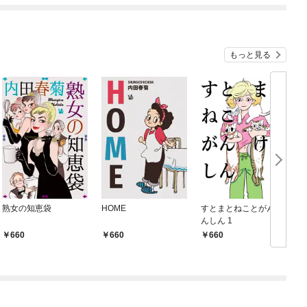
ルート～
もっと見る
熟女の知恵袋
HOME
すとまとねことがんけ
んしん 1
660
660
660