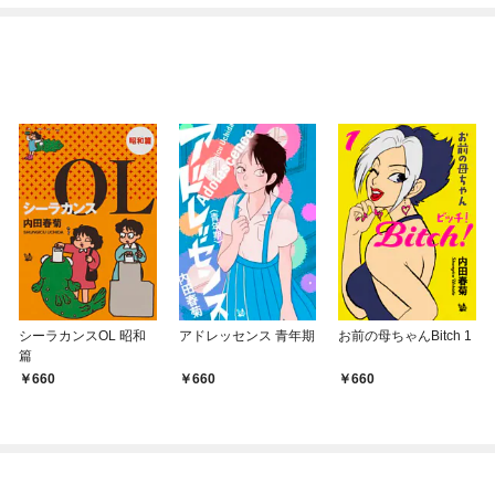
る
シーラカンスOL 昭和
アドレッセンス 青年期
お前の母ちゃんBitch 1
篇
660
660
660