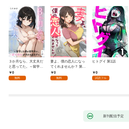
３か月なら、大丈夫だ
妻よ、僕の恋人になっ
ヒトグイ 第1話
と思ってた。～留学し
てくれませんか？ 第1
た僕の留守中に、一途
話
0
0
0
な彼女が汚されるまで
無料
無料
試読フル
～ 1話
新刊配信予定