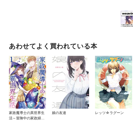
あわせてよく買われている本
家政魔導士の異世界生
娘の友達
レッツ☆ラグーン
活～冒険中の家政婦業
承ります！～