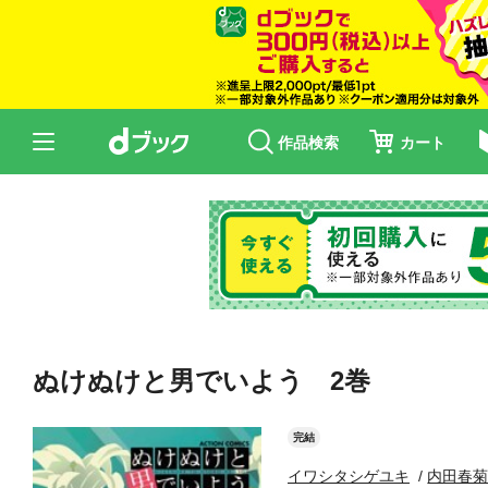
作品検索
カート
ぬけぬけと男でいよう 2巻
完結
イワシタシゲユキ
内田春