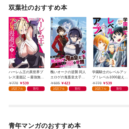
双葉社のおすすめ本
ハーレム王の異世界プ
醜いオークの逆襲 同人
学園騎士のレベルアッ
レス漫遊記 ～最強無双
エロゲの鬼畜皇太子に
プ！レベル1000超えの
のおじさんはあらゆる
転生した喪男の受難
転生者、落ちこぼれク
770
539
605
423
770
539
種族を嫁にする～（コ
（コミック） 1
ラスに入学。そして、
試読フル
割引
試読フル
割引
試読フル
割引
ミック） 1
（コミック） 1
青年マンガのおすすめ本