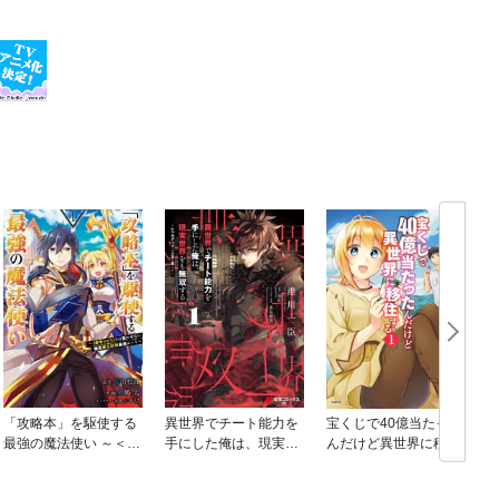
「攻略本」を駆使する
異世界でチート能力を
宝くじで40億当たった
最強の魔法使い ～＜命
手にした俺は、現実世
んだけど異世界に移住
令させろ＞とは言わせ
界をも無双する
する
ない俺流魔王討伐最善