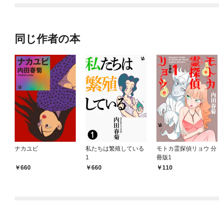
同じ作者の本
ナカユビ
私たちは繁殖している
モトカ霊探偵リョウ 分
1
冊版1
660
660
110