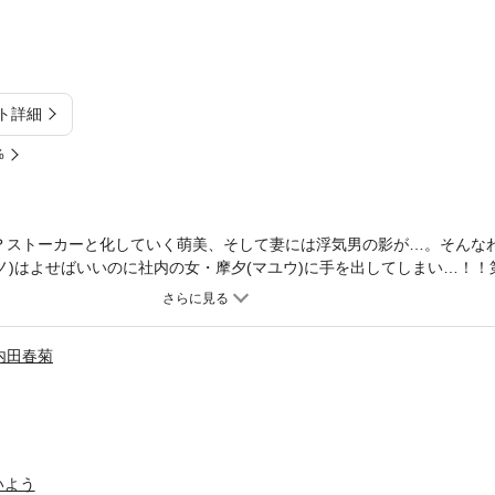
ト詳細
%
？ストーカーと化していく萌美、そして妻には浮気男の影が…。そんなわ
ノ)はよせばいいのに社内の女・摩夕(マユウ)に手を出してしまい…！！
！
内田春菊
いよう