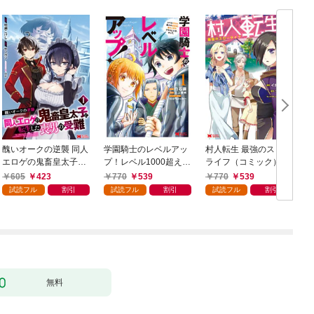
醜いオークの逆襲 同人
学園騎士のレベルアッ
村人転生 最強のスロー
エロゲの鬼畜皇太子に
プ！レベル1000超えの
ライフ（コミック） 1
転生した喪男の受難
転生者、落ちこぼれク
605
423
770
539
770
539
（コミック） 1
ラスに入学。そして、
試読フル
割引
試読フル
割引
試読フル
割引
（コミック） 1
ク
無料