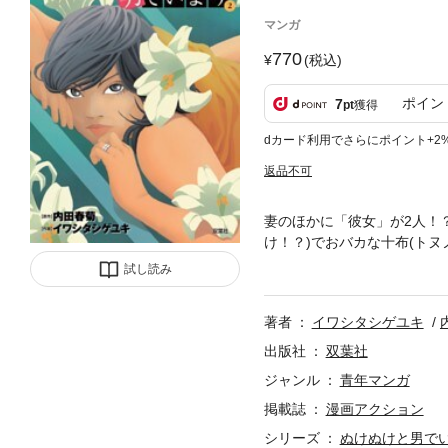
マンガ
770
(税込)
ポイン
7
pt
獲得
dカード利用でさらにポイント+2
返品不可
妻のほかに「彼女」が2人！
け！？)でおバカな十布(トヌ
事態はますますヒートアップ
試し読み
著者
イワシタシゲユキ
出版社
双葉社
ジャンル
青年マンガ
掲載誌
漫画アクション
シリーズ
ぬけぬけと男で