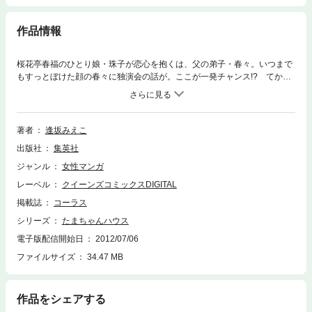
作品情報
桜花亭春福のひとり娘・珠子が恋心を抱くは、父の弟子・春々。いつまで
もすっとぼけた顔の春々に独演会の話が。ここが一発チャンス!? てか、
春々、どう思てんねん！
著者
逢坂みえこ
出版社
集英社
ジャンル
女性マンガ
レーベル
クイーンズコミックスDIGITAL
掲載誌
コーラス
シリーズ
たまちゃんハウス
電子版配信開始日
2012/07/06
ファイルサイズ
34.47 MB
作品をシェアする