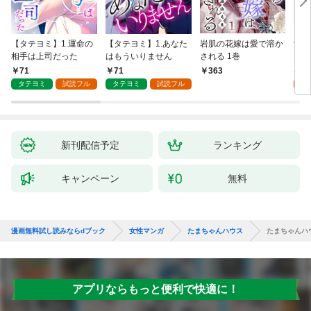
【タテヨミ】1.運命の
【タテヨミ】1.あなた
岩肌の花嫁は愛で溶か
愛し
相手は上司だった
はもういりません
される 1巻
い 
71
71
1
363
タテヨミ
試読フル
タテヨミ
試読フル
試
新刊配信予定
ランキング
キャンペーン
無料
漫画無料試し読みならdブック
女性マンガ
たまちゃんハウス
たまちゃんハウ
アプリならもっと便利で快適に！