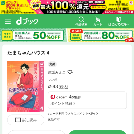
作品検索
カート
はじめての方へ
たまちゃんハウス 4
完結
逢坂みえこ
マンガ
543
(税込)
4
pt
獲得
ポイント詳細
dカード利用でさらにポイント+2%
試し読み
返品不可