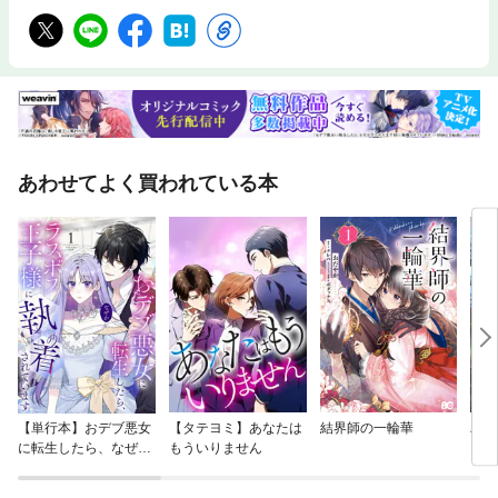
あわせてよく買われている本
【単行本】おデブ悪女
【タテヨミ】あなたは
結界師の一輪華
バッ
に転生したら、なぜか
もういりません
ロイ
ラスボス王子様に執着
今世
されています
りが