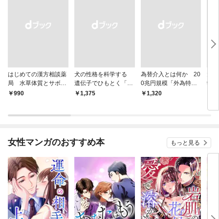
はじめての漢方相談薬
犬の性格を科学する
為替介入とは何か 20
大江
局 水草体質とサボテ
遺伝子でひもとく「最
0兆円規模「外為特
学と
ン体質
良の友」の進化
会」が生まれた謎
から
￥990
￥1,375
￥1,320
￥1,
女性マンガのおすすめ本
もっと見る