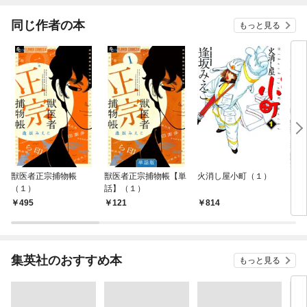
てく
OMI
同じ作者の本
もっと見る
獣医者正宗捕物帳
獣医者正宗捕物帳【単
火消し屋小町（１）
２１
（１）
話】（１）
1巻
495
121
814
1
集英社のおすすめ本
もっと見る