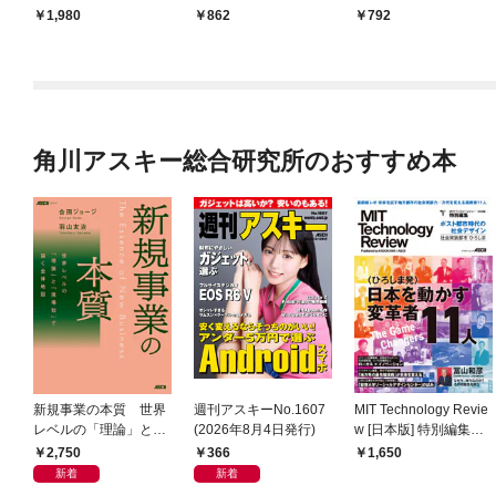
1,980
862
792
角川アスキー総合研究所のおすすめ本
新規事業の本質 世界
週刊アスキーNo.1607
MIT Technology Revie
レベルの「理論」と
(2026年8月4日発行)
w [日本版] 特別編集
「現場知」で描く全体
ポスト都市時代の社会
2,750
366
1,650
地図
デザイン 社会実装都
新着
新着
市 ひろしま