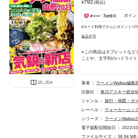
792
(税込)
ポイン
7
pt
獲得
dカード利用でさらにポイント+2
返品不可
※この商品はタブレットなど
ことや、文字列のハイライト
載しておりません。※P86-91
せん。【特集１】＜新店大調
プ！ 山形発魚介系を追え【特
試し読み
著者
ラーメンWalker編集
別！山形の旨い店】※掲載情
ます。※クーポン・応募券は
出版社
角川アスキー総合
ジャンル
旅行・地図・ガ
レーベル
ウォーカームッ
シリーズ
ラーメンWalker2
電子版配信開始日
2022/10
ファイルサイズ
38.94 MB