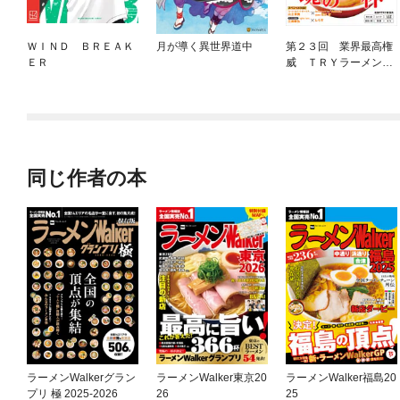
ＷＩＮＤ ＢＲＥＡＫ
月が導く異世界道中
第２３回 業界最高権
ＥＲ
威 ＴＲＹラーメン大
賞 ２０２２−２０２
３
同じ作者の本
ラーメンWalkerグラン
ラーメンWalker東京20
ラーメンWalker福島20
プリ 極 2025-2026
26
25