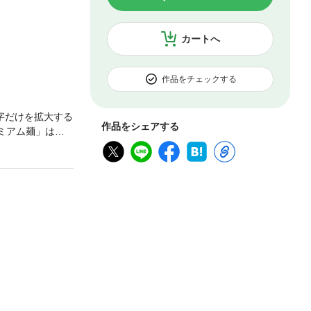
カートへ
作品をチェックする
字だけを拡大する
作品をシェアする
ミアム麺」は掲
真は掲載しておりま
渾身の絶品スー
寄せ麺【エリア
になる場合があり
す。