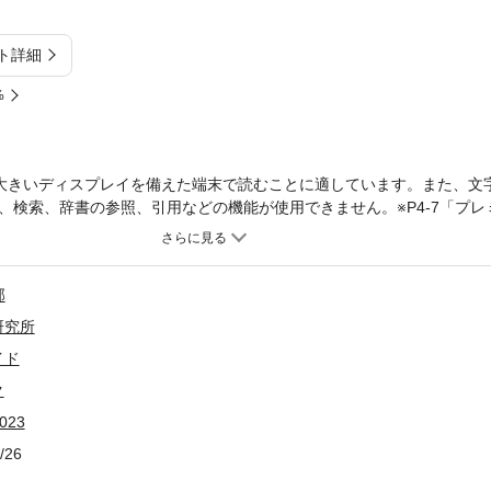
ト詳細
%
大きいディスプレイを備えた端末で読むことに適しています。また、文
、検索、辞書の参照、引用などの機能が使用できません。※P4-7「プレ
「7 MEN 侍in ラーメン博物館」の7 MEN 侍（ジャニーズJr.）の写
査2022＞いま、食べるべき店【特集２】期待の店主に迫る【特集３】
集４】7 MEN 侍 in 新横浜ラーメン博物館【特集５】殿堂店のお取り
部
報は22年9/26時点のものであり、施設の都合により営業時間等が変更
収録しておりません。※一部記事・写真は掲載していない場合がありま
研究所
イド
ク
023
/26