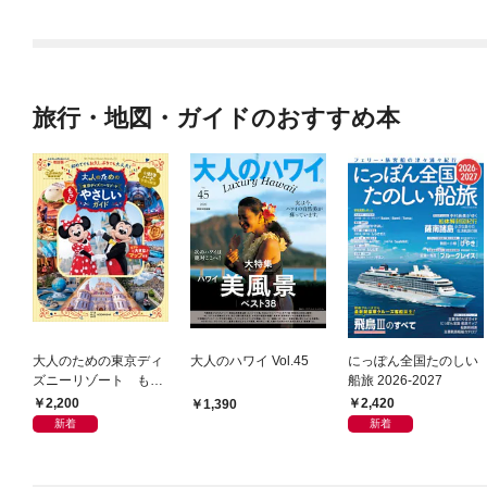
旅行・地図・ガイドのおすすめ本
大人のための東京ディ
大人のハワイ Vol.45
にっぽん全国たのしい
ズニーリゾート もっ
船旅 2026-2027
とやさしいガイド
2,200
2,420
1,390
新着
新着