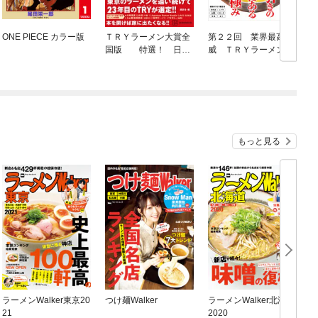
ONE PIECE カラー版
ＴＲＹラーメン大賞全
第２２回 業界最高権
国版 特選！ 日本
威 ＴＲＹラーメン大
全国の本当に旨い一杯
賞 ２０２１−２０２
２
もっと見る
ラーメンWalker東京20
つけ麺Walker
ラーメンWalker北海道
B
21
2020
N