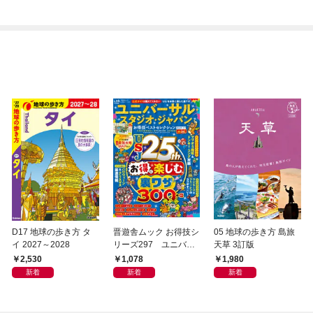
D17 地球の歩き方 タ
晋遊舎ムック お得技シ
05 地球の歩き方 島旅
イ 2027～2028
リーズ297 ユニバー
天草 3訂版
サル・スタジオ・ジャ
2,530
1,078
1,980
パンお得技ベストセレ
新着
新着
新着
クション 2026-27 mini