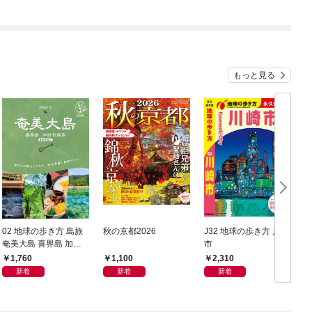
もっと見る
02 地球の歩き方 島旅
秋の京都2026
J32 地球の歩き方 川崎
奄美大島 喜界島 加計
市
豆
呂麻島(奄美群島1) 5訂
1,760
1,100
2,310
版
新着
新着
新着