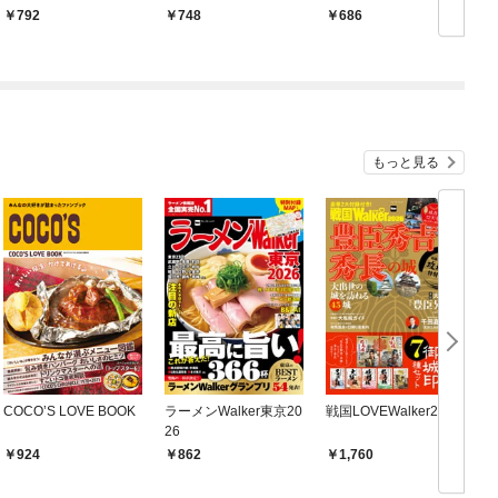
792
748
686
もっと見る
COCO’S LOVE BOOK
ラーメンWalker東京20
戦国LOVEWalker2026
26
924
862
1,760