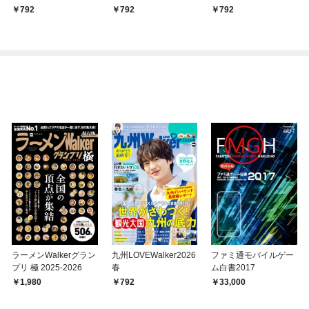
792
792
792
ラーメンWalkerグラン
九州LOVEWalker2026
ファミ通モバイルゲー
プリ 極 2025-2026
春
ム白書2017
1,980
792
33,000