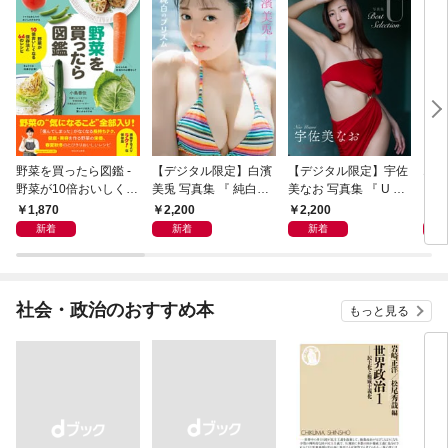
野菜を買ったら図鑑 -
【デジタル限定】白濱
【デジタル限定】宇佐
エロ
野菜が10倍おいしくな
美兎 写真集 『 純白の
美なお 写真集 『 U ～
る保存法と64のレシピ
プリズム 』
Best Selection ～ 』
1,870
2,200
2,200
1,
-
新着
新着
新着
社会・政治のおすすめ本
もっと見る