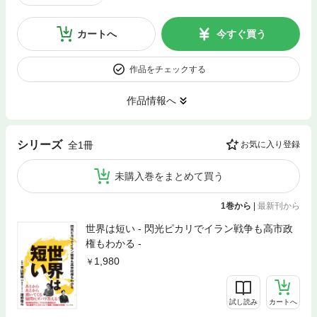
カートへ
今すぐ買う
作品をチェックする
作品情報へ
シリーズ
全1冊
お気に入り登録
未購入巻をまとめて買う
1巻から
|
最新刊から
世界は短い - 閃光ピカリでイラン戦争も高市政
権もわかる -
1,980
試し読み
カートへ