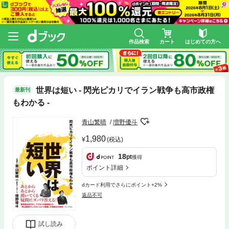
作品検索
カート
はじめての方へ
世界は短い - 閃光ピカリでイラン戦争も高市政権
最新刊
もわかる -
青山繁晴
増野優斗
1,980
(税込)
18
pt
獲得
ポイント詳細
dカード利用でさらにポイント+2%
返品不可
試し読み