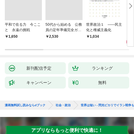
平和で在る力 今ここ
50代から始める 公務
世界政治１ ――民主
「力
と 永遠の挑戦
員の定年準備完全ガイ
化と権威主義化
く 
ド
1,
￥1,650
￥2,530
1,034
新刊配信予定
ランキング
キャンペーン
無料
漫画無料試し読みならdブック
社会・政治
世界は短い - 閃光ピカリでイラン戦争も
アプリならもっと便利で快適に！