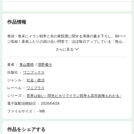
作品情報
巻頭・巻末にイラン戦争と先の衆院選に関する渾身の書き下ろし、98ペー
ジ収録！著者ふたりの掛け合い問答で、ほぼ毎日アップしている「青山繁
晴チャンネル『ぼくらの国会』ショート動画」。現在までに延べ800本強
が配信されており、１本あたりおおむね10万回以上は視聴され、最大では
440万回に達し、300万回、200万回もざらという“お化け”コンテンツであ
る。本書はその「ショート動画」の初期の名作を100本ほど厳選したも
著者
青山繁晴
増野優斗
の。トピックは人生論から祖国の国柄まで多岐にわたっている。１トピッ
出版社
ワニブックス
クを２～３ページで展開し、ややこしい疑問にもズバリ回答しており、痛
快な読後感がある。※二次元コードを読み込むには、専用アプリ（二次元
ジャンル
社会・政治
コードリーダー）が必要です。（機種によっては最初からインストールさ
レーベル
ワニプラス
れているものもございます。）二次元コードの載った画像を二次元コード
リーダーで読み込み、閲覧ください。読み込みづらい場合は、表示画像を
シリーズ
世界は短い - 閃光ピカリでイラン戦争も高市政権もわかる -
拡大し、カメラが画像を読み込みやすいよう調整してから再度お試しくだ
電子版配信開始日
2026/04/28
さい。【著者プロフィール】青山繁晴（あおやま・しげはる）作家。衆議
ファイルサイズ
- MB
院議員。環境副大臣。派閥ではない新しい議員集団「護る会」（日本の尊
厳と国益を護る会／自由民主党の衆参両院の現職議員122人／令和８〔20
26〕年３月28日現在）の代表。昭和27（1952）年、神戸市生まれ。慶應
義塾大学文学部中退、早稲田大学政治経済学部卒業。共同通信社で特ダネ
作品をシェアする
記者として活躍後、三菱総合研究所を経て、独立総合研究所（独研）を設