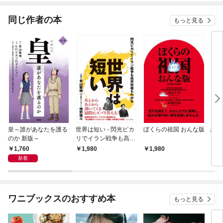
てく
OMI
同じ作者の本
もっと見る
皇～誰があなたを護る
世界は短い - 閃光ピカ
ぼくらの祖国 おんな版
絶望
のか 新版～
リでイラン戦争も高市
政権もわかる -
1,760
1,980
1,980
1,
新着
ワニブックスのおすすめ本
もっと見る