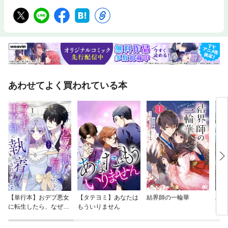
立。平成28（2016）年、独研を退社し、参院選に自由民主党公認で全国
比例から出馬、大量得票で当選。２期目途中の令和８（2026）年、衆院選
に兵庫８区から出馬、圧勝で当選。純文学の『平成紀』（幻冬舎文庫）や
ノンフィクションの金字塔となった『ぼくらの祖国』（扶桑社新書）ま
で、幅広い読者層を持つ。近著のノンフィクションは、『絶望を撃つ』
（須藤大阪市議との共著、ワニ・プラス刊）、小説は、『やさしく夜想の
交叉する路』（扶桑社文庫）。小説『預言』（仮題）も刊行予定。政治献
金・寄附を１円も受け取らず政治資金集めパーティも開かず、企業・団体
の支援を受けず、派閥に属さず、後援会も作らず後援会長も置かないとい
あわせてよく買われている本
う世界に類例のない議員活動を展開中。それでいて自由民主党の獲得党員
数は４年連続で第１位を記録、企業や団体に依存して党員をかき集める他
の政治家は顔色を喪っている。動画の「青山繁晴チャンネル☆ぼくらの国
会」は放送開始からわずか５年８ヶ月で視聴が５億回を突破する歴史的人
気。しかし広告収入は受け取らない。増野優斗（ますの・ゆうと）平成16
（2004）年、埼玉県さいたま市生まれ。令和４（2022）年３月、早稲田
大学高等学院卒業、令和８（2026）年３月、早稲田大学政治経済学部政治
学科卒業。大学では日本外交論（国吉知樹ゼミ）を専攻。ワセダを離れて
大学院に進学予定。令和４（2022）年４月より青山繁晴参議院議員（当
時）事務所、学生インターン。当初は３ヶ月間のインターンシップの予定
であったが、現在５年目。約69万人が登録している、YouTubeチャンネル
「青山繁晴チャンネル★ぼくらの国会」では、４年間で800本以上のショ
【単行本】おデブ悪女
【タテヨミ】あなたは
結界師の一輪華
バッ
ート動画を企画、出演している（令和８〔2026〕年４月現在）。趣味は書
に転生したら、なぜか
もういりません
ロイ
道。発行：ワニ・プラス発売：ワニブックス
ラスボス王子様に執着
今世
されています
りが