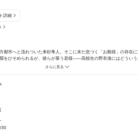
ト詳細
%
方都市へと流れついた来杉隼人。そこに未だ息づく「お殿様」の存在に
眉をひそめられるが、彼らが慕う若様――高校生の野衣湊にはどういう
湊に苛立ち、どこかであわれみ、面白がっていた隼人は、いつしか湊を
ら
庫
え
/30