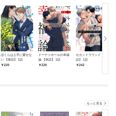
ぼくらは上手に愛せな
ドーナツホールの幸福
セカンドラウンド 【単
い 【単話】 1話
論 【単話】 1話
話】 1話
220
220
242
もっと見る