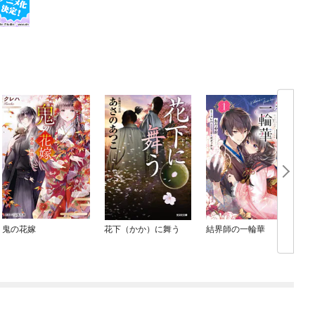
鬼の花嫁
花下（かか）に舞う
結界師の一輪華