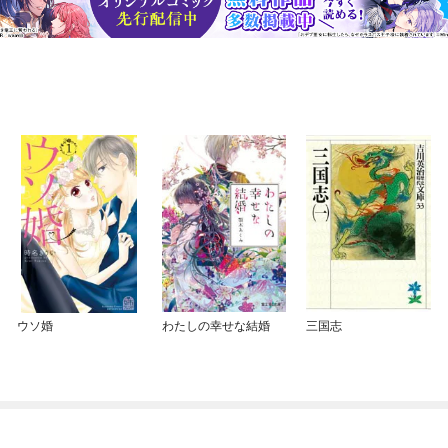
ウソ婚
わたしの幸せな結婚
三国志