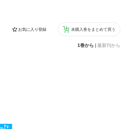
お気に入り登録
未購入巻をまとめて買う
1巻から
|
最新刊から