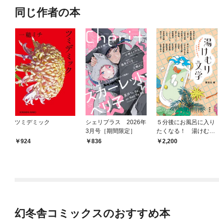
同じ作者の本
ツミデミック
シェリプラス 2026年
５分後にお風呂に入り
3月号［期間限定］
たくなる！ 湯けむり
文学
924
836
2,200
幻冬舎コミックスのおすすめ本