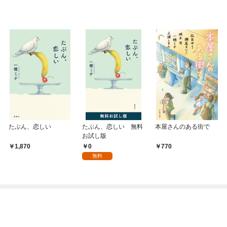
たぶん、恋しい
たぶん、恋しい 無料
本屋さんのある街で
お試し版
0
1,870
770
無料