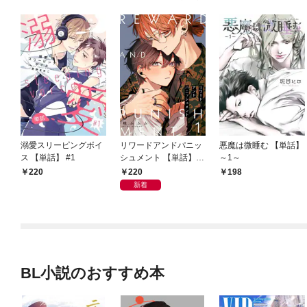
溺愛スリーピングボイ
リワードアンドパニッ
悪魔は微睡む 【単話】
ス 【単話】 #1
シュメント 【単話】
～1～
第1話
220
220
198
新着
BL小説のおすすめ本