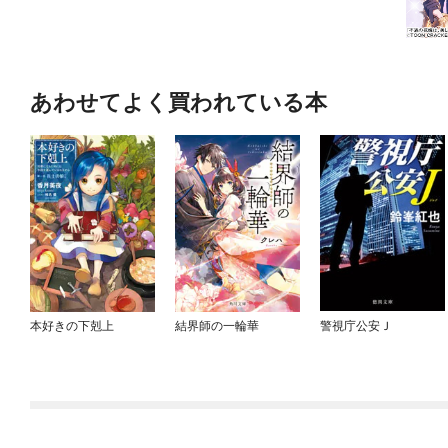
あわせてよく買われている本
本好きの下剋上
結界師の一輪華
警視庁公安Ｊ