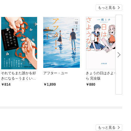
もっと見る
それでもまた誰かを好
アフター・ユー
きょうの日はさような
きになる～うまくいか
ら 完全版
ない恋 アンソロジー
814
1,899
880
～
もっと見る