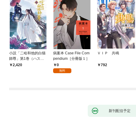
小説「二哈和他的白猫
病案本 Case File Com
ＶＩＰ 共鳴
師尊」第1巻（ハスキ
pendium［分冊版１］
ーとかれのしろねこし
0
2,420
792
ずん）
無料
新刊配信予定