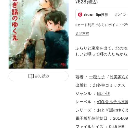
628
(税込)
ポイン
5
pt
獲得
dカード利用でさらにポイント+2
返品不可
ふらりと東京を出て、北の地
しいと嘲って町の人たちから
しまう。あまりにまっすぐな
て……？
試し読み
著者
一穂ミチ
竹美家ら
出版社
幻冬舎コミックス
ジャンル
BL小説
レーベル
幻冬舎ルチル文
シリーズ
おとぎ話のゆく
電子版配信開始日
2014/09
ファイルサイズ
0.45 MB