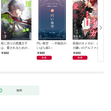
死に戻りの悪魔王子
円い夜空 ～不眠症の
高嶺のオメガが、オメ
は、愛されるための実
いばら姫1～
ガ嫌いのアルファと愛
験をはじめることにし
を知るまで1
880
660
660
た。（１）
新着
新着
無料