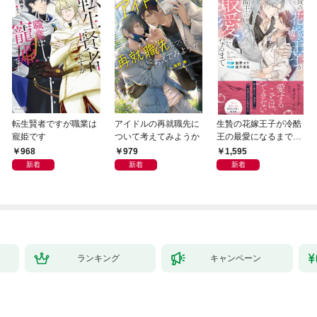
転生賢者ですが職業は
アイドルの再就職先に
生贄の花嫁王子が冷酷
寵姫です
ついて考えてみようか
王の最愛になるまで
【イラスト付き】【単
968
979
1,595
行本書き下ろしSS付
新着
新着
新着
き】
ランキング
キャンペーン