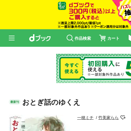
作品検索
カート
おとぎ話のゆくえ
最新刊
一穂ミチ
竹美家らら