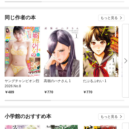
同じ作者の本
もっと見る
ヤングチャンピオン烈
高嶺のハナさん 1
だぶるぷれい 1
アカ
2026.No.8
489
770
770
7
小学館のおすすめ本
もっと見る