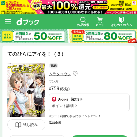
作品検索
カート
はじめての方へ
てのひらにアイを！（３）
完結
ムラタコウジ
マンガ
759
(税込)
6
pt
獲得
ポイント詳細
dカード利用でさらにポイント+2%
返品不可
試し読み