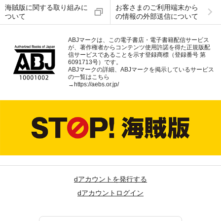
海賊版に関する取り組みに
お客さまのご利用端末から
ついて
の情報の外部送信について
ABJマークは、この電子書店・電子書籍配信サービス
が、著作権者からコンテンツ使用許諾を得た正規版配
信サービスであることを示す登録商標（登録番号 第
6091713号）です。
ABJマークの詳細、ABJマークを掲示しているサービス
の一覧はこちら
→
https://aebs.or.jp/
dアカウントを発行する
dアカウントログイン