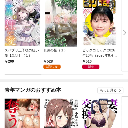
スパダリ王子様の狂い
真綿の檻（１）
ビッグコミック 2026
こん
愛【単話】（１）
年16号（2026年8月7
（１
日発売）
528
510
5
209
試読フル
新着
試
青年マンガのおすすめ本
もっと見る