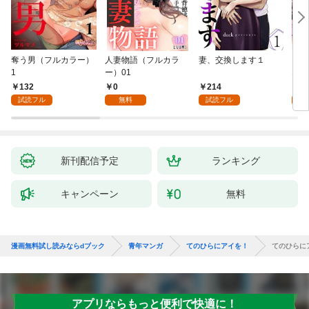
奪う男（フルカラー）
人妻物語（フルカラ
妻、交換します１
ごめ
1
ー）01
ない
132
0
214
1
試読フル
無料
試読フル
試
新刊配信予定
ランキング
キャンペーン
無料
漫画無料試し読みならdブック
青年マンガ
てのひらにアイを！
てのひらに
アプリならもっと便利で快適に！