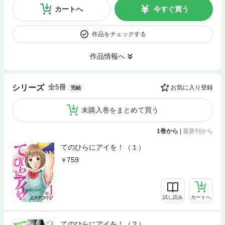
カートへ
今すぐ買う
作品をチェックする
作品情報へ
全5冊
シリーズ
お気に入り登録
完結
未購入巻をまとめて買う
1巻から
|
最新刊から
てのひらにアイを！（１）
759
試し読み
カートへ
てのひらにアイを！（２）