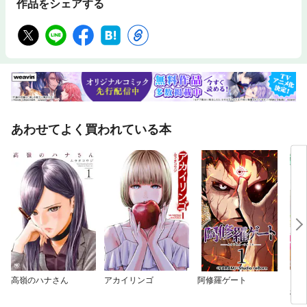
作品をシェアする
あわせてよく買われている本
高嶺のハナさん
アカイリンゴ
阿修羅ゲート
【フ
根の
女の