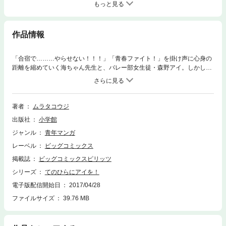
もっと見る
作品情報
「合宿で………やらせない！！！」「青春ファイト！」を掛け声に心身の
距離を縮めていく海ちゃん先生と、バレー部女生徒・森野アイ。しかし…
海ちゃんが想う相手は女子バレー部顧問のマホマホ先生。△関係の中、海
ちゃんの気持ちを知り、恋心を殺して「さようなら」を告げたアイ…更に
ヤリ手イケメン大学生コーチ・“ヒカリ先生”が妖しくアイを狙う――！？
デンジャラス合宿編突入、波乱の第3集！！
著者
ムラタコウジ
出版社
小学館
ジャンル
青年マンガ
レーベル
ビッグコミックス
掲載誌
ビッグコミックスピリッツ
シリーズ
てのひらにアイを！
電子版配信開始日
2017/04/28
ファイルサイズ
39.76 MB