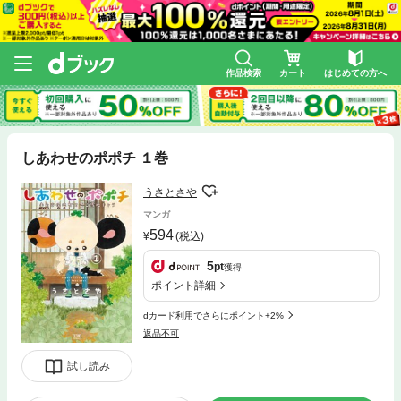
作品検索
カート
はじめての方へ
しあわせのポポチ １巻
うさとさや
マンガ
594
(税込)
5
pt
獲得
ポイント詳細
dカード利用でさらにポイント+2%
返品不可
試し読み