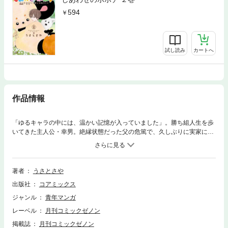
594
試し読み
カートへ
作品情報
「ゆるキャラの中には、温かい記憶が入っていました」。勝ち組人生を歩
いてきた主人公・幸男。絶縁状態だった父の危篤で、久しぶりに実家に戻
った幸男はそこでかつて夢で見た不思議な生き物、ポポチの着ぐるみを発
見する。父と素顔で会いづらい幸男は着ぐるみを来て病院へと向かう
が…。ゆるキャラを通じて繋がる父子の想い、失われた時間が少しずつ紡
がれていく。優しい記憶を巡る感動物語！！
著者
うさとさや
出版社
コアミックス
ジャンル
青年マンガ
レーベル
月刊コミックゼノン
掲載誌
月刊コミックゼノン