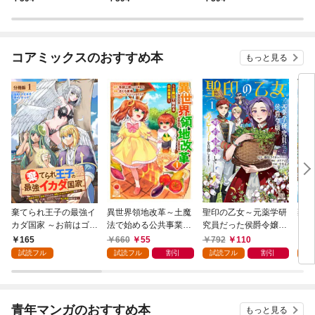
コアミックスのおすすめ本
もっと見る
棄てられ王子の最強イ
異世界領地改革～土魔
聖印の乙女～元薬学研
棄て
カダ国家 ～お前はゴミ
法で始める公共事業～
究員だった侯爵令嬢は
カダ
だと追放されたので、
1巻
婚約辞退してハイヒー
だと
165
660
55
792
110
7
無駄スキル【リサイク
ラーを目指します～ 1
無駄
試読フル
試読フル
割引
試読フル
割引
試
ル】を使ってゴミ扱い
巻【特典イラスト付
ル】
されたモノたちで海上
き】
され
都市を築きます～ 分冊
都市
版 1巻
【特
青年マンガのおすすめ本
もっと見る