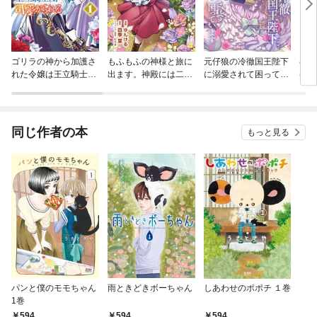
ゴリラの神から加護さ
もふもふの神様と旅に
元仔狼の冷徹国王陛下
むせ
れた令嬢は王立騎士団
出ます。神殿には二度
に溺愛されて困ってい
げる
で可愛がられる
と戻りません！（コミ
ます！（分冊版）
ック）
同じ作者の本
もっと見る
パンと僕のモモちゃん
雨ときどきボーちゃん
しあわせのポポチ １巻
1巻
594
594
594