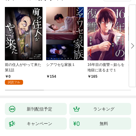
前の住人がやって来た
シアワセな家族１
16年目の復讐～奴らを
ベイ
第1話
地獄に送るまで１
エブ
版】
0
154
165
2
試読フル
新刊配信予定
ランキング
キャンペーン
無料