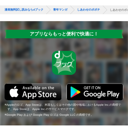
漫画無料試し読みならdブック
青年マンガ
しあわせのポポチ
しあわせのポ
アプリならもっと便利で快適に！
Appleのロゴ、App Storeは、米国もしくはその他の国や地域におけるApple Inc.の商標で
す。App Storeは、Apple Inc.のサービスマークです。
Google Play および Google Play ロゴは Google LLC の商標です。