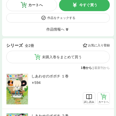
カートへ
今すぐ買う
作品をチェックする
作品情報へ
シリーズ
全2冊
お気に入り登録
未購入巻をまとめて買う
1巻から
|
最新刊から
しあわせのポポチ １巻
594
試し読み
カートへ
しあわせのポポチ ２巻