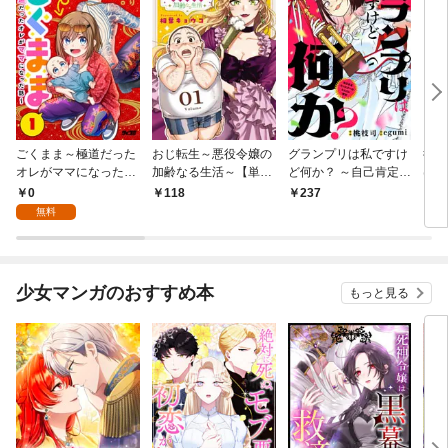
ごくまま～極道だった
おじ転生～悪役令嬢の
グランプリは私ですけ
後宮
オレがママになった話
加齢なる生活～【単
ど何か？ ～自己肯定モ
は謎
～【単話】（１）
話】（１）
ンスターのミスコン無
（１
0
118
237
2
双～【単話】（１）
無料
少女マンガのおすすめ本
もっと見る