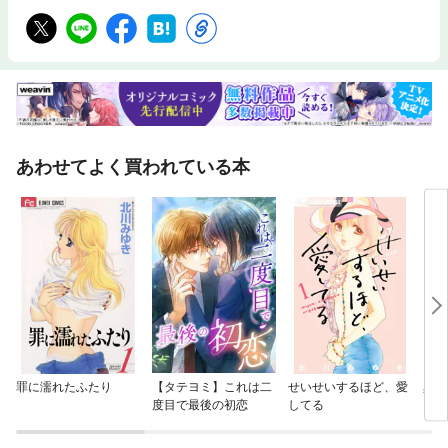
あわせてよく買われている本
罪に濡れたふたり
【タテヨミ】これは二
せいせいするほど、愛
真夏
度目で最後の初恋
してる