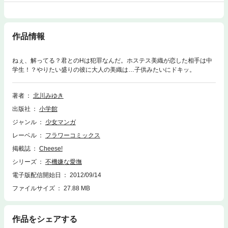
作品情報
ねぇ、解ってる？君とのHは犯罪なんだ。ホステス美織が恋した相手は中
学生！？やりたい盛りの彼に大人の美織は…子供みたいにドキッ。
著者
北川みゆき
出版社
小学館
ジャンル
少女マンガ
レーベル
フラワーコミックス
掲載誌
Cheese!
シリーズ
不機嫌な愛撫
電子版配信開始日
2012/09/14
ファイルサイズ
27.88 MB
作品をシェアする