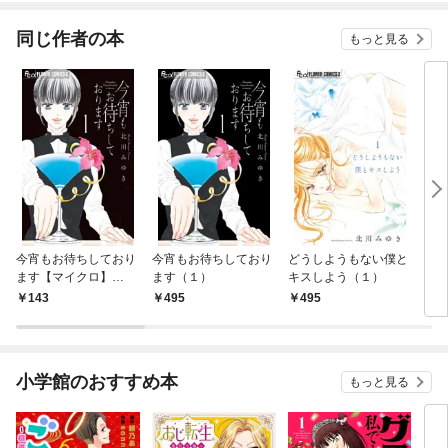
同じ作者の本
もっと見る
今宵もお待ちしており
今宵もお待ちしており
どうしようもない僕と
どう
ます【マイクロ】
ます（１）
キスしよう（１）
キス
（１）
ロ】
143
495
495
1
小学館のおすすめ本
もっと見る