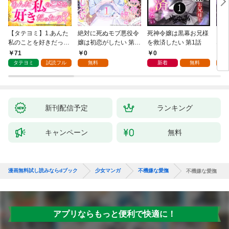
【タテヨミ】1.あんた
絶対に死ぬモブ悪役令
死神令嬢は黒幕お兄様
レベ
私のことを好きだった
嬢は初恋がしたい 第1
を救済したい 第1話
なり
の？
話
71
0
0
0
タテヨミ
試読フル
無料
新着
無料
新刊配信予定
ランキング
キャンペーン
無料
漫画無料試し読みならdブック
少女マンガ
不機嫌な愛撫
不機嫌な愛撫
アプリならもっと便利で快適に！