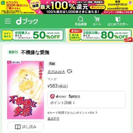
作品検索
カート
はじめての方へ
不機嫌な愛撫
最新刊
完結
北川みゆき
マンガ
583
(税込)
5
pt
獲得
ポイント詳細
dカード利用でさらにポイント+2%
返品不可
試し読み