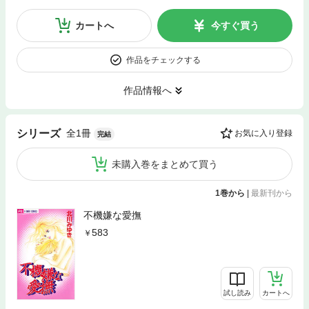
カートへ
今すぐ買う
作品をチェックする
作品情報へ
全1冊
シリーズ
お気に入り登録
完結
未購入巻をまとめて買う
1巻から
|
最新刊から
不機嫌な愛撫
583
試し読み
カートへ