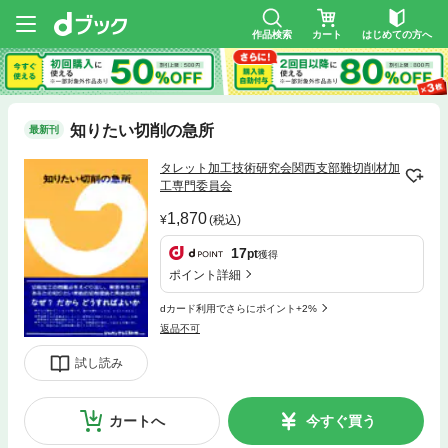
作品検索
カート
はじめての方へ
知りたい切削の急所
最新刊
タレット加工技術研究会関西支部難切削材加
工専門委員会
1,870
(税込)
17
pt
獲得
ポイント詳細
dカード利用でさらにポイント+2%
返品不可
試し読み
カートへ
今すぐ買う