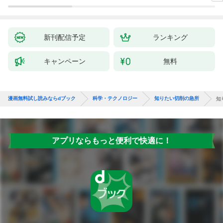
新刊配信予定
ランキング
キャンペーン
無料
漫画無料試し読みならdブック
科学・テクノロジー
知りたい切削の急所
知
アプリならもっと便利で快適に！