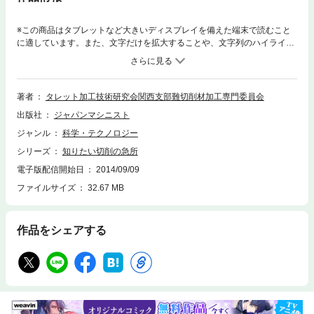
※この商品はタブレットなど大きいディスプレイを備えた端末で読むこと
に適しています。また、文字だけを拡大することや、文字列のハイライ
ト、検索、辞書の参照、引用などの機能が使用できません。現場での切削
の問題はこうすれば解決できる‐‐‐‐。実践的切削理論と具体的対策。少なく
とも、ビビリの問題はいますぐ解決します。切削の理論と実際は、この本
1冊で、まず十分です。
著者
タレット加工技術研究会関西支部難切削材加工専門委員会
出版社
ジャパンマシニスト
ジャンル
科学・テクノロジー
シリーズ
知りたい切削の急所
電子版配信開始日
2014/09/09
ファイルサイズ
32.67 MB
作品をシェアする