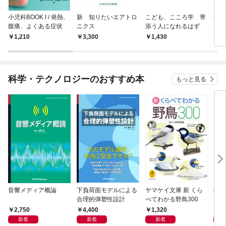
小児科BOOK I / 発熱、
新 知りたいエアトロ
こども、こころ学 寄
子ど
腹痛、よくある症状
ニクス
添う人になれるはず
こと
さの
1,210
3,300
1,430
1,
力だ
科学・テクノロジーのおすすめ本
もっと見る
音響メディア概論
下負荷面モデルによる
ヤマケイ文庫 新 くら
科学
合理的弾塑性設計
べてわかる野鳥300
〈多
―遺
2,750
4,400
1,320
3,
新着
新着
新着