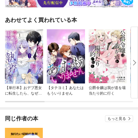
あわせてよく買われている本
【単行本】おデブ悪女
【タテヨミ】あなたは
公爵令嬢は我が道を場
病弱
に転生したら、なぜか
もういりません
当たり的に行く
が、
ラスボス王子様に執着
ぎて
されています
たち
ね！
同じ作者の本
もっと見る