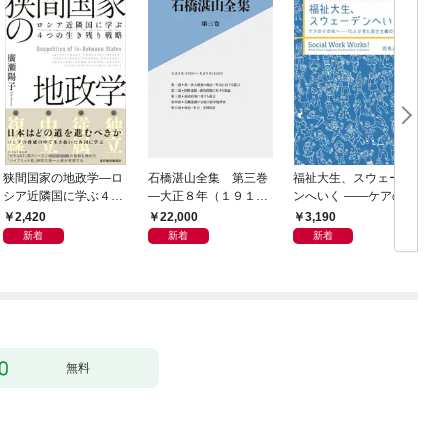
狭間国家の地政学―ロ
石橋湛山全集 第三巻
福祉大生、スウェーデ
シア近隣国に学ぶ４つ
―大正８年（１９１
ンへいく ――ケアのそ
の生き残り戦略
９）－大正９年（１９
の先へ――15人が見た
2,420
22,000
3,190
２０）
民主主義の景色――
新着
新着
新着
無料