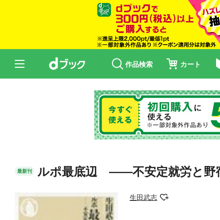
作品検索
カート
ルポ最底辺 ――不安定就労と野
最新刊
生田武志