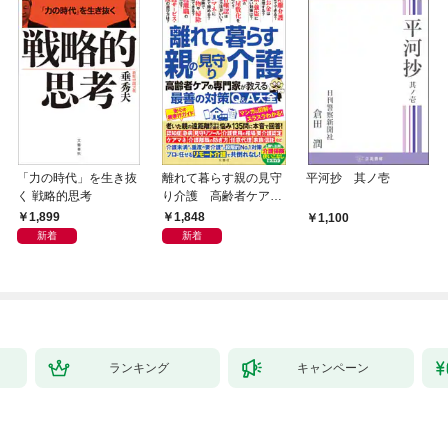
「力の時代」を生き抜
離れて暮らす親の見守
平河抄 其ノ壱
く 戦略的思考
り介護 高齢者ケアの
専門家が教える最善の
1,899
1,848
1,100
対策Q＆A大全
新着
新着
ランキング
キャンペーン