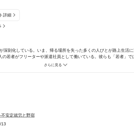
ト詳細
%
が深刻化している。いま、帰る場所を失った多くの人びとが路上生活に
万人の若者がフリーターや派遣社員として働いている。彼らも「若者」で
日本社会の最底辺で人びとが直面している現実を報告する。
―不安定就労と野宿
/13