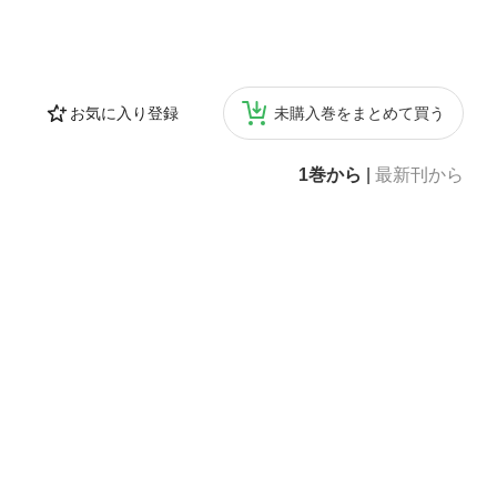
お気に入り登録
未購入巻をまとめて買う
1巻から
|
最新刊から