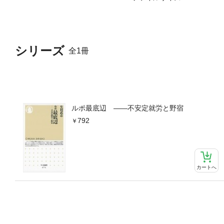
シリーズ
全1冊
ルポ最底辺 ――不安定就労と野宿
792
カートへ