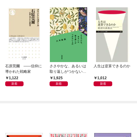
石原莞爾 ――信仰に
ささやかな、あるいは
人生は逆算できるのか
導かれた戦略家
取り返しがつかないも
の
1,122
1,925
1,012
新着
新着
新着