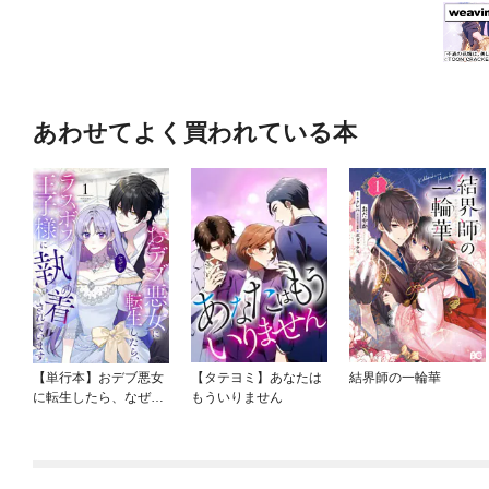
あわせてよく買われている本
【単行本】おデブ悪女
【タテヨミ】あなたは
結界師の一輪華
に転生したら、なぜか
もういりません
ラスボス王子様に執着
されています