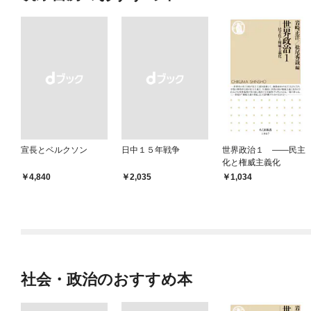
宣長とベルクソン
日中１５年戦争
世界政治１ ――民主
化と権威主義化
￥4,840
￥2,035
1,034
社会・政治のおすすめ本