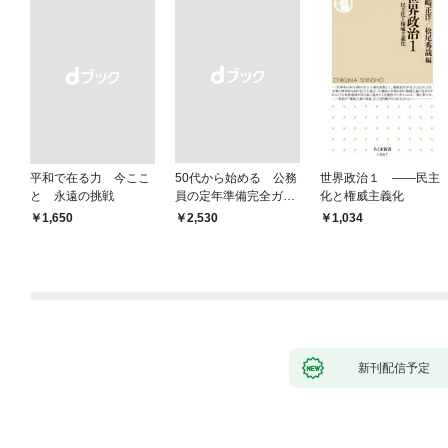
平和で在る力 今ここ
50代から始める 公務
世界政治１ ――民主
と 永遠の挑戦
員の定年準備完全ガイ
化と権威主義化
ド
￥1,650
￥2,530
1,034
新刊配信予定