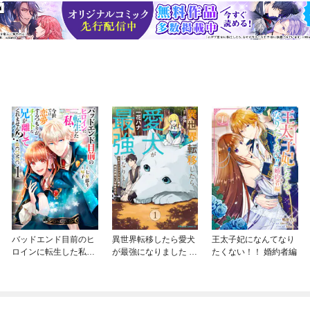
バッドエンド目前のヒ
異世界転移したら愛犬
王太子妃になんてなり
ロインに転生した私、
が最強になりました ～
たくない！！ 婚約者編
今世では恋愛するつも
シルバーフェンリルと
りがチートな兄が離し
俺が異世界暮らしを始
てくれません！？@C
めたら～ THE COMIC
OMIC