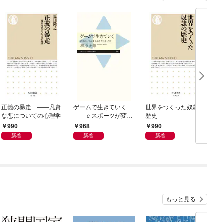
正義の暴走 ――凡庸
ゲームで生きていく
世界をつくった奴隷の
な悪についての心理学
――ｅスポーツが変え
歴史
（
る教育とキャリア
990
968
990
新着
新着
新着
もっと見る