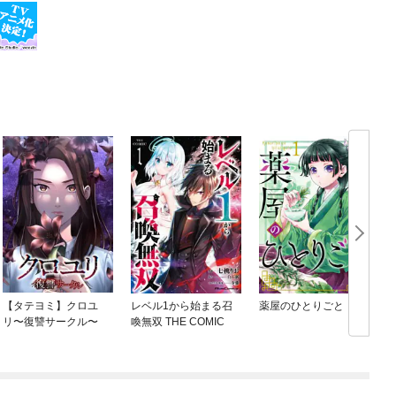
【タテヨミ】クロユ
レベル1から始まる召
薬屋のひとりごと
リ〜復讐サークル〜
喚無双 THE COMIC