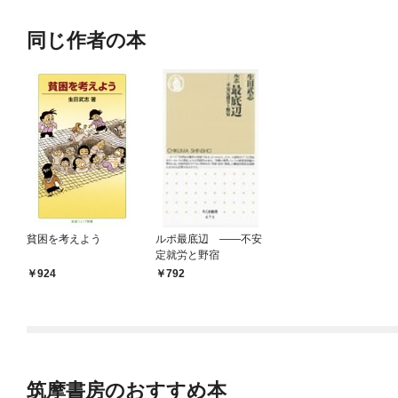
同じ作者の本
貧困を考えよう
ルポ最底辺 ――不安
定就労と野宿
924
792
筑摩書房のおすすめ本