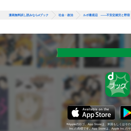
漫画無料試し読みならdブック
社会・政治
ルポ最底辺 ――不安定就労と野宿
Appleのロゴ、App Storeは、米国もしくはそ
Inc.の商標です。App Storeは、Apple In