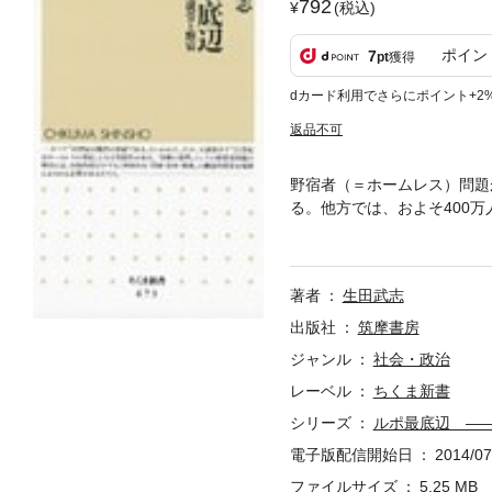
792
(税込)
ポイン
7
pt
獲得
dカード利用でさらにポイント+2
返品不可
野宿者（＝ホームレス）問題
る。他方では、およそ400
き、社会はどうなるのか…。
著者
生田武志
出版社
筑摩書房
ジャンル
社会・政治
レーベル
ちくま新書
シリーズ
ルポ最底辺 ―
電子版配信開始日
2014/07
ファイルサイズ
5.25 MB