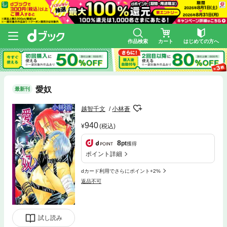
作品検索
カート
はじめての方へ
愛奴
最新刊
越智千文
小林蒼
940
(税込)
8
pt
獲得
ポイント詳細
dカード利用でさらにポイント+2%
返品不可
試し読み