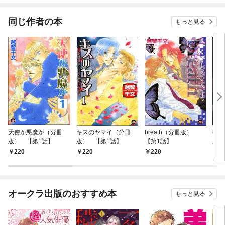
同じ作者の本
もっと見る
天使か悪魔か（分冊
キスのヤマイ（分冊
breath（分冊版）
彼の
版） 【第1話】
版） 【第1話】
【第1話】
版）
220
220
220
2
オークラ出版のおすすめ本
もっと見る