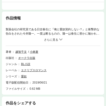
作品情報
製薬会社の研究員である日吉春生に『俺と愛奴契約しない？』と衝撃的な
告白をされた今井隆一。一度は断るものの、隆一は春生に密かに魅かれて
いた。二度目の告白により、春生の愛奴となった隆一だが、春生の前の奴
隷・湯沢の嫉妬によって、ワナに陥れられ―！？ 特殊な嗜好をもつ二人
が出会い、契約の名の元、永遠の愛を誓う…※こちらの作品には、紙版に
収録の口絵・挿絵等のイラストは収録されておりません。
著者
越智千文
小林蒼
出版社
オークラ出版
ジャンル
BL小説
レーベル
エクリプスロマンス
シリーズ
愛奴
電子版配信開始日
2019/06/21
ファイルサイズ
0.62 MB
作品をシェアする