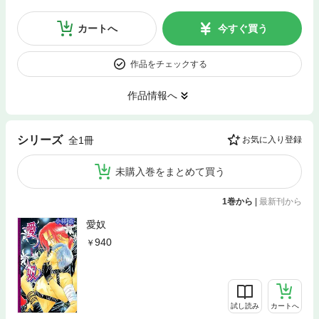
カートへ
今すぐ買う
作品をチェックする
作品情報へ
シリーズ
全1冊
お気に入り登録
未購入巻をまとめて買う
1巻から
|
最新刊から
愛奴
940
試し読み
カートへ