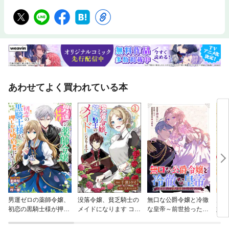
あわせてよく買われている本
男運ゼロの薬師令嬢、
没落令嬢、貧乏騎士の
無口な公爵令嬢と冷徹
男装
初恋の黒騎士様が押し
メイドになります コミ
な皇帝～前世拾った子
婚 
かけ婚約者になりまし
ック版（分冊版）
供が皇帝になっていま
て。 連載版
した～ 連載版