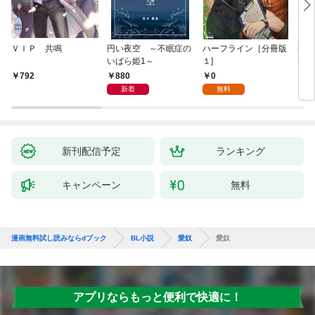
ＶＩＰ 共鳴
円い夜空 ～不眠症の
ハーフライン［分冊版
死に
いばら姫1～
１]
は、
験を
880
0
792
6
た。
新着
無料
新刊配信予定
ランキング
キャンペーン
無料
漫画無料試し読みならdブック
BL小説
愛奴
愛奴
アプリならもっと便利で快適に！