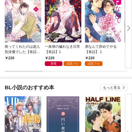
救ってくれたのは超人
一条律の穢れなき日常
弟なんて辞めてやる
コー
気俳優でした【単話】
【単話】1
【単話】 1
はじ
1
1
220
220
220
2
新着
試読フル
試読フル
BL小説のおすすめ本
もっと見る