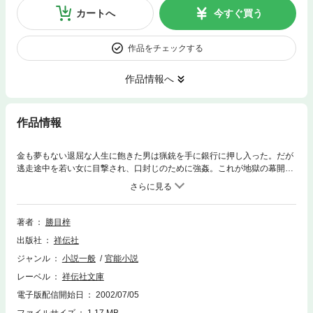
カートへ
今すぐ買う
作品をチェックする
作品情報へ
作品情報
金も夢もない退屈な人生に飽きた男は猟銃を手に銀行に押し入った。だが
逃走途中を若い女に目撃され、口封じのために強姦。これが地獄の幕開け
となった。さらなる口封じのために殺人、また殺人。そして女たちとの骨
肉の愛欲生活…。男は破滅に向かって走りつづける！
著者
勝目梓
出版社
祥伝社
ジャンル
小説一般
官能小説
レーベル
祥伝社文庫
電子版配信開始日
2002/07/05
ファイルサイズ
1.17 MB