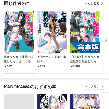
OMIC
同じ作者の本
もっと見る
軍オタが魔法世界に転
七曲ナナミの斜めな事
【合本版】軍オタが魔
軍オ
生したら、現代兵器で
情１
法世界に転生したら、
生し
軍隊ハーレムを作っち
現代兵器で軍隊ハーレ
軍隊
682
605
7,898
6
ゃいました！？(1)
ムを作っちゃいまし
ゃい
た！？ 全12巻
KADOKAWAのおすすめ本
もっと見る