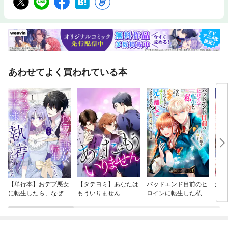
あわせてよく買われている本
【単行本】おデブ悪女
【タテヨミ】あなたは
バッドエンド目前のヒ
結界
に転生したら、なぜか
もういりません
ロインに転生した私、
ラスボス王子様に執着
今世では恋愛するつも
されています
りがチートな兄が離し
てくれません！？@C