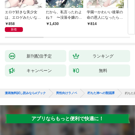
エロゲ好きな美少女
だから、私言ったわよ
学園一かわいい後輩の
くた
は、エロゲみたいなこ
ね？ 〜没落令嬢の案
命の恩人になったら、
ども
と全部シてほしい【電
外楽しい領地改革〜
通い妻になって関係を
858
1,430
814
8
子ＳＳ特典付き】
迫ってくる。
新着
新刊配信予定
ランキング
キャンペーン
無料
漫画無料試し読みならdブック
男性向けラノベ
朽ちた神への聖謡譚
朽ちた神
アプリならもっと便利で快適に！