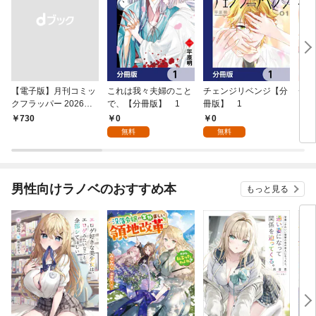
【電子版】月刊コミッ
これは我々夫婦のこと
チェンジリベンジ【分
チェ
クフラッパー 2026年9
で、【分冊版】 1
冊版】 1
月号
0
0
￥730
7
無料
無料
男性向けラノベのおすすめ本
もっと見る