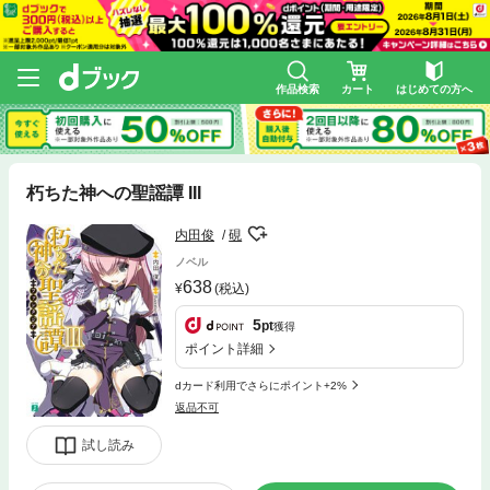
作品検索
カート
はじめての方へ
朽ちた神への聖謡譚 III
内田俊
硯
ノベル
638
(税込)
5
pt
獲得
ポイント詳細
dカード利用でさらにポイント+2%
返品不可
試し読み