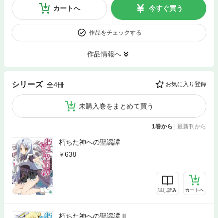
カートへ
今すぐ買う
作品をチェックする
作品情報へ
シリーズ
全4冊
お気に入り登録
未購入巻をまとめて買う
1巻から
|
最新刊から
朽ちた神への聖謡譚
638
試し読み
カートへ
朽ちた神への聖謡譚 II