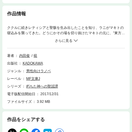
作品情報
ククルに続きレティシアと聖骸を生み出したことを知り、ラニがマキトの
寝込みを襲ってきた。どうにかその場を切り抜けたマキトの元に、“東方の
賢人”クズノハからオリヴィアを経由して東の国で開催される機鎧の“披露
戦”の招待状が送られて来る。出場選手として招待され、聖骸の乗り手であ
る自身の腕を披露しようと意気込むマキト。だが、東の国に到着したマキ
トたちを待ち受けていたのは、思いもよらないクズノハの“ある計画”だっ
著者
内田俊
硯
た。街中のお祭り騒ぎを尻目に、張り巡らされていく陰謀――そして、マ
出版社
KADOKAWA
キトが自国に留まっているはずのラニと東の国で再会したとき、運命の歯
車は音を立てて加速していく。王道クレイドル・ファンタジー、核心に迫
ジャンル
男性向けラノベ
る第３弾！
レーベル
MF文庫J
シリーズ
朽ちた神への聖謡譚
電子版配信開始日
2017/12/31
ファイルサイズ
3.92 MB
作品をシェアする