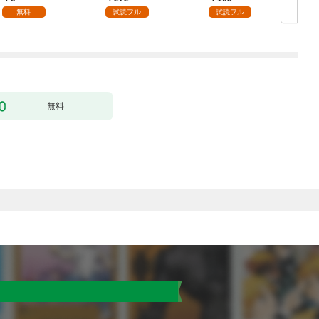
ます【単話】（１）
無料
試読フル
試読フル
無料