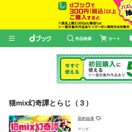
作品検索
カート
猫mix幻奇譚とらじ（３）
田村由美
マンガ