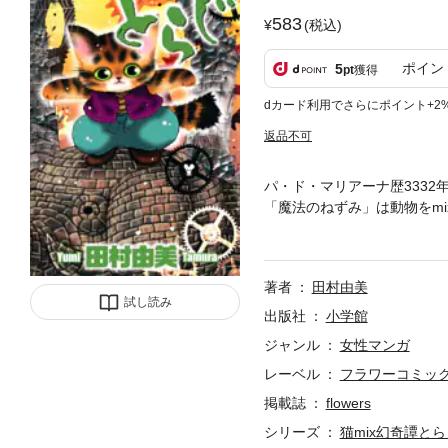
583
(税込)
ポイン
5
pt
獲得
dカード利用でさらにポイント+2
返品不可
パ・ド・マリアーナ歴333
「魔法のねずみ」は動物をm
イ・ヤンは、猫mixとらじ
著者
田村由美
試し読み
出版社
小学館
ジャンル
女性マンガ
レーベル
フラワーコミック
掲載誌
flowers
シリーズ
猫mix幻奇譚とら