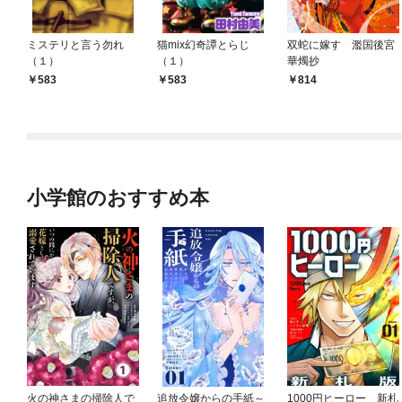
ミステリと言う勿れ
猫mix幻奇譚とらじ
双蛇に嫁す 濫国後宮
（１）
（１）
華燭抄
583
583
814
小学館のおすすめ本
火の神さまの掃除人で
追放令嬢からの手紙～
1000円ヒーロー 新札