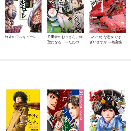
終末のワルキューレ
片田舎のおっさん、剣
ふつつかな悪女ではご
聖になる ～ただの田
ざいますが ～雛宮蝶鼠
舎の剣術師範だったの
とりかえ伝～
に、大成した弟子たち
が俺を放ってくれない
件～