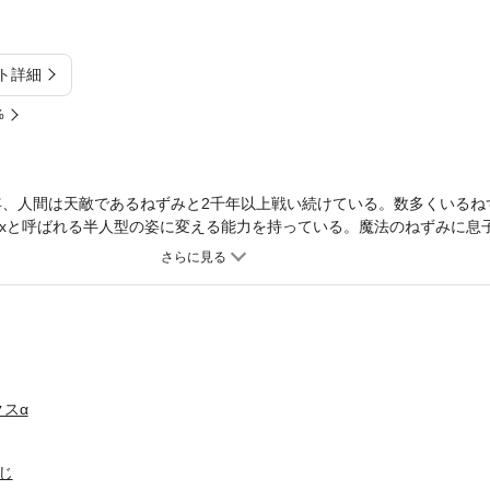
ト詳細
%
2年、人間は天敵であるねずみと2千年以上戦い続けている。数多くいるね
ixと呼ばれる半人型の姿に変える能力を持っている。魔法のねずみに息
と次の目的地・氷の宮殿を目指すことになり…！？
スα
じ