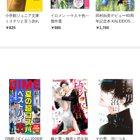
小学館ジュニア文庫
イロメン ―十人十色―
田村由美デビュー40周
ミステリと言う勿れ
傑作選
年記念本 KALEIDOSC
OPE
825
980
1,760
DIME (ダイム) 2026年
極と蕾～極道と恋を知
その男、沼につき。