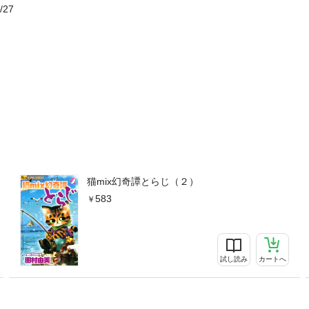
/27
猫mix幻奇譚とらじ（２）
583
試し読み
カートへ