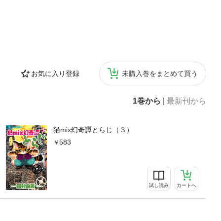
お気に入り登録
未購入巻をまとめて買う
1巻から
|
最新刊から
猫mix幻奇譚とらじ（３）
583
試し読み
カートへ