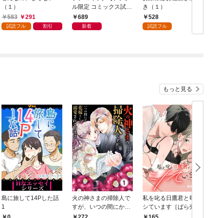
（１）
ル限定 コミックス試し
き（１）
読み特典付き】 2026
583
291
689
528
年9月号（2026年8月7
試読フル
割引
新着
試読フル
日発売）
もっと見る
島に旅して14Pした話
火の神さまの掃除人で
私を叱る日鷹君と毎晩
1
すが、いつの間にか花
シています［ばら売
嫁として溺愛されてい
り］ 第1話
0
272
165