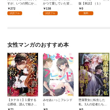
すが、いつの間にか花
かつて愛していた皆さ
版【単話】（１）
嫁として溺愛されてい
まへ 私のことなどお忘
272
138
0
ます【単話】（１）
れですか？～【単話】
試読フル
試読フル
無料
（１）
女性マンガのおすすめ本
【タテヨミ】1.愛する
みせあいっこフレンド
堕落聖女に転生した
公爵様、謹んで殺させ
1
私、3人の従者たちに
ていただきます！
抱かれて困ってます 第
71
0
0