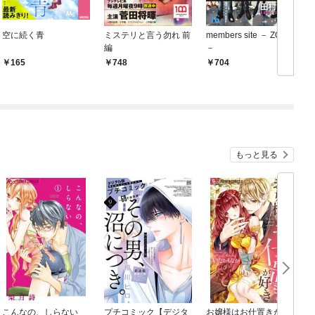
空に続く青
ミステリと言う勿れ 前
members site － ZOO
編
－
165
748
704
もっと見る
こんなの、しらない
プチコミック【デジタ
お嬢様はお仕置きが好