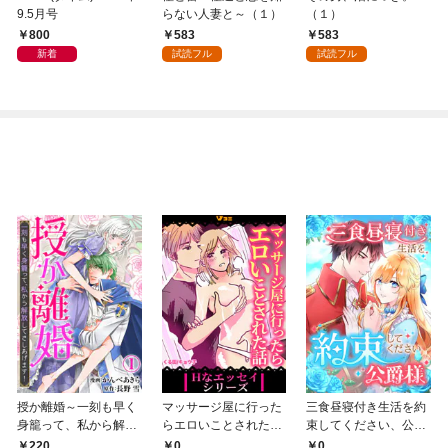
9.5月号
らない人妻と～（１）
（１）
800
583
583
新着
試読フル
試読フル
授か離婚～一刻も早く
マッサージ屋に行った
三食昼寝付き生活を約
身籠って、私から解放
らエロいことされた話
束してください、公爵
してさしあげます！1
1
様 1話
220
0
0