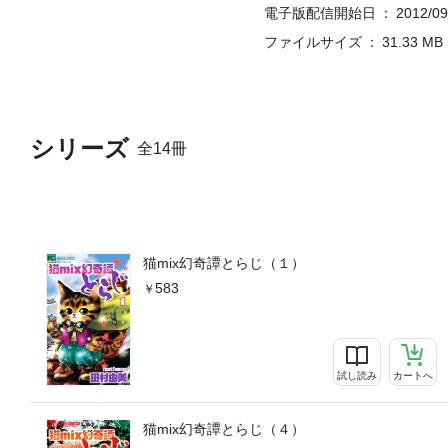
電子版配信開始日
2012/09
ファイルサイズ
31.33 MB
シリーズ
全14冊
猫mix幻奇譚とらじ（１）
583
試し読み
カートへ
猫mix幻奇譚とらじ（４）