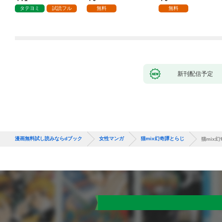
1話
タテヨミ
試読フル
無料
無料
新刊配信予定
漫画無料試し読みならdブック
女性マンガ
猫mix幻奇譚とらじ
猫mix