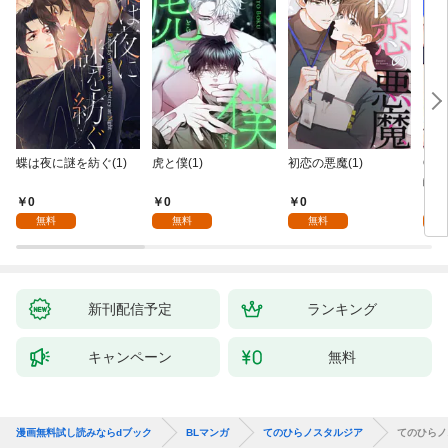
蝶は夜に謎を紡ぐ(1)
虎と僕(1)
初恋の悪魔(1)
Ove
齢版
0
0
0
0
無料
無料
無料
新刊配信予定
ランキング
キャンペーン
無料
漫画無料試し読みならdブック
BLマンガ
てのひらノスタルジア
てのひらノ