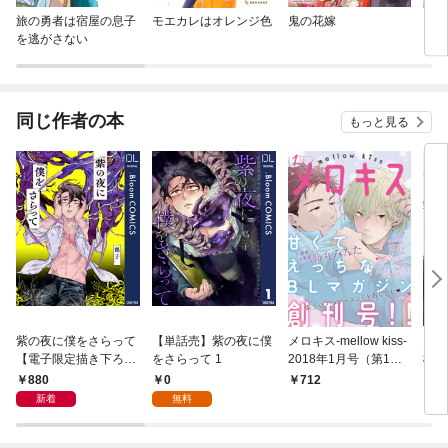
旅の勇者は宿屋の息子
モエカレはオレンジ色
鬼の花嫁
【単
を逃がさない
に転
ラス
され
同じ作者の本
もっと見る
紫の夜に僕をさらって
【単話売】紫の夜に僕
メロキス-mellow kiss-
お願
【電子限定描き下ろし
をさらって 1
2018年1月号（第1
様！
付き】
号）
880
0
712
3
新着
無料