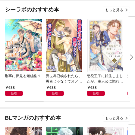
シーラボのおすすめ本
もっと見る
刑事に夢見る短編集１
異世界召喚されたら、
悪役王子に転生しまし
滝の
勇者じゃなくてオメガ
たが、主人公に惚れて
に選
になりました
しまいました 上
溺愛
638
638
638
2
【分
新着
新着
新着
BLマンガのおすすめ本
もっと見る