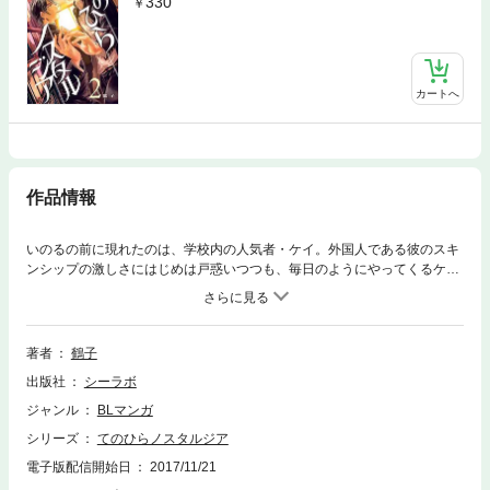
330
カートへ
作品情報
いのるの前に現れたのは、学校内の人気者・ケイ。外国人である彼のスキ
ンシップの激しさにはじめは戸惑いつつも、毎日のようにやってくるケイ
と過ごすなか、次第にいのる気持ちに変化が……。『君に捧げる私の祈
り』に登場の謎めいた旦那さんと先生の出逢い・前編。
著者
鶴子
出版社
シーラボ
ジャンル
BLマンガ
シリーズ
てのひらノスタルジア
電子版配信開始日
2017/11/21