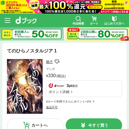
作品検索
カート
はじめての方へ
てのひらノスタルジア 1
鶴子
マンガ
330
(税込)
3
pt
獲得
ポイント詳細
dカード利用でさらにポイント+2%
返品不可
カートへ
今すぐ買う