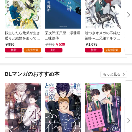
転生したら元弟が生き
栄次郎江戸暦 浮世唄
嘘つきオメガの不純な
新・
返りと結婚を迫ってき
三味線侍
策略～三兄弟アルファ
情帖
ます【電子書籍限定
と箱庭の恋～【電子書
990
770
539
1,078
9
版】
籍限定版】
新着
試読増量
割引
新着
試読増量
BLマンガのおすすめ本
もっと見る