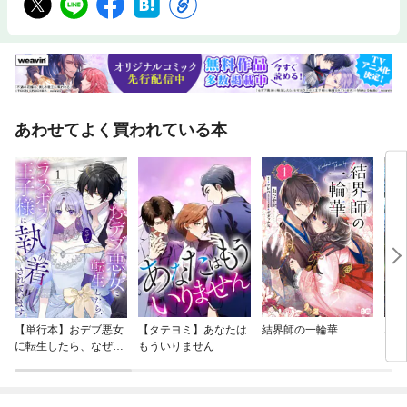
あわせてよく買われている本
【単行本】おデブ悪女
【タテヨミ】あなたは
結界師の一輪華
バッ
に転生したら、なぜか
もういりません
ロイ
ラスボス王子様に執着
今世
されています
りが
てく