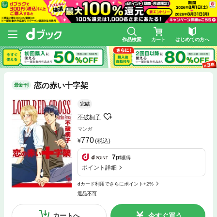
作品検索
カート
はじめての方へ
恋の赤い十字架
最新刊
完結
不破桐子
マンガ
770
(税込)
7
pt
獲得
ポイント詳細
dカード利用でさらにポイント+2%
返品不可
カートへ
今すぐ買う