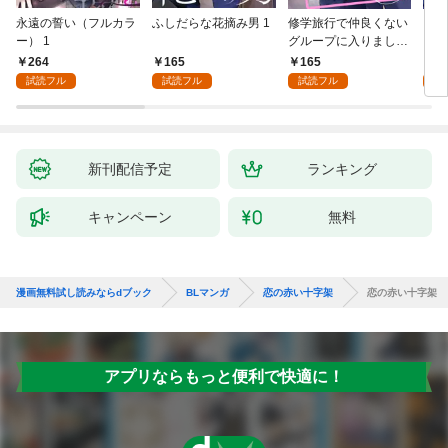
永遠の誓い（フルカラ
ふしだらな花摘み男 1
修学旅行で仲良くない
アル
ー） 1
グループに入りました
にな
【単話版】1巻
最強
264
165
165
0
が、
試読フル
試読フル
試読フル
ら執
す～
オラ
新刊配信予定
ランキング
キャンペーン
無料
漫画無料試し読みならdブック
BLマンガ
恋の赤い十字架
恋の赤い十字架
アプリならもっと便利で快適に！