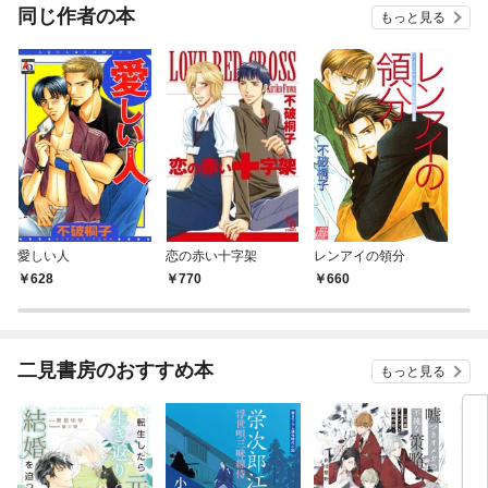
OMI
同じ作者の本
もっと見る
愛しい人
恋の赤い十字架
レンアイの領分
628
770
660
二見書房のおすすめ本
もっと見る