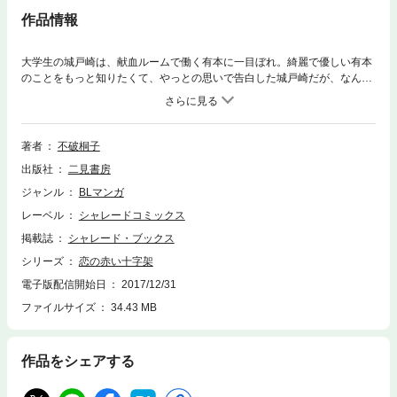
作品情報
大学生の城戸崎は、献血ルームで働く有本に一目ぼれ。綺麗で優しい有本
のことをもっと知りたくて、やっとの思いで告白した城戸崎だが、なんと
有本の方からキス！ それなのに、お前とつき合う気はない、と言われて
しまい――！？ 純情熱血大学生×本気の恋はしない男の恋の行方は…？
著者
不破桐子
出版社
二見書房
ジャンル
BLマンガ
レーベル
シャレードコミックス
掲載誌
シャレード・ブックス
シリーズ
恋の赤い十字架
電子版配信開始日
2017/12/31
ファイルサイズ
34.43 MB
作品をシェアする