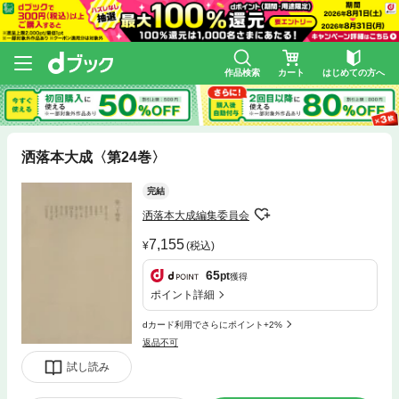
作品検索
カート
はじめての方へ
洒落本大成〈第24巻〉
完結
洒落本大成編集委員会
7,155
(税込)
65
pt
獲得
ポイント詳細
dカード利用でさらにポイント+2%
返品不可
試し読み