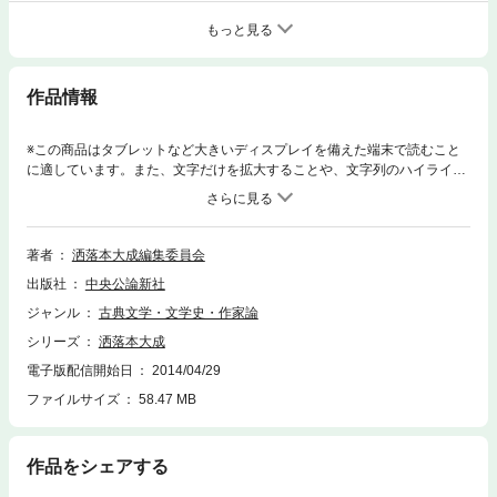
もっと見る
作品情報
※この商品はタブレットなど大きいディスプレイを備えた端末で読むこと
に適しています。また、文字だけを拡大することや、文字列のハイライ
ト、検索、辞書の参照、引用などの機能が使用できません。遊状文章大成
／裸百貫／退屈晒落／船頭深話／通言東至船／花街滑稽一文塊／通客一盃
記言／滑稽粋言●（あなかんむりの中、左に下に耒、右に禺）潜妻／誹諧
通言／遊女大学／南駅夜光珠／当世廓中掃除／辰巳船頭部屋
著者
洒落本大成編集委員会
出版社
中央公論新社
ジャンル
古典文学・文学史・作家論
シリーズ
洒落本大成
電子版配信開始日
2014/04/29
ファイルサイズ
58.47 MB
作品をシェアする