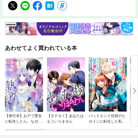
あわせてよく買われている本
【単行本】おデブ悪女
【タテヨミ】あなたは
バッドエンド目前のヒ
結界
に転生したら、なぜか
もういりません
ロインに転生した私、
ラスボス王子様に執着
今世では恋愛するつも
されています
りがチートな兄が離し