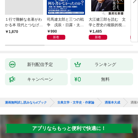
１行で難解な名著がわ
司馬遼太郎と三つの戦
大江健三郎を読む 文
出会
かる本 現代とつなげて
争 戊辰・日露・太平
学と歴史の複眼的視点
エッセンスをつかむ50
洋
から
990
1,485
1,
￥1,870
冊
新着
新着
新刊配信予定
ランキング
キャンペーン
無料
漫画無料試し読みならdブック
古典文学・文学史・作家論
洒落本大成
洒落
アプリならもっと便利で快適に！