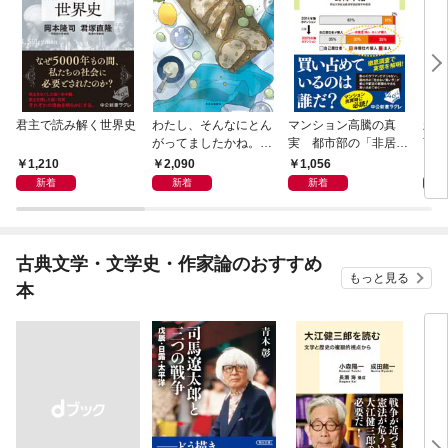
君主で読み解く世界史
わたし、そんなにとん
マンション高騰の真
新版
がってましたかね。
実 都市部の「非居住
育ち
獅子座、Ａ型、丙午は
化」が街を壊す
人生
1,210
2,090
1,056
1,
めぐる
新着
新着
新着
古典文学・文学史・作家論のおすすめ
もっと見る
本