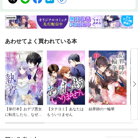
あわせてよく買われている本
【単行本】おデブ悪女
【タテヨミ】あなたは
結界師の一輪華
バッ
に転生したら、なぜか
もういりません
ロイ
ラスボス王子様に執着
今世
されています
りが
てく
OMI