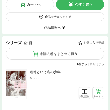
カートへ
今すぐ買う
作品をチェックする
作品情報へ
シリーズ
全1冊
お気に入り登録
未購入巻をまとめて買う
1巻から
|
最新刊から
道徳という名の少年
506
試し読み
カートへ