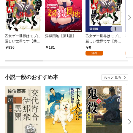
乙女ゲー世界はモブに
淫獄団地【第1話】
乙女ゲー世界はモブに
私、
厳しい世界です【共和
厳しい世界です【共和
をテ
国編】 ０１
国編】【分冊版】 1
パイ
0
0
836
181
を頑
無料
版】
小説一般のおすすめ本
もっと見る