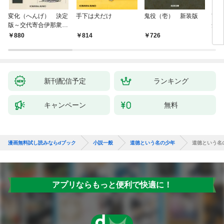
変化（へんげ） 決定
手下は犬だけ
鬼役（壱） 新装版
南町
版～交代寄合伊那衆異
舟の
聞（1）～
880
814
726
9
新刊配信予定
ランキング
キャンペーン
無料
漫画無料試し読みならdブック
小説一般
道徳という名の少年
道徳という名
アプリならもっと便利で快適に！