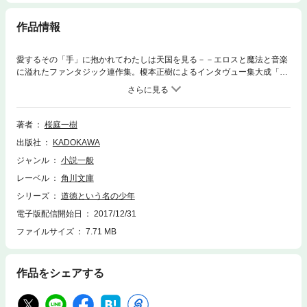
作品情報
愛するその「手」に抱かれてわたしは天国を見る－－エロスと魔法と音楽
に溢れたファンタジック連作集。榎本正樹によるインタヴュー集大成「桜
庭一樹クロニクル２００６－２０１２」も同時収録！！
著者
桜庭一樹
出版社
KADOKAWA
ジャンル
小説一般
レーベル
角川文庫
シリーズ
道徳という名の少年
電子版配信開始日
2017/12/31
ファイルサイズ
7.71 MB
作品をシェアする