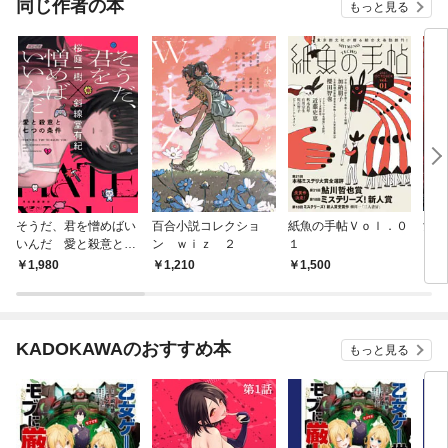
同じ作者の本
もっと見る
そうだ、君を憎めばい
百合小説コレクショ
紙魚の手帖Ｖｏｌ．０
女殺
いんだ 愛と殺意と七
ン ｗｉｚ ２
１
つの条件
1,980
1,210
1,500
8
KADOKAWAのおすすめ本
もっと見る