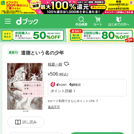
作品検索
カート
はじめての方へ
道徳という名の少年
最新刊
桜庭一樹
506
(税込)
4
pt
獲得
ポイント詳細
dカード利用でさらにポイント+2%
返品不可
試し読み