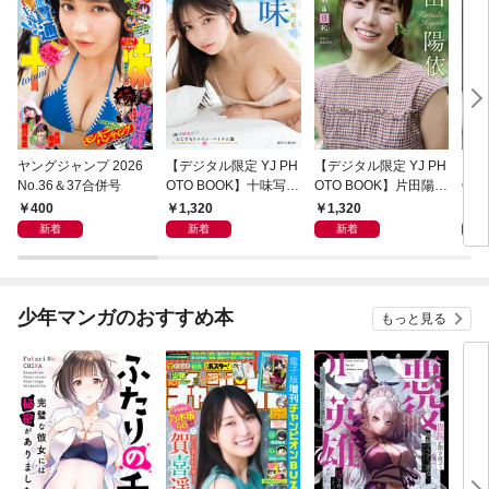
ヤングジャンプ 2026
【デジタル限定 YJ PH
【デジタル限定 YJ PH
【デ
No.36＆37合併号
OTO BOOK】十味写真
OTO BOOK】片田陽依
OT
集「続・『ぽみ』！？
写真集「羽色日和」
写真
400
1,320
1,320
1,
どこでもトレイン・ベ
リ」
新着
新着
新着
トナム篇」
少年マンガのおすすめ本
もっと見る