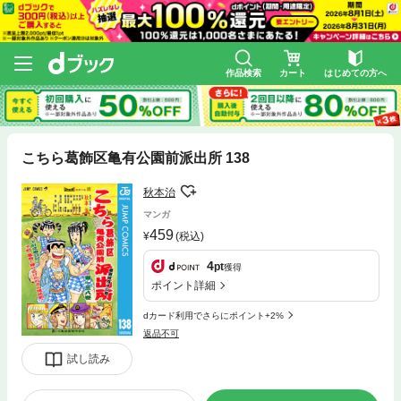
作品検索
カート
はじめての方へ
こちら葛飾区亀有公園前派出所 138
秋本治
マンガ
459
(税込)
4
pt
獲得
ポイント詳細
dカード利用でさらにポイント+2%
返品不可
試し読み