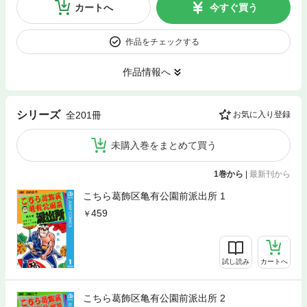
カートへ
今すぐ買う
作品をチェックする
作品情報へ
シリーズ
全201冊
お気に入り登録
未購入巻をまとめて買う
1巻から
|
最新刊から
こちら葛飾区亀有公園前派出所 1
459
試し読み
カートへ
こちら葛飾区亀有公園前派出所 2