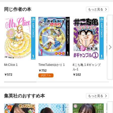
同じ作者の本
もっと見る
Mr.Clice 1
TimeTuberゆかり 1
#こち亀 1 #ギャンブ
こち
ル‐1
752
572
102
5
試読フル
集英社のおすすめ本
もっと見る