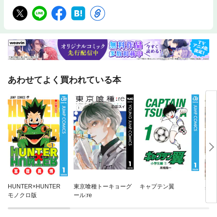
あわせてよく買われている本
HUNTER×HUNTER
東京喰種トーキョーグ
キャプテン翼
異世
モノクロ版
ール:re