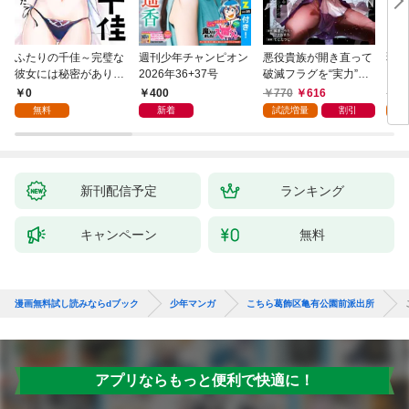
ふたりの千佳～完璧な
週刊少年チャンピオン
悪役貴族が開き直って
弱虫
彼女には秘密がありま
2026年36+37号
破滅フラグを“実力”で
IKE
した(1)
叩き折っていたら、い
0
400
770
616
6
つの間にかヒロイン達
無料
新着
試読増量
割引
試
から英雄視されるよう
になった件（コミッ
ク） 1巻
新刊配信予定
ランキング
キャンペーン
無料
漫画無料試し読みならdブック
少年マンガ
こちら葛飾区亀有公園前派出所
アプリならもっと便利で快適に！