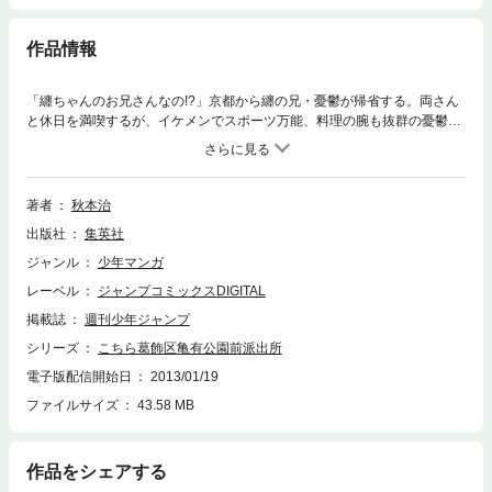
作品情報
「纏ちゃんのお兄さんなの!?」京都から纏の兄・憂鬱が帰省する。両さん
と休日を満喫するが、イケメンでスポーツ万能、料理の腕も抜群の憂鬱
は、婦警たちの人気者に。対抗心を煽られた両さんは…。「憂鬱帰京すの
巻」他８編を収録。
著者
秋本治
出版社
集英社
ジャンル
少年マンガ
レーベル
ジャンプコミックスDIGITAL
掲載誌
週刊少年ジャンプ
シリーズ
こちら葛飾区亀有公園前派出所
電子版配信開始日
2013/01/19
ファイルサイズ
43.58 MB
作品をシェアする