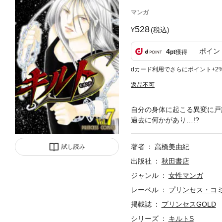
マンガ
528
(税込)
ポイン
4
pt
獲得
dカード利用でさらにポイント+2
返品不可
自分の身体に起こる異変に戸
過去に何かがあり…!?
著者
高橋美由紀
試し読み
出版社
秋田書店
ジャンル
女性マンガ
レーベル
プリンセス・コ
掲載誌
プリンセスGOLD
シリーズ
キルトS