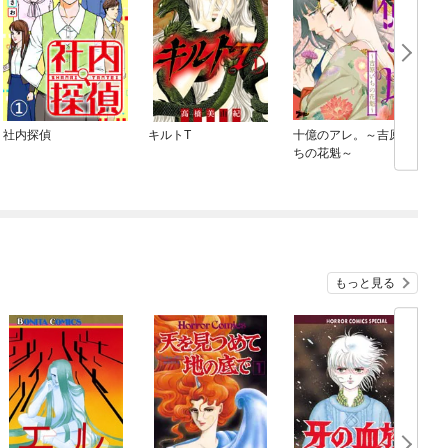
社内探偵
キルトT
十億のアレ。～吉原い
ちの花魁～
もっと見る