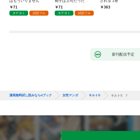
はもういりません
相手は上司だった
される 1巻
71
71
363
タテヨミ
試読フル
タテヨミ
試読フル
新刊配信予定
漫画無料試し読みならdブック
女性マンガ
キルトS
キルトS 7