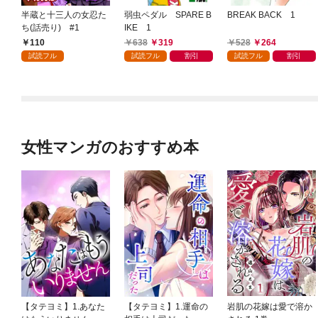
半蔵と十三人の女忍た
弱虫ペダル SPARE B
BREAK BACK 1
ち(話売り) #1
IKE 1
110
638
319
528
264
試読フル
試読フル
割引
試読フル
割引
女性マンガのおすすめ本
【タテヨミ】1.あなた
【タテヨミ】1.運命の
岩肌の花嫁は愛で溶か