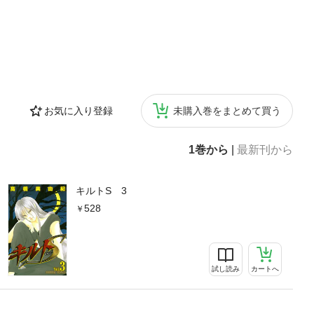
お気に入り登録
未購入巻をまとめて買う
1巻から
|
最新刊から
キルトS 3
528
試し読み
カートへ