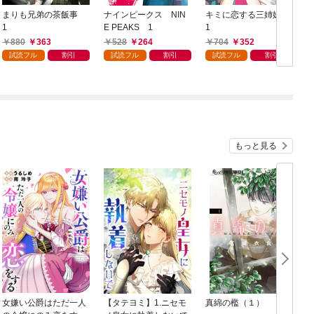
まりも兄弟の茶飯事
ナインピークス NIN
キミに恋する三姉妹
1
E PEAKS 1
1
880
363
528
264
704
352
試読フル
割引
試読フル
割引
試読フル
割引
もっと見る
女嫌い公爵はただ一人
【タテヨミ】1.ニセモ
真綿の檻（１）