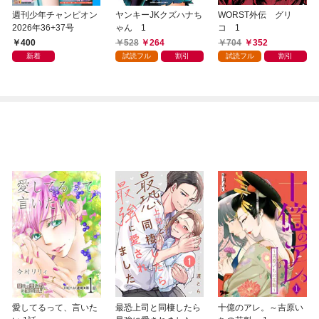
週刊少年チャンピオン
ヤンキーJKクズハナち
WORST外伝 グリ
2026年36+37号
ゃん 1
コ 1
400
528
264
704
352
新着
試読フル
割引
試読フル
割引
愛してるって、言いた
最恐上司と同棲したら
十億のアレ。～吉原い