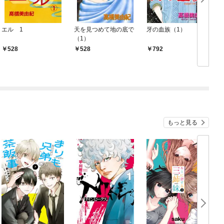
エル 1
天を見つめて地の底で
牙の血族（1）
（1）
528
528
792
もっと見る