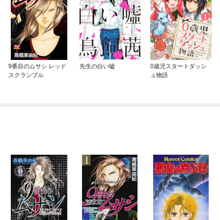
9番目のムサシ レッド
先生の白い嘘
0歳児スタートダッシ
スクランブル
ュ物語