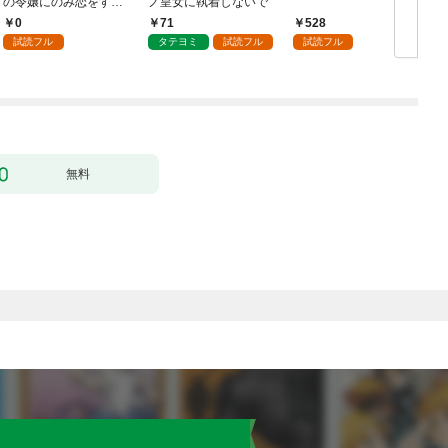
の令嬢にのみ恋をする
ノ皇女に執着しないで
む
（分冊版）第１話
0
71
528
試読フル
タテヨミ
試読フル
試読フル
無料