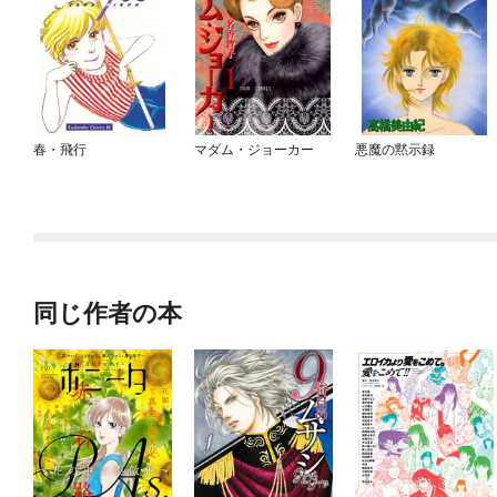
春・飛行
マダム・ジョーカー
悪魔の黙示録
同じ作者の本