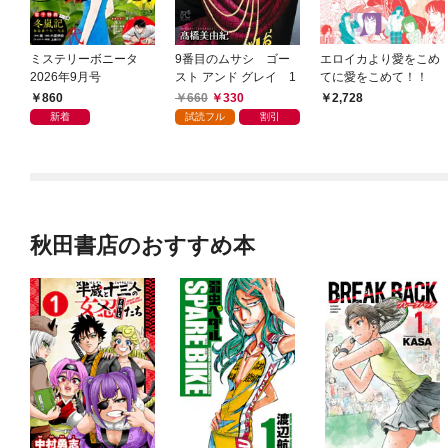
ミステリーボニータ
9番目のムサシ ゴー
エロイカより愛をこめ
2026年9月号
スト アンド グレイ 1
てに愛をこめて！！
860
660
330
2,728
新着
試読フル
割引
秋田書店のおすすめ本