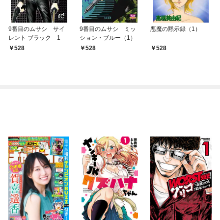
9番目のムサシ サイ
9番目のムサシ ミッ
悪魔の黙示録（1）
レント ブラック 1
ション・ブルー（1）
528
528
528