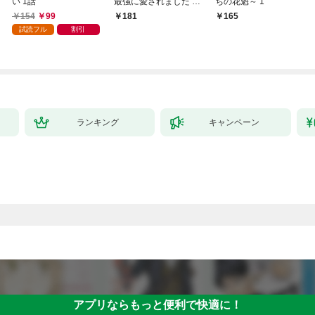
い 1話
最強に愛されました 1
ちの花魁～ 1
巻
154
99
181
165
試読フル
割引
ランキング
キャンペーン
アプリならもっと便利で快適に！