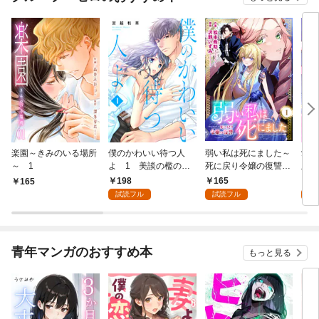
楽園～きみのいる場所
僕のかわいい待つ人
弱い私は死にました～
愛し
～ 1
よ 1 美談の檻のな
死に戻り令嬢の復讐
版】
か
～ 1
198
165
4
165
試読フル
試読フル
試
青年マンガのおすすめ本
もっと見る