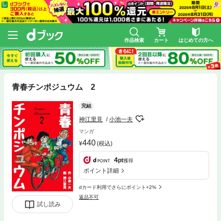
作品検索
カート
はじめての方へ
青春チンポジュウム 2
完結
神江里見
小池一夫
マンガ
440
(税込)
4
pt
獲得
ポイント詳細
dカード利用でさらにポイント+2%
返品不可
試し読み