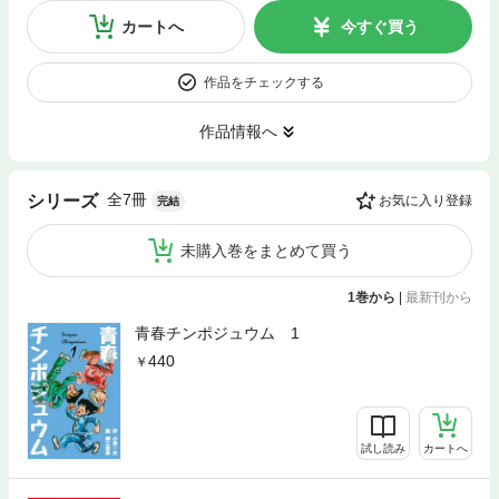
カートへ
今すぐ買う
作品をチェックする
作品情報へ
全7冊
シリーズ
お気に入り登録
完結
未購入巻をまとめて買う
1巻から
|
最新刊から
青春チンポジュウム 1
440
試し読み
カートへ