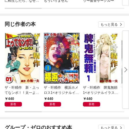
に転生したら、なぜか
もういりません
リ〜復讐サークル〜
ロイ
ラスボス王子様に執着
今世
されています
りが
てく
OMI
同じ作者の本
もっと見る
ザ・叶精作 新・上っ
ザ・叶精作 横浜ホメ
ザ・叶精作 牌鬼無頼
ザ・
てなンボ！！太一よ泣
ロス1<オリジナルイラ
1<オリジナルイラスト
くま
くな1<特装版>
スト入り特装版>
入り特装版>
ラス
440
440
440
4
新着
新着
新着
グループ・ゼロのおすすめ本
もっと見る