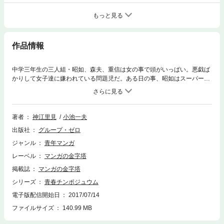
もっと見る
作品情報
中学三年生の三人組・昭如、森夫、重信は女の事で頭がいっぱい。悪戯ば
かりして女子達に嫌われている問題児だ。ある日の事、昭如はスーパー
で、見ず知らずの大人の女性に一目惚れした。偶然チラ見えしたスカート
の奥が彼を興奮させた。悶々とする彼は、卵に愛のメッセージを書いて女
性に渡す、という作戦を思い付き…。──エネルギーを持て余したヤリた
い盛りの少年達を描く青春ギャグ！
著者
神江里見
小池一夫
出版社
グループ・ゼロ
ジャンル
青年マンガ
レーベル
マンガの金字塔
掲載誌
マンガの金字塔
シリーズ
青春チンポジュウム
電子版配信開始日
2017/07/14
ファイルサイズ
140.99 MB