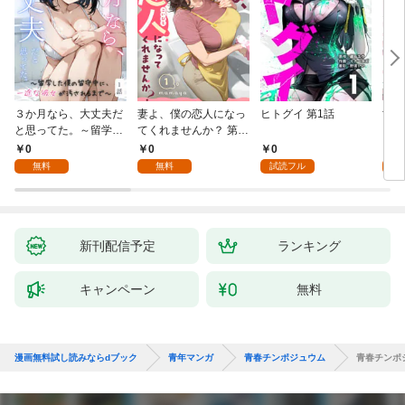
３か月なら、大丈夫だ
妻よ、僕の恋人になっ
ヒトグイ 第1話
世界
と思ってた。～留学し
てくれませんか？ 第1
レベ
た僕の留守中に、一途
話
0
0
0
0
な彼女が汚されるまで
無料
無料
試読フル
～ 1話
新刊配信予定
ランキング
キャンペーン
無料
漫画無料試し読みならdブック
青年マンガ
青春チンポジュウム
青春チンポ