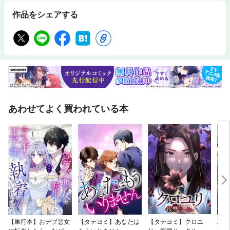
作品をシェアする
あわせてよく買われている本
【単行本】おデブ悪女
【タテヨミ】あなたは
【タテヨミ】クロユ
バッ