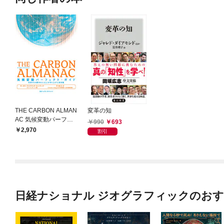
THE CARBON ALMAN
変革の知
AC 気候変動パーフェ
990
693
クト・ガイド
2,970
割引
日経ナショナル ジオグラフィックのお