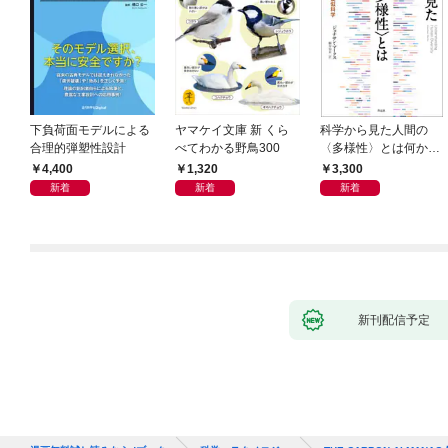
下負荷面モデルによる
ヤマケイ文庫 新 くら
科学から見た人間の
合理的弾塑性設計
べてわかる野鳥300
〈多様性〉とは何か―
―遺伝科学と疑似科学
4,400
1,320
3,300
新着
新着
新着
新刊配信予定