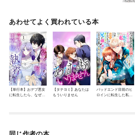
あわせてよく買われている本
【単行本】おデブ悪女
【タテヨミ】あなたは
バッドエンド目前のヒ
に転生したら、なぜか
もういりません
ロインに転生した私、
ラスボス王子様に執着
今世では恋愛するつも
されています
りがチートな兄が離し
てくれません！？@C
OMIC
同じ作者の本