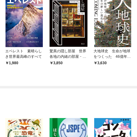
エベレスト 素晴らし
驚異の隠し部屋 世界
大地球史 生命が地球
き世界最高峰のすべて
各地の内緒の部屋・秘
をつくった 46億年の
密の抜け道・迷宮・秘
新しい進化史
1,980
3,850
3,630
宝