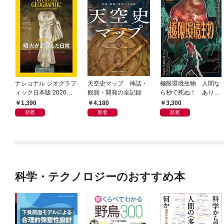
ナショナル ジオグラフ
天空史マップ 神話・
極限環境生物 人間な
ィック日本版 2026年8
観測・開発の全記録
ら秒で死ぬ！ ありえ
月号 [雑誌]
ない場所でがんばる生
1,390
4,180
3,300
きものたち
新着
新着
新着
科学・テクノロジーのおすすめ本