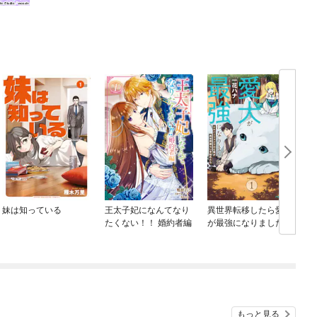
妹は知っている
王太子妃になんてなり
異世界転移したら愛犬
たくない！！ 婚約者編
が最強になりました ～
シルバーフェンリルと
俺が異世界暮らしを始
めたら～ THE COMIC
もっと見る