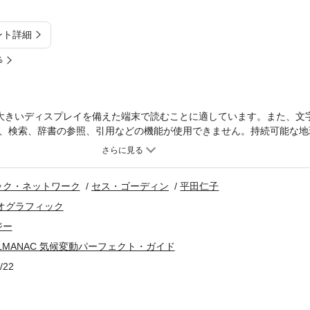
ント詳細
%
大きいディスプレイを備えた端末で読むことに適しています。また、文
、検索、辞書の参照、引用などの機能が使用できません。持続可能な地
は、すべての人にとって「自分ごと」なのだ。本書は、世界40カ国、30
な経営思想家でベストセラー作家のセス・ゴーディンが編者として携わ
企業や政治思想の影響を受けない純然たるファクト（事実）が、イラス
ック・ネットワーク
セス・ゴーディン
平田仁子
る。日本語版の監修は、2021年ゴールドマン環境賞受賞の平田仁子（Clima
プラスチックや牛肉といった身近なものから、大型輸送船、民間宇宙旅行
オグラフィック
べての営みは、気候変動に影響を与えている。手遅れになる前に、持続
ジー
個人／社会／企業／政治に関わるすべての人に向けた、気候変動問題に
N ALMANAC 気候変動パーフェクト・ガイド
イド。気候変動のあらゆる疑問に答えるファクトを完全網羅・気になる
すい・グラフ・図解を多数収録 ・詳細な索引つき＊カーボン・アルマ
/22
）ですべての情報ソースを公開！