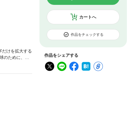
カートへ
作品をチェックする
字だけを拡大する
作品をシェアする
球のために、ま
0人以上の研究
った、気候変動
トやグラフを多
te Integr
といったスケール
可能（サステナ
立ち向かうため
トピックから読
ナック・ネット