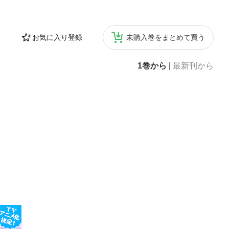
お気に入り登録
未購入巻をまとめて買う
1巻から
|
最新刊から