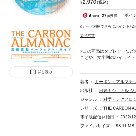
2,970
(税込)
ポイ
27
pt
獲得
dカード利用でさらにポイント+2
返品不可
※この商品はタブレットなど
ことや、文字列のハイライト
ずは事実を知ろう。気候変動
者や市民がまとめ上げ、著名
試し読み
についての資料集だ。特定の
著者
カーボン・アルマナ
用し、わかりやすく網羅されてい
ate代表理事）が務めた。
出版社
日経ナショナル ジ
の大きいものまで、人間のす
ジャンル
科学・テクノロ
ブル）な地球を取り戻そう。
シリーズ
THE CARBO
の、待望のコンプリート・ガ
める ・コラム形式で読みや
電子版配信開始日
2022/12
ワークのWebサイト（英文
ファイルサイズ
93.11 MB