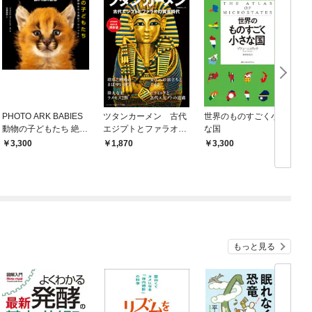
PHOTO ARK BABIES
ツタンカーメン 古代
世界のものすごく小さ
動物の子どもたち 絶滅
エジプトとファラオの
な国
から動物を守る撮影プ
黄金時代
3,300
1,870
3,300
ロジェクト
もっと見る