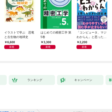
イラストで学ぶ 恐竜
はじめての精密工学 第
「コンピュータ、マジ
と古生物の地球史
5巻
わからん」と思ったと
きに読む本
6,600
3,300
2,200
新着
新着
新着
ランキング
キャンペーン