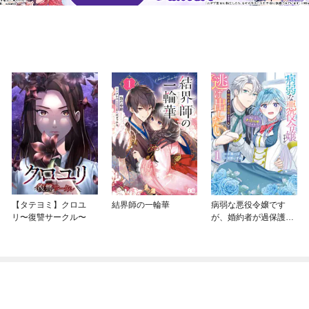
【タテヨミ】クロユ
結界師の一輪華
病弱な悪役令嬢です
リ〜復讐サークル〜
が、婚約者が過保護す
ぎて逃げ出したい(私た
ち犬猿の仲でしたよ
ね！？)