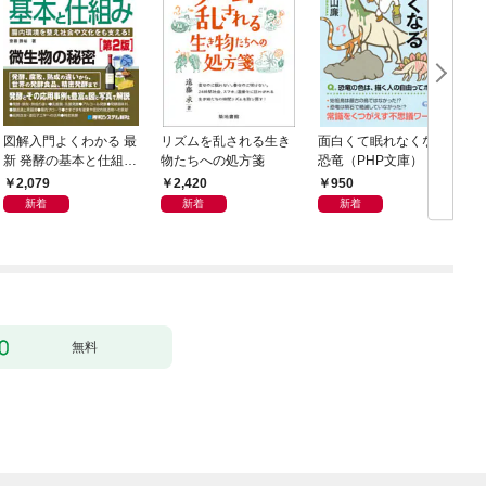
図解入門よくわかる 最
リズムを乱される生き
面白くて眠れなくなる
新 発酵の基本と仕組み
物たちへの処方箋
恐竜（PHP文庫）
［第2版］
2,079
2,420
950
新着
新着
新着
無料