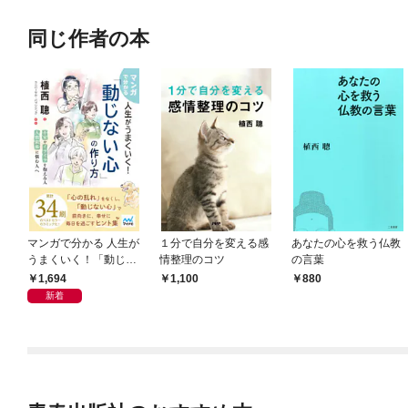
同じ作者の本
マンガで分かる 人生が
１分で自分を変える感
あなたの心を救う仏教
うまくいく！「動じな
情整理のコツ
の言葉
い心」の作り方
1,694
1,100
880
新着