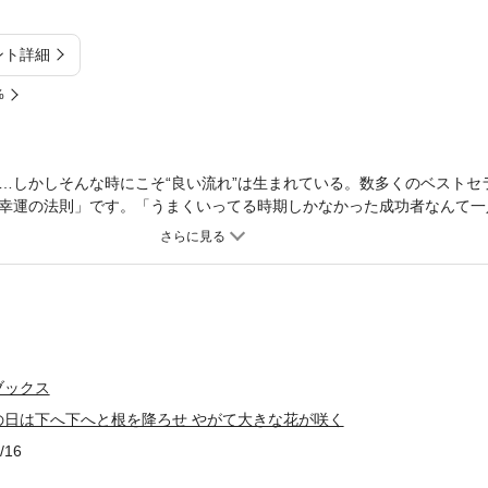
ント詳細
%
…しかしそんな時にこそ“良い流れ”は生まれている。数多くのベストセ
幸運の法則」です。「うまくいってる時期しかなかった成功者なんて一
していないかチェックする」／「チャンスはピンチの顔で近づいてくる
急所を知っておく」／「良い流れを長続きさせる習慣」……読んだ直後
ブックス
の日は下へ下へと根を降ろせ やがて大きな花が咲く
/16