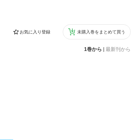
お気に入り登録
未購入巻をまとめて買う
1巻から
|
最新刊から