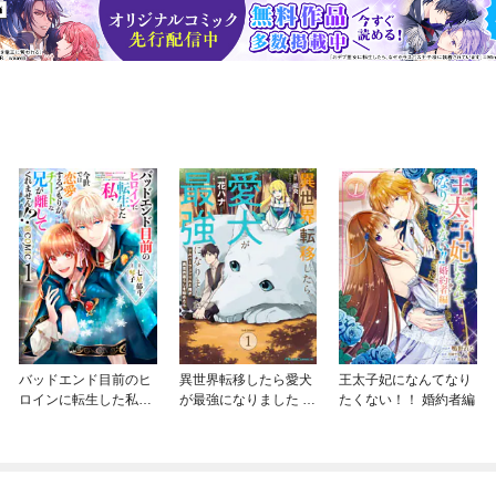
バッドエンド目前のヒ
異世界転移したら愛犬
王太子妃になんてなり
ロインに転生した私、
が最強になりました ～
たくない！！ 婚約者編
今世では恋愛するつも
シルバーフェンリルと
りがチートな兄が離し
俺が異世界暮らしを始
てくれません！？@C
めたら～ THE COMIC
OMIC