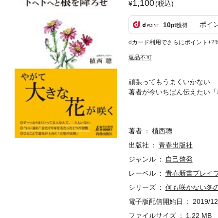
1,100
(税込)
ポイ
10
pt
獲得
dカード利用でさらにポイント+2
返品不可
頑張ってもうまくいかない…
著者が今いちばん伝えたい「
「無理なハードルを自分に課
ッカケをつかむ人づきあいの
り始める本！
著者
植西聰
出版社
青春出版社
ジャンル
自己啓発
レーベル
青春新書プレイ
シリーズ
何も咲かない冬
電子版配信開始日
2019/12
ファイルサイズ
1.22 MB