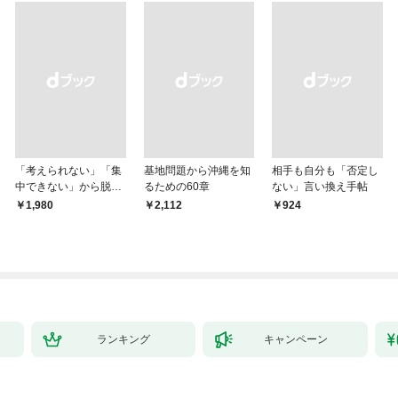
「考えられない」「集
基地問題から沖縄を知
相手も自分も「否定し
中できない」から脱
るための60章
ない」言い換え手帖
却！ AI時代の読む技
￥1,980
￥2,112
￥924
術大全
ランキング
キャンペーン