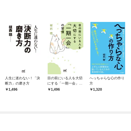
人生に迷わない！「決
目の前にいる人を大切
へっちゃらな心の作り
断力」の磨き方
にする「一期一会」の
方
習慣
1,496
1,496
1,320