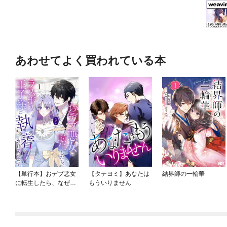
あわせてよく買われている本
【単行本】おデブ悪女
【タテヨミ】あなたは
結界師の一輪華
に転生したら、なぜか
もういりません
ラスボス王子様に執着
されています