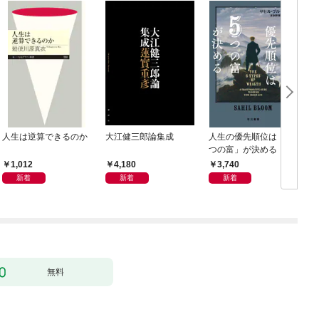
人生は逆算できるのか
大江健三郎論集成
人生の優先順位は「５
つの富」が決める
1,012
4,180
3,740
新着
新着
新着
無料