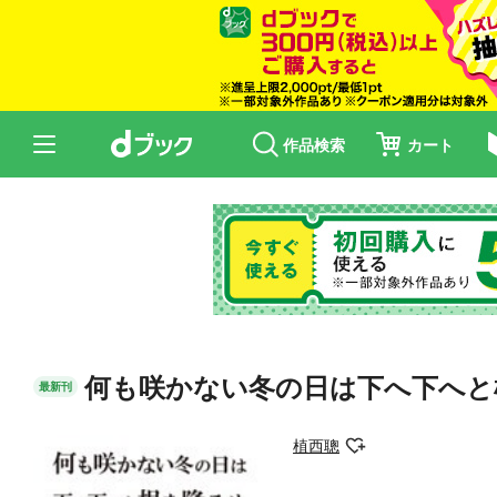
作品検索
カート
何も咲かない冬の日は下へ下へと
最新刊
植西聰