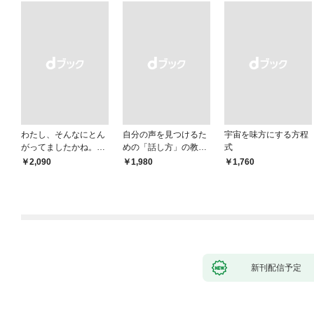
わたし、そんなにとん
自分の声を見つけるた
宇宙を味方にする方程
がってましたかね。
めの「話し方」の教
式
獅子座、Ａ型、丙午は
室 Ｏｒａｃｙ（オラ
￥2,090
￥1,980
￥1,760
めぐる
シー）
新刊配信予定