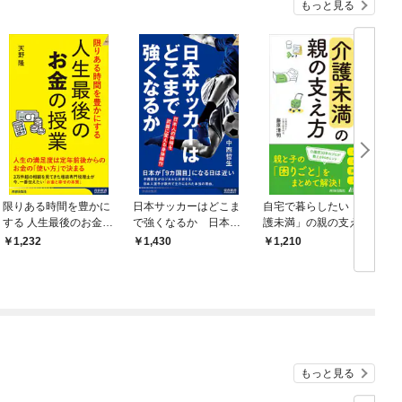
もっと見る
限りある時間を豊かに
日本サッカーはどこま
自宅で暮らしたい「介
する 人生最後のお金の
で強くなるか 日本人
護未満」の親の支え方
授業
の体格を武器に変える
1,232
1,430
1,210
身体操作
もっと見る