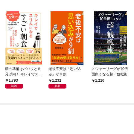
朝の準備はパパッと５
老後不安は「思い込
メジャーリーグが10倍
分以内！ キレイでスリ
み」が９割
面白くなる超・観戦術
ムになる すごい朝食
1,793
1,232
1,210
新着
新着