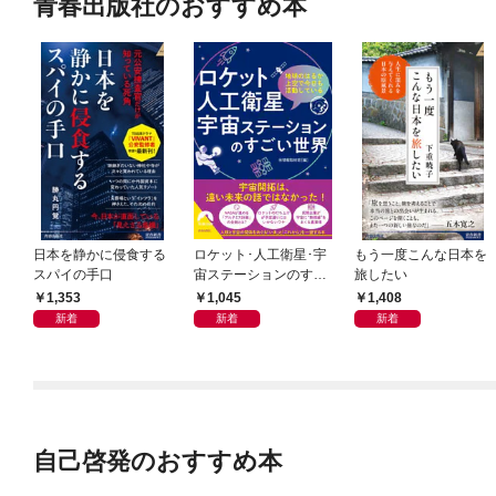
青春出版社のおすすめ本
日本を静かに侵食する
ロケット･人工衛星･宇
もう一度こんな日本を
スパイの手口
宙ステーションのすご
旅したい
い世界
1,353
1,045
1,408
新着
新着
新着
自己啓発のおすすめ本