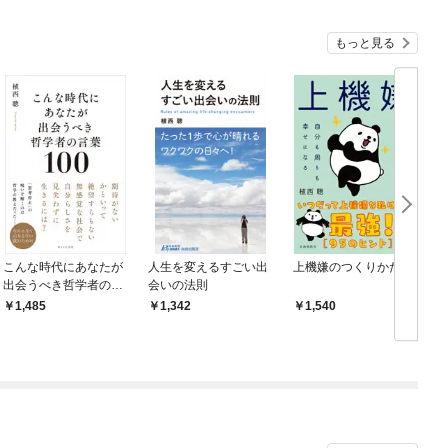
もっと見る
こんな時代にあなたが
人生を変えるすごい出
上機嫌のつくりかた
出会うべき哲学者の言
会いの法則
葉100
1,485
1,342
1,540