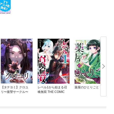
【タテヨミ】クロユ
レベル1から始まる召
薬屋のひとりごと
リ〜復讐サークル〜
喚無双 THE COMIC