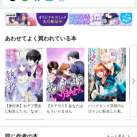
あわせてよく買われている本
【単行本】おデブ悪女
【タテヨミ】あなたは
バッドエンド目前のヒ
【タ
に転生したら、なぜか
もういりません
ロインに転生した私、
リ〜
ラスボス王子様に執着
今世では恋愛するつも
されています
りがチートな兄が離し
てくれません！？@C
OMIC
同じ作者の本
もっと見る