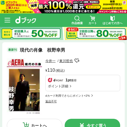
作品検索
カート
はじめての方へ
現代の肖像 枝野幸男
最新刊
今井一
東川哲也
110
(税込)
1
pt
獲得
ポイント詳細
dカード利用でさらにポイント+2%
返品不可
カートへ
今すぐ買う