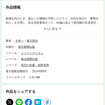
作品情報
政権交代のとき、誰がこの展開を予想しただろう。注目を浴びた「事業仕
分け」を主導し、民主党幹事長をへて、46歳の若さで菅内閣の官房長官へ
と要職を歴任。そのさなかに東日本大震災と原発事故が起こり、内閣支持
率は急落する。市民政治家から政権中枢に上り詰めた男が、党も政権も音
をたてて崩れていく渦中で、本音を語った。
著者
今井一
東川哲也
出版社
朝日新聞出版
ジャンル
ノンフィクション
レーベル
朝日新聞出版
シリーズ
現代の肖像 枝野幸男
電子版配信開始日
2014/08/05
ファイルサイズ
1.01 MB
作品をシェアする