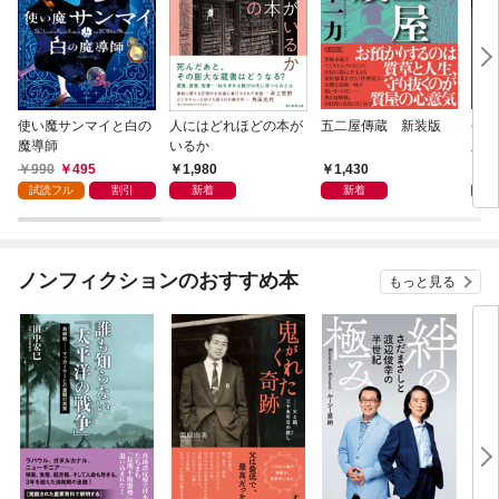
使い魔サンマイと白の
人にはどれほどの本が
五二屋傳蔵 新装版
平成
魔導師
いるか
版
990
495
1,980
1,430
1,
試読フル
割引
新着
新着
ノンフィクションのおすすめ本
もっと見る