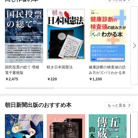
国民投票の総て 増補
軽き日本国憲法
健康診断の検査値の読
現代
電子書籍版
み方がズバリわかる本
2,475
220
1,100
1
朝日新聞出版のおすすめ本
もっと見る