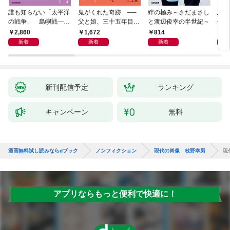
誰も知らない「太平洋
鬼がくれた奇跡 ──
絆の極み～さだまさし
悲劇
の戦争」 島嶼戦――
父と娘、三十五年目の
と渡辺俊幸の半世紀～
子 
マッカーサーとの激闘
赦し
読み
2,860
1,672
814
1,
の真実
新着
新着
新着
新刊配信予定
ランキング
キャンペーン
無料
漫画無料試し読みならdブック
ノンフィクション
現代の肖像 枝野幸男
現
アプリならもっと便利で快適に！