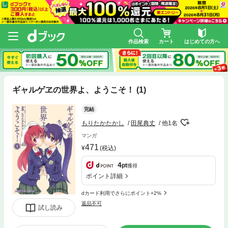
作品検索
カート
はじめての方へ
ギャルゲヱの世界よ、ようこそ！ (1)
完結
もりたかたかし
田尾典丈
他1名
マンガ
471
(税込)
4
pt
獲得
ポイント詳細
dカード利用でさらにポイント+2%
返品不可
試し読み