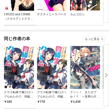
CROSS and CRIME
デスティニーラバーズ
カムゴロシ
ラス
（クロスアンドクライ
ム）
同じ作者の本
もっと見る
クラス転移で俺だけハ
クラス転移で俺だけハ
クソッ！ またモブ
二周
ブられたので、同級生
ブられたので、同級生
か！？ ～世界の片隅
ライ
ハーレム作ることにし
ハーレム作ることにし
のモブから負けヒロイ
勇者
165
770
1,430
1,
た（コミック） 分冊版
た（コミック） 1
ンのキミへ～
度は