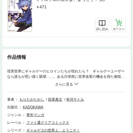
471
試し読み
カートへ
作品情報
現実世界にギャルゲーのヒロインたちが現れたら？ ギャルゲーユーザー
なら誰もが思い描く願望……。ある日突然に世界改変の機会を得た都筑武
紀はその願望を具現化した。そう、恋愛アドベンチャーゲーム『エターナ
ル イノセンス』の現実化だ！ 学園のアイドル、隣に住む幼馴染み、同居
している義理の姉妹に謎の転校生。自分を主人公にして夢のハーレム生活
が始まる！！――と思いきや！？
著者
もりたかたかし
田尾典丈
有河サトル
出版社
KADOKAWA
ジャンル
青年マンガ
レーベル
ファミ通クリアコミックス
シリーズ
ギャルゲヱの世界よ、ようこそ！