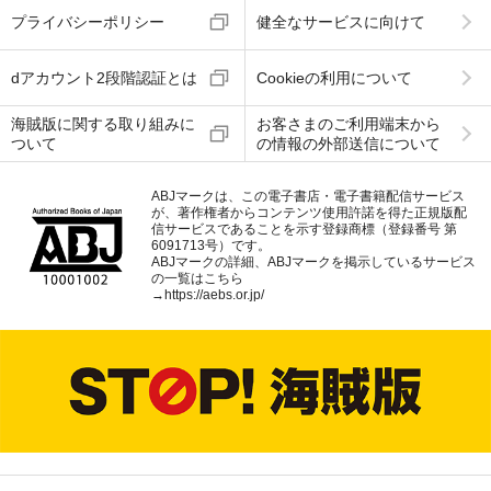
プライバシーポリシー
健全なサービスに向けて
dアカウント2段階認証とは
Cookieの利用について
海賊版に関する取り組みに
お客さまのご利用端末から
ついて
の情報の外部送信について
ABJマークは、この電子書店・電子書籍配信サービス
が、著作権者からコンテンツ使用許諾を得た正規版配
信サービスであることを示す登録商標（登録番号 第
6091713号）です。
ABJマークの詳細、ABJマークを掲示しているサービス
の一覧はこちら
→
https://aebs.or.jp/