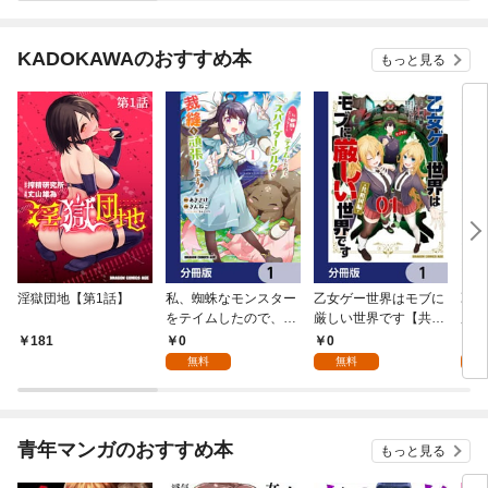
1
で余
KADOKAWAのおすすめ本
もっと見る
淫獄団地【第1話】
私、蜘蛛なモンスター
乙女ゲー世界はモブに
乙女
をテイムしたので、ス
厳しい世界です【共和
厳し
パイダーシルクで裁縫
国編】【分冊版】 1
国
0
0
8
181
を頑張ります！【分冊
無料
無料
試
版】 1
青年マンガのおすすめ本
もっと見る