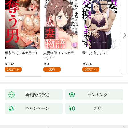
奪う男（フルカラー）
人妻物語（フルカラ
妻、交換します１
ごめ
1
ー）01
ない
132
0
214
1
試読フル
無料
試読フル
試
新刊配信予定
ランキング
キャンペーン
無料