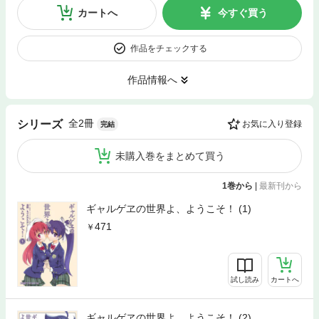
カートへ
今すぐ買う
作品をチェックする
作品情報へ
全2冊
シリーズ
お気に入り登録
完結
未購入巻をまとめて買う
1巻から
|
最新刊から
ギャルゲヱの世界よ、ようこそ！ (1)
471
試し読み
カートへ
ギャルゲヱの世界よ、ようこそ！ (2)