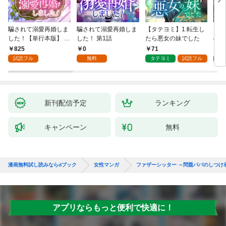
騙されて溺愛再婚しま
騙されて溺愛再婚しま
【タテヨミ】1.転生し
【タ
した！【単行本版】 1
した！ 第1話
たら悪女の妹でした
の私
巻
825
0
71
7
試読フル
無料
タテヨミ
試読フル
タ
新刊配信予定
ランキング
キャンペーン
無料
漫画無料試し読みならdブック
女性マンガ
ファザーシッター ～問題パパのしつけ
アプリならもっと便利で快適に！