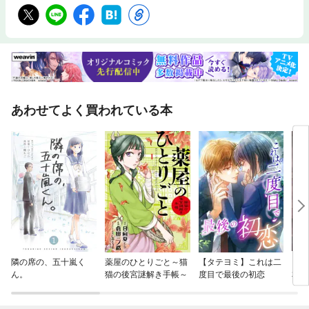
あわせてよく買われている本
隣の席の、五十嵐く
薬屋のひとりごと～猫
【タテヨミ】これは二
クズ
ん。
猫の後宮謎解き手帳～
度目で最後の初恋
本版