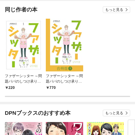
同じ作者の本
もっと見る
ファザーシッター ～問
ファザーシッター ～問
題パパのしつけ承りま
題パパのしつけ承りま
す～（1）
す～【合冊版】（1）
220
770
DPNブックスのおすすめ本
もっと見る