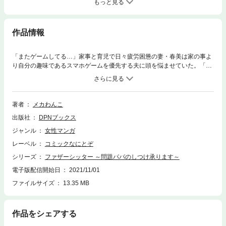
もっと見る
作品情報
「またゲームしてる…」家事と育児で日々疲労困憊の妻・春美は家の事よ
り自分の趣味であるスマホゲームを優先する夫に頭を悩ませていた。「え
ー？風邪？俺仕事あるから移さないでね」ーーある日、春美は連日の疲れ
から体調を崩してしまうが、夫は心配する様子もなく朝からスマホゲーム
三昧。夫の娘への愛情は確かにあるが、ほとんどの事を妻に丸投げで精神
的に追い込まれていく春美……。そんな時、友人からの勧めで子供の事だ
著者
メカわんこ
けでなく家全体の問題を解決してくれると言う『伝説のベビーシッター』
出版社
DPNブックス
の存在を知り、勢いで依頼をする事に。世の母親が抱える問題をたちまち
解決してくれると噂のベビーシッターに期待を抱く春美だったが、当日家
ジャンル
女性マンガ
に訪れたのは、イメージとはかけ離れた男性シッターで……！？
レーベル
コミックなにとぞ
シリーズ
ファザーシッター ～問題パパのしつけ承ります～
電子版配信開始日
2021/11/01
ファイルサイズ
13.35 MB
作品をシェアする