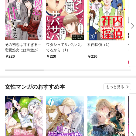
その初恋は甘すぎる～
ワタシってサバサバし
社内探偵（1）
使い
恋愛処女には刺激が強
てるから（1）
伝説
い～（1）
件【
8
220
220
220
女性マンガのおすすめ本
もっと見る