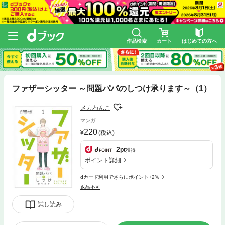
作品検索
カート
はじめての方へ
ファザーシッター ～問題パパのしつけ承ります～（1）
メカわんこ
マンガ
220
(税込)
2
pt
獲得
ポイント詳細
dカード利用でさらにポイント+2%
返品不可
試し読み