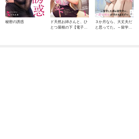
秘密の誘惑
ド天然お姉さんと、ひ
３か月なら、大丈夫だ
とつ屋根の下【電子単
と思ってた。～留学し
行本版】
た僕の留守中に、一途
な彼女が汚されるまで
～