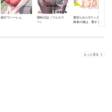
銀行でハーレム
開栓日誌（フルカラ
裏切られたSランク冒
ー）
険者の俺は、愛する奴
隷の彼女らと共に奴隷
だけのハーレムギルド
を作る
もっと見る