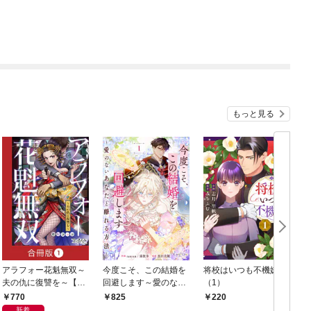
もっと見る
アラフォー花魁無双～
今度こそ、この結婚を
将校はいつも不機嫌
夫の仇に復讐を～【合
回避します～愛のない
（1）
冊版】（1）
あなたと離れる方法～
770
825
220
【合冊版】（1）
新着