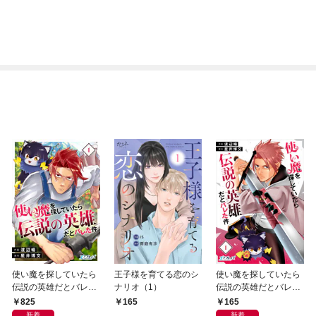
使い魔を探していたら
王子様を育てる恋のシ
使い魔を探していたら
伝説の英雄だとバレた
ナリオ（1）
伝説の英雄だとバレた
件【合冊版】（1）
件（1）
825
165
165
新着
新着