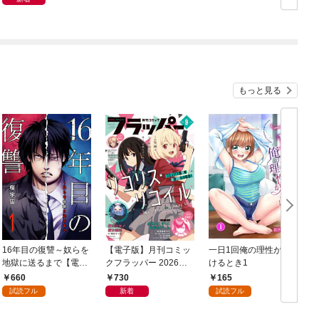
もっと見る
16年目の復讐～奴らを
【電子版】月刊コミッ
一日1回俺の理性が負
地獄に送るまで【電子
クフラッパー 2026年9
けるとき1
か
単行本版】１
月号
660
730
165
試読フル
新着
試読フル