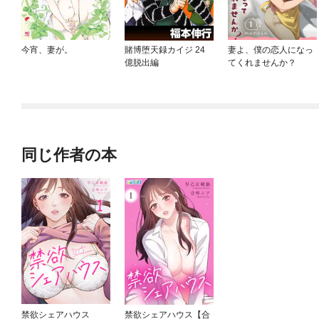
今宵、妻が。
賭博堕天録カイジ 24
妻よ、僕の恋人になっ
億脱出編
てくれませんか？
同じ作者の本
禁欲シェアハウス
禁欲シェアハウス【合