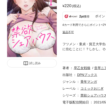
220
(税込)
ポイン
2
pt
獲得
dカード利用でさらにポイント+2
返品不可
フツメン・童貞・貧乏大学生
に住むことに！？しかし、そ
女たちの姿に翻弄される和也
とができるのか――
試し読み
著者
早乙女戦狼
音琴ニ
出版社
DPNブックス
ジャンル
青年マンガ
レーベル
コミックおじぎ
シリーズ
禁欲シェアハウ
電子版配信開始日
2021/05