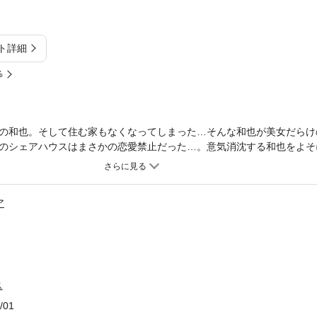
ト詳細
%
の和也。そして住む家もなくなってしまった…そんな和也が美女だらけ
のシェアハウスはまさかの恋愛禁止だった…。意気消沈する和也をよそ
。そして、ある美女の”秘密”を知ってしまい！？果たして和也は美女た
ア
ス
/01