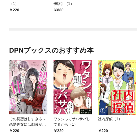
（1）
冊版】（1）
220
880
DPNブックスのおすすめ本
その初恋は甘すぎる～
ワタシってサバサバし
社内探偵（1）
恋愛処女には刺激が強
てるから（1）
い～（1）
220
220
220