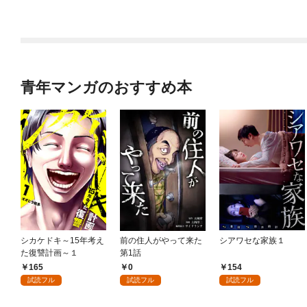
青年マンガのおすすめ本
シカケドキ～15年考え
前の住人がやって来た
シアワセな家族１
た復讐計画～１
第1話
165
0
154
試読フル
試読フル
試読フル