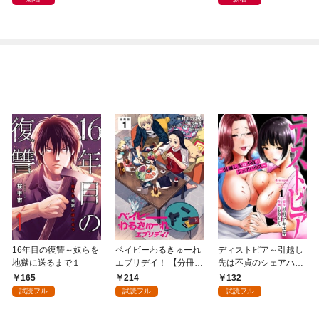
16年目の復讐～奴らを
ベイビーわるきゅーれ
ディストピア～引越し
地獄に送るまで１
エブリデイ！ 【分冊
先は不貞のシェアハウ
版】 1
ス～１
165
214
132
試読フル
試読フル
試読フル