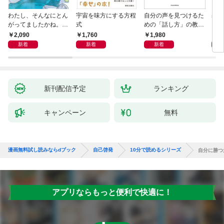
わたし、そんなにとん
宇宙を味方にする方程
自分の声を見つけるた
基地
がってましたかね。
式
めの「話し方」の教
るた
獅子座、Ａ型、丙午は
室 Ｏｒａｃｙ（オラ
2,090
1,760
1,980
2,
めぐる
シー）
新着
新着
新着
新刊配信予定
ランキング
キャンペーン
無料
漫画無料試し読みならdブック
自己啓発
10分で読めるシリーズ
自分に勝つ
アプリならもっと便利で快適に！