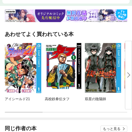
あわせてよく買われている本
アイシールド21
高校鉄拳伝タフ
双星の陰陽師
ゴー
同じ作者の本
もっと見る