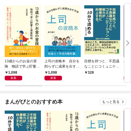
13歳からのお金の冒
上司の攻略本 自分を
目標を持つと、不思議
Al 
険 物語で学ぶ貯蓄と
削らずに成果を出す方
なことにコミュニケー
メロ
資産形成
法
ション能力が爆発的に
1,098
1,098
1,
328
向上する。
新着
新着
まんがびとのおすすめ本
もっと見る