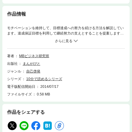
作品情報
モチベーションを維持して、目標達成への努力を続ける方法を解説してい
ます。達成保証目標を利用して継続努力の支えとすることを提案します。
また、気が散る場合の対処法も掲載。努力が継続しない方にオススメで
す。 まえがき やはり何事をやるにも、まず自分に勝たなければいけな
い。がんばらない理由はいつだって１００も２００もある。天気が悪いだ
けでやる気がなくなることだってある。だからと言って、がんばったり、
著者
MBビジネス研究班
がんばらなかったりしているようでは、到底成功には辿りつかない。 たと
出版社
まんがびと
えば、君がプロスポーツ選手だったらどうだろう？ 今日は気分が乗ってる
から練習します。今日は気分が乗ってないから休みます。 これでは、決し
ジャンル
自己啓発
て技術は上がらない。 気分に関係なく、毎日練習しなければならないし、
シリーズ
10分で読めるシリーズ
更に言えば、気分に関係なく気分をよくしなければいけない。矛盾してい
るだろうか。しかし、前向きな気分で取り組んだほうが、よい練習になる
電子版配信開始日
2014/07/17
のなら、気分すらもコントロールしなければいけない。 本書では、自分に
ファイルサイズ
0.58 MB
勝つための心構えと、やる気を出すための言葉を提示する。あなたのモチ
ベーションのコントロールに一役買うはずだ。 なにを成すにも、まず自分
に勝たなければならない。… 以上まえがきより抜粋
作品をシェアする