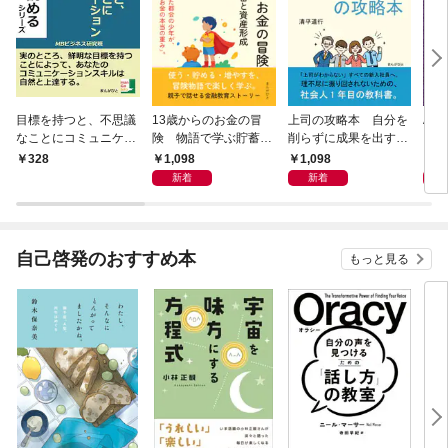
目標を持つと、不思議
13歳からのお金の冒
上司の攻略本 自分を
Al 
なことにコミュニケー
険 物語で学ぶ貯蓄と
削らずに成果を出す方
メロ
ション能力が爆発的に
資産形成
法
1,098
1,098
1,
328
向上する。
新着
新着
自己啓発のおすすめ本
もっと見る