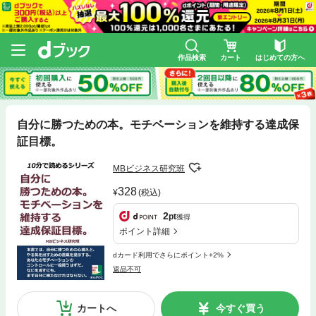
作品検索
カート
はじめての方へ
自分に勝つための本。モチベーションを維持する達成保
証目標。
MBビジネス研究班
328
(税込)
2
pt
獲得
ポイント詳細
dカード利用でさらにポイント+2%
返品不可
カートへ
今すぐ買う