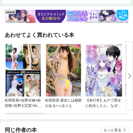
あわせてよく買われている本
松岡里英×佐野水柚×鈴
松岡里英 彼女には秘密
【単行本】おデブ悪女
【タ
音唯×吉野七宝実 Hon
がある+ぷるりえ
に転生したら、なぜか
もう
eyDripper 350Photos
ラスボス王子様に執着
されています
同じ作者の本
もっと見る