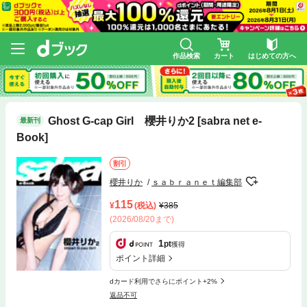
作品検索
カート
はじめての方へ
Ghost G-cap Girl 櫻井りか2 [sabra net e-
最新刊
Book]
割引
櫻井りか
ｓａｂｒａｎｅｔ編集部
115
(税込)
385
(2026/08/20まで)
1
pt
獲得
ポイント詳細
dカード利用でさらにポイント+2%
返品不可