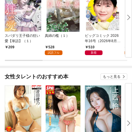
スパダリ王子様の狂い
真綿の檻（１）
ビッグコミック 2026
こん
愛【単話】（１）
年16号（2026年8月7
（１
日発売）
528
510
5
209
試読フル
新着
試
女性タレントのおすすめ本
もっと見る