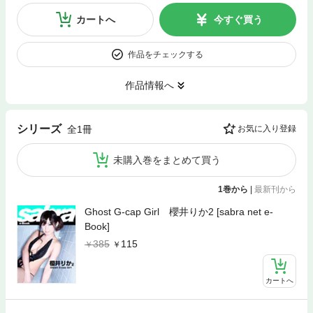
カートへ
今すぐ買う
作品をチェックする
作品情報へ
シリーズ
全1冊
お気に入り登録
未購入巻をまとめて買う
1巻から
|
最新刊から
Ghost G-cap Girl 櫻井りか2 [sabra net e-
Book]
385
115
カートへ