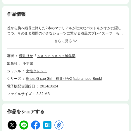
作品情報
首から胸へ縦長に降りた2本のマテリアルが壮大なバストをかすかに隠し
つつ、そのまま股間の小さなショーツに繋がる漆黒のプレイスーツ！もう
それだけで気の早い男はカウントダウン終了だっつうのに、それをはだけ
て、お風呂の縁に木馬座りの荒技大放出祭を大絶賛展開中！！こりゃあ、
たいていの男は骨と皮だけになるわな、合掌！（解説文・カーツさとう）
1988年8月13日生まれ。福岡県出身身長H162cm、B94（G）・W59・H8
著者
櫻井りか
ｓａｂｒａｎｅｔ編集部
4cm血液型：B型趣味：2次元な事（マンガ、アニメ）心霊現象、オカルト
出版社
小学館
※この作品は見開き表示には対応しておりません。
ジャンル
女性タレント
シリーズ
Ghost G-cap Girl 櫻井りか2 [sabra net e-Book]
電子版配信開始日
2014/10/24
ファイルサイズ
3.32 MB
作品をシェアする