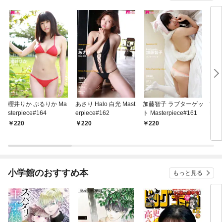
櫻井りか ぷるりか Ma
あさり Halo 白光 Mast
加藤智子 ラブターゲッ
吉田
sterpiece#164
erpiece#162
ト Masterpiece#161
Mas
220
220
220
2
小学館のおすすめ本
もっと見る