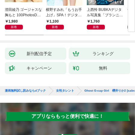
澄田綾乃 ゴージャスな
横野すみれ「もうお手
上西怜 BUBKAデジタ
似鳥
胸もと 100PhotosDX
上げ」SPA！デジタル
ル写真集「ブランニュ
Ｌ
[sabra net e-Book]
写真集
ー・レイ」
ＦＲ
1,980
1,100
1,760
2,
写真
新着
新着
新着
新刊配信予定
ランキング
キャンペーン
無料
漫画無料試し読みならdブック
女性タレント
Ghost G-cap Girl 櫻井りか2 [sabra
アプリならもっと便利で快適に！