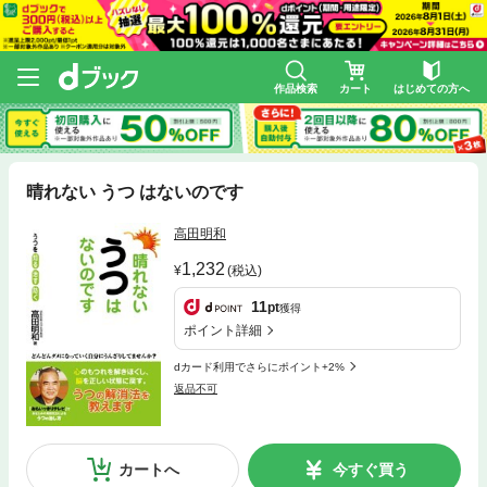
作品検索
カート
はじめての方へ
晴れない うつ はないのです
高田明和
1,232
(税込)
11
pt
獲得
ポイント詳細
dカード利用でさらにポイント+2%
返品不可
カートへ
今すぐ買う