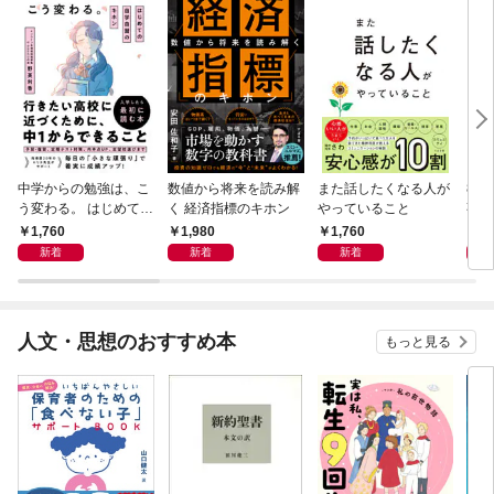
中学からの勉強は、こ
数値から将来を読み解
また話したくなる人が
83
う変わる。 はじめての
く 経済指標のキホン
やっていること
事
自学自習のキホン
1,760
1,980
1,760
1,
新着
新着
新着
人文・思想のおすすめ本
もっと見る