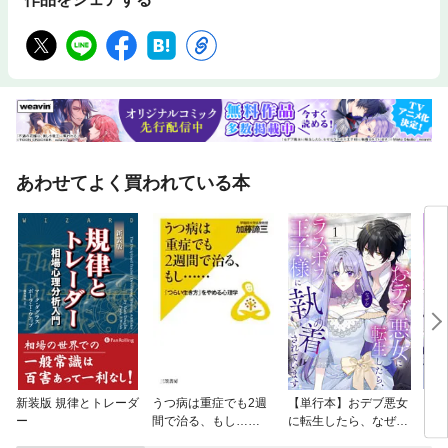
あわせてよく買われている本
新装版 規律とトレーダ
うつ病は重症でも2週
【単行本】おデブ悪女
【タ
ー
間で治る、もし……
に転生したら、なぜか
もう
ラスボス王子様に執着