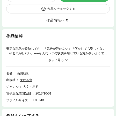
作品をチェックする
作品情報へ
作品情報
安定な現代を反映してか、「気分が浮かない」「何をしても楽しくない」
「やる気がしない」──そんなうつの状態を感じている方が多いようで
す。本書は、そんなうつ状態の方のために、あるいは家族や恋人などの身
近な人でうつ病にかかっている方のために、うつ病の薬の正しい知識、う
つを防ぐ生活、意外に知られていない脳との関係、うつにならない考え方
について書かれています。うつについて、「知る・治す・防ぐ」の３部構
著者
高田明和
成になっています。
出版社
すばる舎
ジャンル
人文・思想
電子版配信開始日
2013/10/01
ファイルサイズ
1.93 MB
作品をシェアする