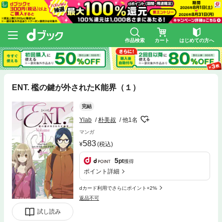
作品検索
カート
はじめての方へ
ENT. 檻の鍵が外されたK能界（１）
完結
Ylab
朴美叔
他1名
マンガ
583
(税込)
5
pt
獲得
ポイント詳細
dカード利用でさらにポイント+2%
返品不可
試し読み