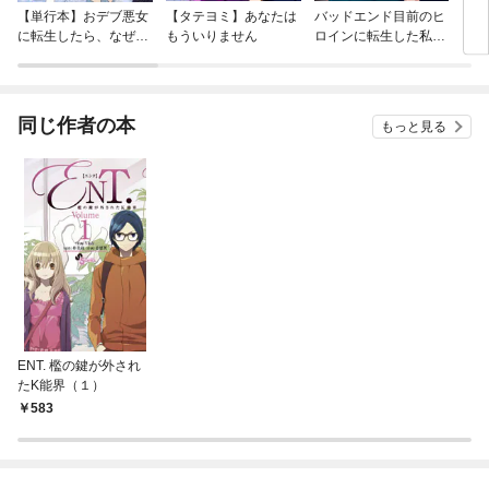
【単行本】おデブ悪女
【タテヨミ】あなたは
バッドエンド目前のヒ
【タ
に転生したら、なぜか
もういりません
ロインに転生した私、
リ〜
ラスボス王子様に執着
今世では恋愛するつも
されています
りがチートな兄が離し
てくれません！？@C
OMIC
同じ作者の本
もっと見る
ENT. 檻の鍵が外され
たK能界（１）
583