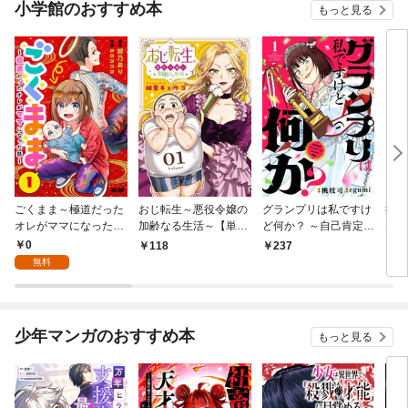
小学館のおすすめ本
もっと見る
ごくまま～極道だった
おじ転生～悪役令嬢の
グランプリは私ですけ
後宮
オレがママになった話
加齢なる生活～【単
ど何か？ ～自己肯定モ
は謎
～【単話】（１）
話】（１）
ンスターのミスコン無
（１
0
118
237
2
双～【単話】（１）
無料
少年マンガのおすすめ本
もっと見る