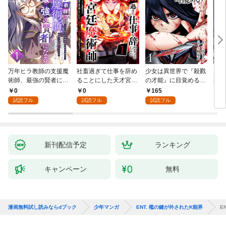
万年ヒラ教師の支援魔
社畜過ぎて仕事を辞め
少女は異世界で『殺戮
魔王
術師、最強の賢者にな
ることにした天才宮廷
の才能』に目覚める
者パ
る～不人気の支援魔術
魔術師～辺境の地でス
(話売り) #1
やっ
0
0
165
2
師は給料泥棒だと魔術
ローライフを夢見る
試読フル
試読フル
試読フル
大学をクビになった
が、不届き者を倒して
が、出世した元教え子
いたら『最果ての魔
たちのおかげで何も困
女』と呼ばれるように
らない件～ 第1話
なる～ 第1話
新刊配信予定
ランキング
キャンペーン
無料
漫画無料試し読みならdブック
少年マンガ
ENT. 檻の鍵が外されたK能界
E