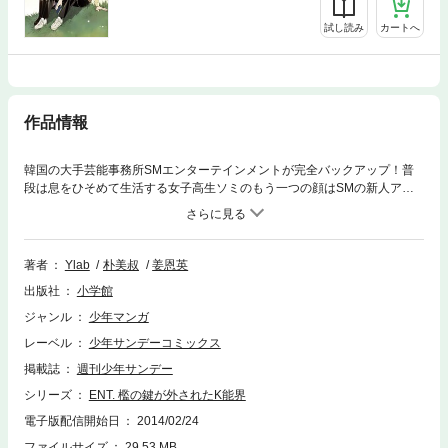
試し読み
カートへ
作品情報
韓国の大手芸能事務所SMエンターテインメントが完全バックアップ！普
段は息をひそめて生活する女子高生ソミのもう一つの顔はSMの新人アイ
ドルグループ“7月4日生”のメインボーカル、ケイ。だが、その事実を国内
で今もっとも知られちゃいけない男に知られていまい…韓国芸能界の大海
原の中、ソミは先輩と同じような道を辿れるのか！？少女時代・東方神起
も実名登場して物語を盛り上げる！SMのアーティスト達がどんな生活を
著者
Ylab
朴美叔
姜恩英
し、普段何を考えているのか「ENT．」の世界を覗いてご堪能ください！
出版社
小学館
ジャンル
少年マンガ
レーベル
少年サンデーコミックス
掲載誌
週刊少年サンデー
シリーズ
ENT. 檻の鍵が外されたK能界
電子版配信開始日
2014/02/24
ファイルサイズ
29.53 MB