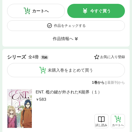
カートへ
今すぐ買う
作品をチェックする
作品情報へ
全4冊
シリーズ
お気に入り登録
完結
未購入巻をまとめて買う
1巻から
|
最新刊から
ENT. 檻の鍵が外されたK能界（１）
583
試し読み
カートへ