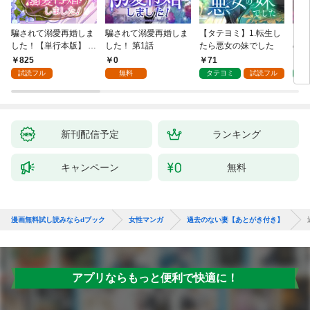
騙されて溺愛再婚しま
騙されて溺愛再婚しま
【タテヨミ】1.転生し
【タ
した！【単行本版】 1
した！ 第1話
たら悪女の妹でした
の私
巻
825
0
71
7
試読フル
無料
タテヨミ
試読フル
タ
新刊配信予定
ランキング
キャンペーン
無料
漫画無料試し読みならdブック
女性マンガ
過去のない妻【あとがき付き】
アプリならもっと便利で快適に！