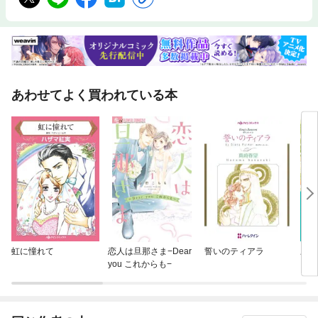
あわせてよく買われている本
虹に憧れて
恋人は旦那さま−Dear
誓いのティアラ
三度
you これからも−