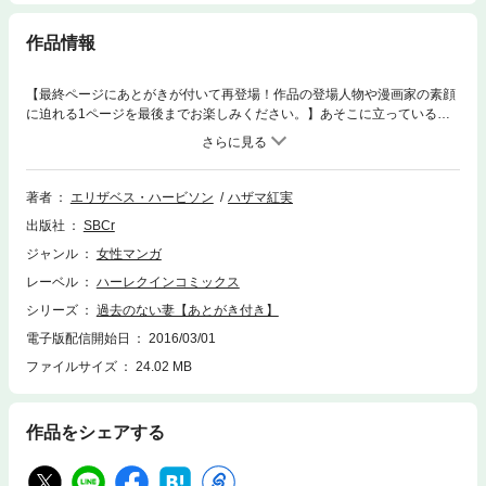
作品情報
【最終ページにあとがきが付いて再登場！作品の登場人物や漫画家の素顔
に迫れる1ページを最後までお楽しみください。】あそこに立っているの
は本当にローラだろうか。ドルーはわが目を疑った。まさか、そんなはず
はない。妻は一年半前、事故で死んだのだから。しかし、見れば見るほど
そっくりな彼女にドルーは近づき、声をかけてみた。「ローラ!」ところ
が、彼女はメアリー・シェパードと名乗った。目も、髪も、声も、そっく
著者
エリザベス・ハービソン
ハザマ紅実
りなのに…。ローラは事故にあった時、記憶を失ったのだった。ドルーの
出版社
SBCr
心境は複雑だった。妻が生きていたのはうれしい。でも、ふたりが離婚寸
前だったことを彼女が思い出したら……。
ジャンル
女性マンガ
レーベル
ハーレクインコミックス
シリーズ
過去のない妻【あとがき付き】
電子版配信開始日
2016/03/01
ファイルサイズ
24.02 MB
作品をシェアする