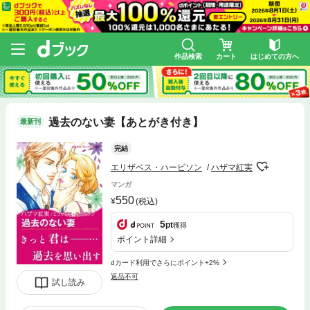
作品検索
カート
はじめての方へ
過去のない妻【あとがき付き】
最新刊
完結
エリザベス・ハービソン
ハザマ紅実
マンガ
550
(税込)
5
pt
獲得
ポイント詳細
dカード利用でさらにポイント+2%
返品不可
試し読み