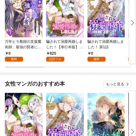
万年ヒラ教師の支援魔
騙されて溺愛再婚しま
騙されて溺愛再婚しま
ヒト
術師、最強の賢者にな
した！【単行本版】 1
した！ 第1話
る～不人気の支援魔術
巻
0
825
0
0
師は給料泥棒だと魔術
無料
試読フル
無料
大学をクビになった
が、出世した元教え子
たちのおかげで何も困
らない件～ 第1話
女性マンガのおすすめ本
もっと見る