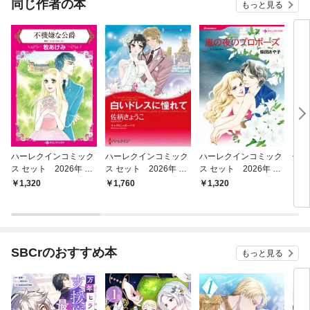
同じ作者の本
もっと見る
ハーレクインコミック
ハーレクインコミック
ハーレクインコミック
伯爵
ス セット 2026年 vo
ス セット 2026年 vo
ス セット 2026年 vo
ン・
l.861
l.907
l.838
名作
1,320
1,760
1,320
7
ン・
SBCrのおすすめ本
もっと見る