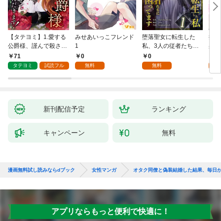
【タテヨミ】1.愛する
みせあいっこフレンド
堕落聖女に転生した
授か
公爵様、謹んで殺させ
1
私、3人の従者たちに
身籠
ていただきます！
抱かれて困ってます 第
して
71
0
0
2
1話
タテヨミ
試読フル
無料
無料
試
新刊配信予定
ランキング
キャンペーン
無料
漫画無料試し読みならdブック
女性マンガ
オタク同僚と偽装結婚した結果、毎日
アプリならもっと便利で快適に！