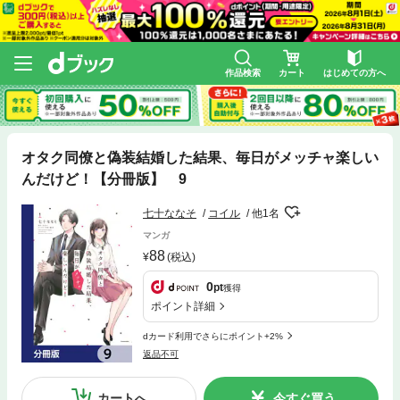
作品検索
カート
はじめての方へ
オタク同僚と偽装結婚した結果、毎日がメッチャ楽しい
んだけど！【分冊版】 9
七十ななそ
コイル
他1名
マンガ
88
(税込)
0
pt
獲得
ポイント詳細
dカード利用でさらにポイント+2%
返品不可
カートへ
今すぐ買う