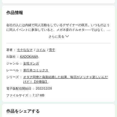
作品情報
会社の人には内緒で同人活動をしているデザイナーの咲月。いつものよう
に同人イベントに参加していると、メガネ姿のドルオタ――ではなく、同
僚の男性社員・滝本さんが！しかも突然プロポーズ!?普通の社会人として
働きながら、プライベートでは趣味を満喫している咲月と滝本さん。そん
な共通点がある二人の結婚生活が楽しくないわけない！超打算的な咲月
と、打算の顔して実は――な滝本さんの偽装結婚のお話。分冊版第9弾。※
著者
七十ななそ
コイル
雪子
本作品は単行本を分割したもので、本編内容は同一のものとなります。重
出版社
KADOKAWA
複購入にご注意ください。
ジャンル
女性マンガ
レーベル
単行本コミックス
シリーズ
オタク同僚と偽装結婚した結果、毎日がメッチャ楽しいんだ
けど！【分冊版】
電子版配信開始日
2022/12/28
ファイルサイズ
7.17 MB
作品をシェアする