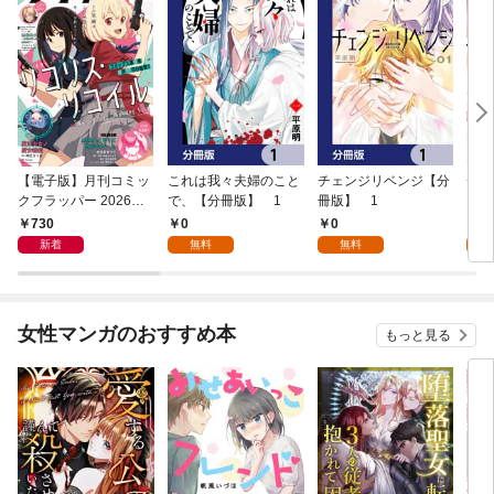
【電子版】月刊コミッ
これは我々夫婦のこと
チェンジリベンジ【分
チェ
クフラッパー 2026年9
で、【分冊版】 1
冊版】 1
月号
730
0
0
7
新着
無料
無料
試
女性マンガのおすすめ本
もっと見る