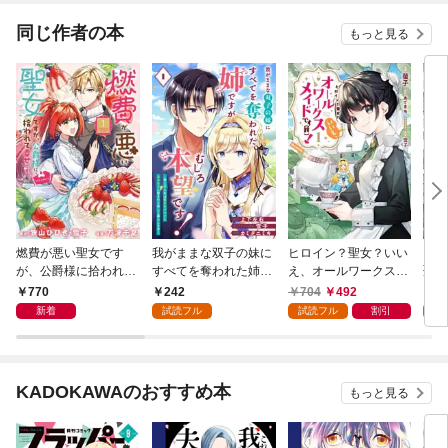
同じ作者の本
もっと見る
燃費が悪い聖女です
我がままな双子の妹に
ヒロイン？聖女？いい
【単
が、公爵様に拾われて
すべてを奪われた姉で
え、オールワークスメ
聖女
幸せです！（ごはん的
すが、むしろ本望で
イドです（誇）！@C
ワー
770
242
704
492
0
に♪）（コミック） 1
す！～第二の人生は愛
OMIC 第1巻
（誇
新着
試読フル
試読フル
割引
巻
するグルメともふもふ
話
に囲まれて楽しく暮ら
します～【分冊版】 1
KADOKAWAのおすすめ本
もっと見る