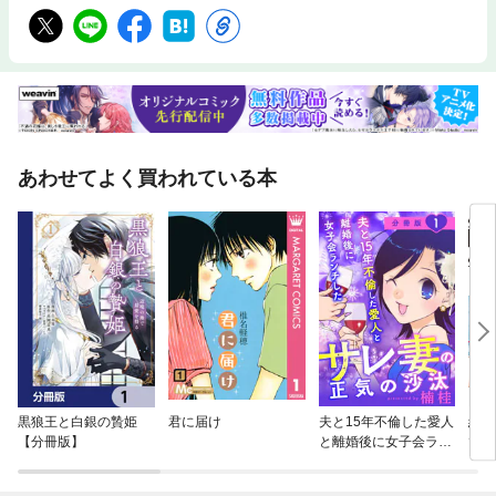
あわせてよく買われている本
黒狼王と白銀の贄姫
君に届け
夫と15年不倫した愛人
終電
【分冊版】
と離婚後に女子会ラン
て 
チしたサレ妻の正気の
沙汰【分冊版】