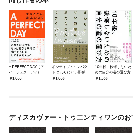
同じ作者の本
A PERFECT DAY（ア
ポジティブ・インパク
10年後、後悔しないた
パーフェクトデイ） 生
ト まわりにいい影響を
めの自分の道の選び方
きるなら、最高の日を
あたえる人がうまくい
1,650
1,650
1,650
く
ディスカヴァー・トゥエンティワンのお