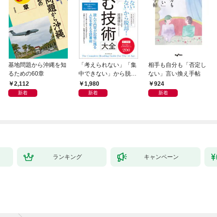
基地問題から沖縄を知
「考えられない」「集
相手も自分も「否定し
るための60章
中できない」から脱
ない」言い換え手帖
却！ AI時代の読む技
2,112
1,980
924
術大全
新着
新着
新着
ランキング
キャンペーン