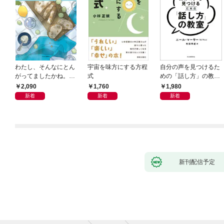
わたし、そんなにとん
宇宙を味方にする方程
自分の声を見つけるた
がってましたかね。
式
めの「話し方」の教
獅子座、Ａ型、丙午は
室 Ｏｒａｃｙ（オラ
2,090
1,760
1,980
めぐる
シー）
新着
新着
新着
新刊配信予定