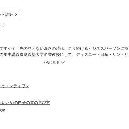
ント詳細
%
ですか？」先の見えない混迷の時代、走り続けるビジネスパーソンに捧
の集中講義慶應義塾大学名誉教授にして、ディズニー・日産・サントリー・I
スコンサルタントによる理想の人生を送るために本当に大切なこと・「
てなさい・仕事に疑問を感じたら、自分の望みを掘り下げるチャンス・
立てるようなもの・優柔不断を治すたった1つの方法 ・手っ取り早く自
つの鉄則 ・ただなんとなくＭＢＡをとってはいけない・困難な中で自分
る幸せマニフェスト10項目・エスカレーターは降りてもいい …etc.
トゥエンティワン
現する「幸せでいることを最優先する」はビジネスパーソン必読！Less
n2 最悪の決断は何も決めないことLesson3 自信を身につけ、持ち続けるL
ないための自分の道の選び方
n5 学びは一生の財産Lesson6 ただなんとなくMBAをとってはならないL
8 幸せでいることを最優先するLesson9 世界を広げるLesson10 逆境を
/25