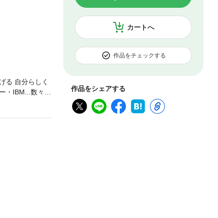
カートへ
作品をチェックする
げる 自分らしく
作品をシェアする
BM...数々の
早すぎる」「若
・学び続けるこ
信を身につける
なりの付加価値を
最高の人生をつく
on1 充実した
esson4 行動
esson7 常に付
バネにするLesso