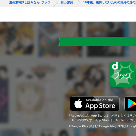
漫画無料試し読みならdブック
自己啓発
10年後、後悔しないための自分の道の
Appleのロゴ、App Storeは、米国もしくはそ
Inc.の商標です。App Storeは、Apple In
Google Play および Google Play ロゴは Go