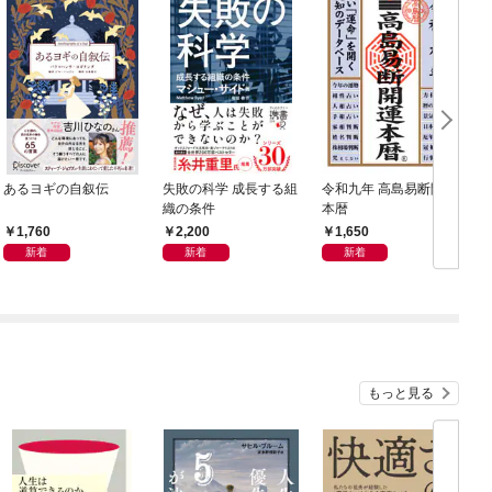
あるヨギの自叙伝
失敗の科学 成長する組
令和九年 高島易断開運
織の条件
本暦
1,760
2,200
1,650
新着
新着
新着
もっと見る