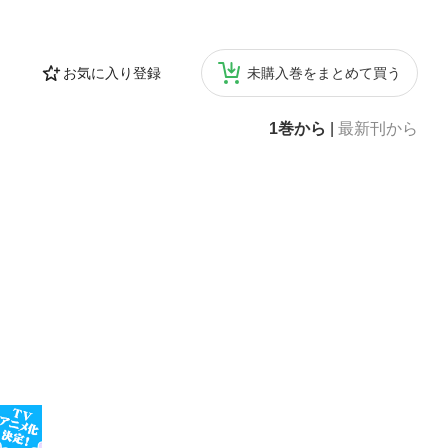
お気に入り登録
未購入巻をまとめて買う
1巻から
|
最新刊から