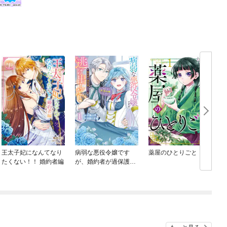
王太子妃になんてなり
病弱な悪役令嬢です
薬屋のひとりごと
たくない！！ 婚約者編
が、婚約者が過保護す
ぎて逃げ出したい(私た
ち犬猿の仲でしたよ
ね！？)