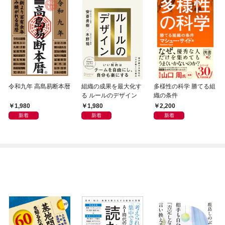
令和九年 高島易断本暦
組織の成果を最大化す
多様性の科学 勝てる組
る ルールのデザイン
織の条件
1,980
1,980
2,200
新着
新着
新着