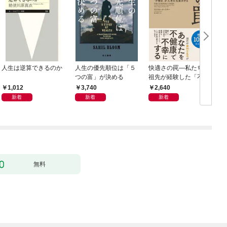
人生は逆算できるのか
人生の優先順位は「５
快適さの罠―私たちの
つの富」が決める
祖先が経験した「不快
さ」が人生を充実させ
1,012
3,740
2,640
る
新着
新着
新着
無料