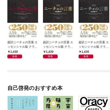
超訳ニーチェの言葉 エ
超訳ニーチェの言葉 エ
超訳ニーチェの言葉 エ
ッセンシャル版 クラシ
ッセンシャル版 クラシ
ッセンシャル版 クラシ
ックカバー赤箔
ックカバー金箔
ックカバー銀箔
1,430
1,430
1,430
新着
新着
新着
自己啓発のおすすめ本