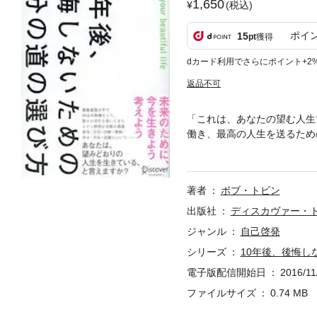
1,650
(税込)
ポイ
15
pt
獲得
dカード利用でさらにポイント+2
返品不可
「これは、あなたの望む人生
働き、最高の人生を送るため
有名企業に信頼されるビジネ
すぎる」――そんな常識は捨
と。それは銀行にお金を積み
著者
ボブ・トビン
方法とは?・昇進に必要な2
発揮する方法・必ず幸せになれ
出版社
ディスカヴァー・
るため、仕事と幸せをうまく実
ジャンル
自己啓発
働き方を手に入れる方法Lesso
シリーズ
10年後、後悔し
を妨げる不安を克服するLesso
加価値を発揮する方法Lesson
電子版配信開始日
2016/11
n11 すべてはあなた次第
ファイルサイズ
0.74 MB