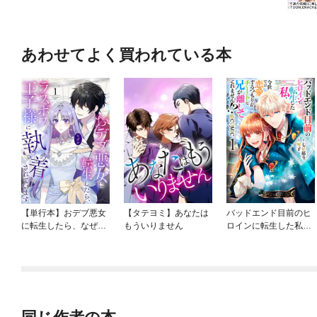
あわせてよく買われている本
【単行本】おデブ悪女
【タテヨミ】あなたは
バッドエンド目前のヒ
に転生したら、なぜか
もういりません
ロインに転生した私、
ラスボス王子様に執着
今世では恋愛するつも
されています
りがチートな兄が離し
てくれません！？@C
OMIC