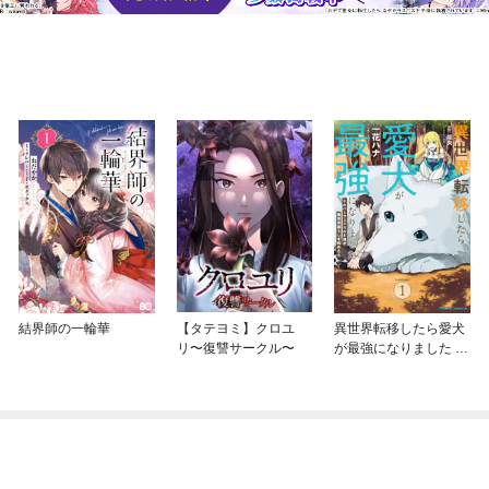
結界師の一輪華
【タテヨミ】クロユ
異世界転移したら愛犬
リ〜復讐サークル〜
が最強になりました ～
シルバーフェンリルと
俺が異世界暮らしを始
めたら～ THE COMIC