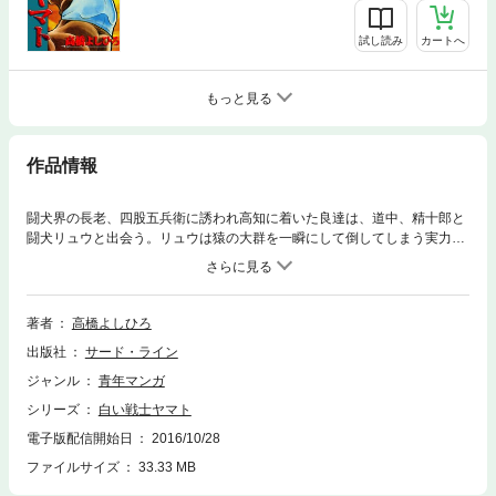
試し読み
カートへ
もっと見る
作品情報
闘犬界の長老、四股五兵衛に誘われ高知に着いた良達は、道中、精十郎と
闘犬リュウと出会う。リュウは猿の大群を一瞬にして倒してしまう実力を
持ち、ヤマト達闘犬を執拗に狙っている。そこに、精十郎の双子の弟、宗
徳が現れ…。
著者
高橋よしひろ
出版社
サード・ライン
ジャンル
青年マンガ
シリーズ
白い戦士ヤマト
電子版配信開始日
2016/10/28
ファイルサイズ
33.33 MB