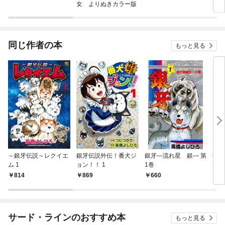
女 よりぬきカラー版
RS
同じ作者の本
もっと見る
～銀牙伝説～レクイエ
銀牙伝説外伝！番犬ジ
銀牙―流れ星 銀― 第
―甲
ム 1
ョン！！ 1
1巻
1巻
814
869
660
6
サード・ラインのおすすめ本
もっと見る