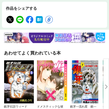
作品をシェアする
あわせてよく買われている本
銀牙伝説ウィード
ドメスティックな彼
銀牙—流れ星 銀—
銀牙