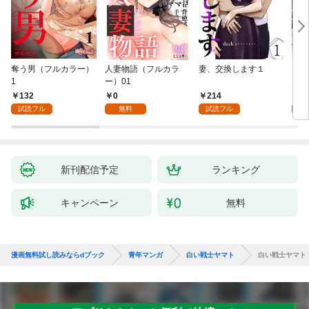
奪う男（フルカラー）
人妻物語（フルカラ
妻、交換します１
ごめ
1
ー）01
ない
132
0
214
1
試読フル
無料
試読フル
試
新刊配信予定
ランキング
キャンペーン
無料
漫画無料試し読みならdブック
青年マンガ
白い戦士ヤマト
白い戦士ヤマト 