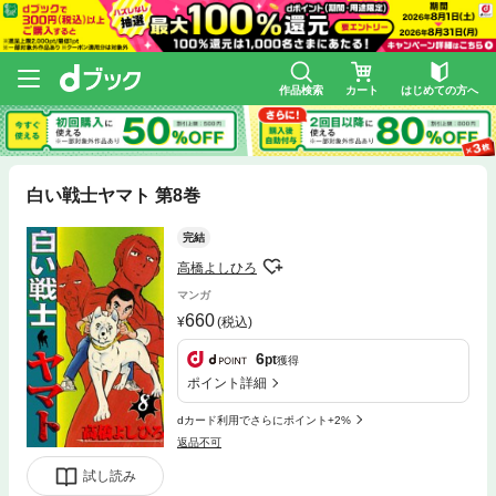
作品検索
カート
はじめての方へ
白い戦士ヤマト 第8巻
完結
高橋よしひろ
マンガ
660
(税込)
6
pt
獲得
ポイント詳細
dカード利用でさらにポイント+2%
返品不可
試し読み