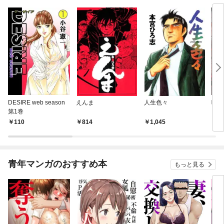
DESIRE web season
えんま
人生色々
呪傀
第1巻
110
814
1,045
2
青年マンガのおすすめ本
もっと見る