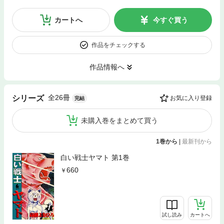
カートへ
今すぐ買う
作品をチェックする
作品情報へ
全26冊
シリーズ
お気に入り登録
完結
未購入巻をまとめて買う
1巻から
|
最新刊から
白い戦士ヤマト 第1巻
660
試し読み
カートへ