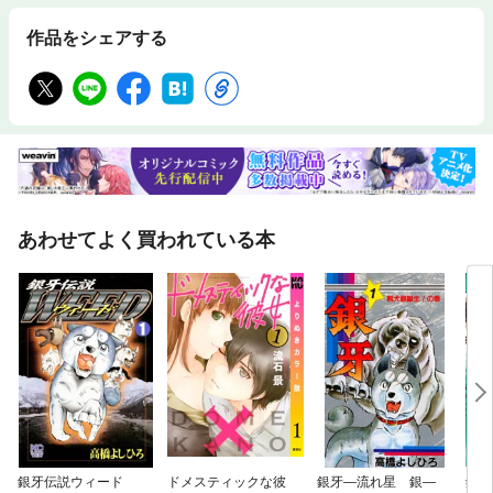
作品をシェアする
あわせてよく買われている本
銀牙伝説ウィード
ドメスティックな彼
銀牙—流れ星 銀—
銀牙