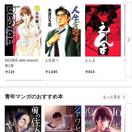
DESIRE web season
人生色々
えんま
呪傀
第1巻
110
1,045
814
2
青年マンガのおすすめ本
もっと見る