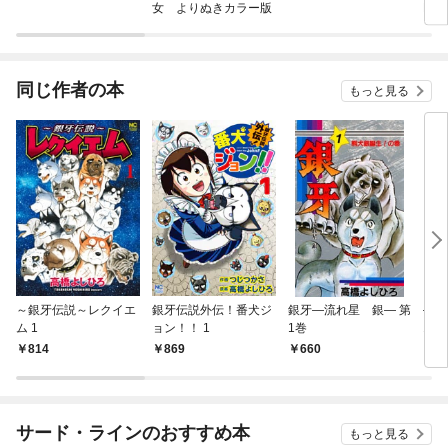
女 よりぬきカラー版
RS
同じ作者の本
もっと見る
～銀牙伝説～レクイエ
銀牙伝説外伝！番犬ジ
銀牙―流れ星 銀― 第
―甲
ム 1
ョン！！ 1
1巻
1巻
814
869
660
6
サード・ラインのおすすめ本
もっと見る