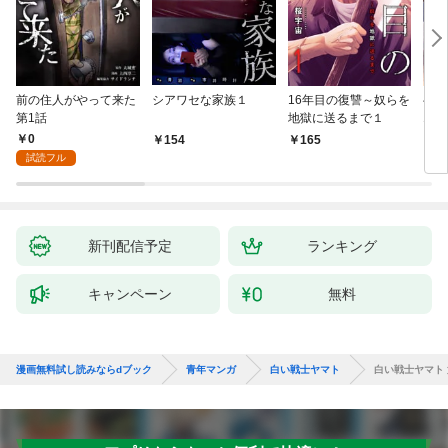
前の住人がやって来た
シアワセな家族１
16年目の復讐～奴らを
ベイ
第1話
地獄に送るまで１
エブ
版】
0
154
165
2
試読フル
新刊配信予定
ランキング
キャンペーン
無料
漫画無料試し読みならdブック
青年マンガ
白い戦士ヤマト
白い戦士ヤマト 