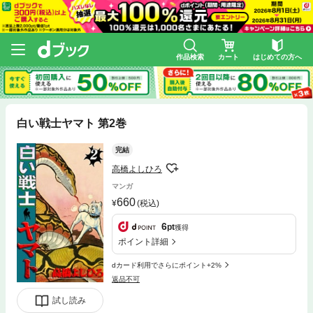
作品検索
カート
はじめての方へ
白い戦士ヤマト 第2巻
完結
高橋よしひろ
マンガ
660
(税込)
6
pt
獲得
ポイント詳細
dカード利用でさらにポイント+2%
返品不可
試し読み