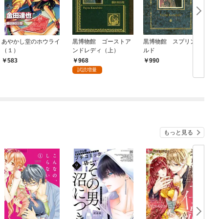
あやかし堂のホウライ
黒博物館 ゴーストア
黒博物館 スプリンガ
（１）
ンドレディ（上）
ルド
968
583
990
試読増量
もっと見る