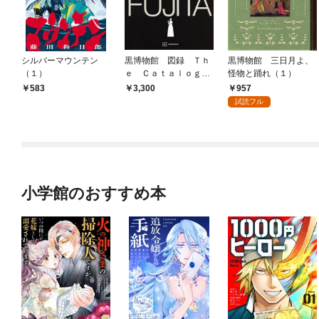
シルバーマウンテン
黒博物館 図録 Ｔｈ
黒博物館 三日月よ、
（１）
ｅ Ｃａｔａｌｏｇｕ
怪物と踊れ（１）
ｅ ： Ｂａｃｋｙａ
957
583
3,300
ｒｄ ｏｆ Ｂｌａｃ
試読フル
ｋ Ｍｕｓｅｕｍ
小学館のおすすめ本