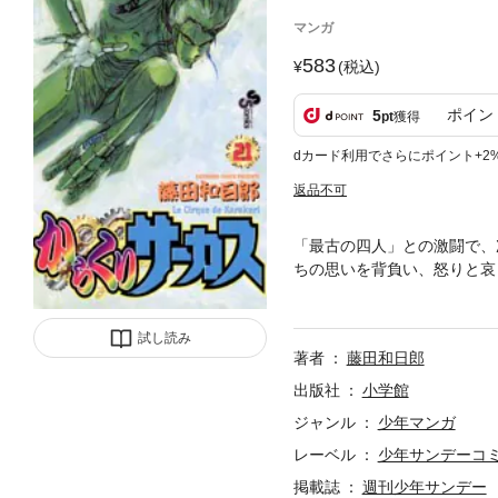
マンガ
583
(税込)
ポイン
5
pt
獲得
dカード利用でさらにポイント+2
返品不可
「最古の四人」との激闘で、
ちの思いを背負い、怒りと哀
ーヌ人形！！
試し読み
著者
藤田和日郎
出版社
小学館
ジャンル
少年マンガ
レーベル
少年サンデーコ
掲載誌
週刊少年サンデー