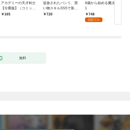
アカデミーの天才剣士
追放されたパシリ、買
8歳から始める魔法学
【分冊版】（コミッ
い物スキルSSSで装備
1
ク） １話【フルカラ
無双 ～買ったモノを
748
165
720
ー】
超強化して最強パーテ
試読フル
ィー目指します～【単
行本版】 1巻
無料