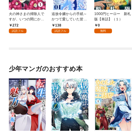
火の神さまの掃除人で
追放令嬢からの手紙～
1000円ヒーロー 新札
すが、いつの間にか花
かつて愛していた皆さ
版【単話】（１）
嫁として溺愛されてい
まへ 私のことなどお忘
272
138
0
ます【単話】（１）
れですか？～【単話】
試読フル
試読フル
無料
（１）
少年マンガのおすすめ本