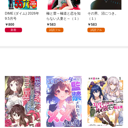
DIME (ダイム) 2026年
極と蕾～極道と恋を知
その男、沼につき。
9.5月号
らない人妻と～（１）
（１）
800
583
583
新着
試読フル
試読フル