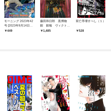
モーニング 2023年42
藤田和日郎 黒博物
双亡亭壊すべし（１）
号 [2023年9月14日発
館 館報 ヴィクトリ
売]
ア朝・闇のアーカイヴ
449
1,485
528