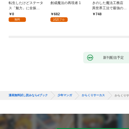
転生したけどステータ
創成魔法の再現者 1
きのした魔法工務店
ス「魅力」に全振
異世界工法で最強の家
り！？(1)
づくりを（コミック）
0
682
748
１
無料
試読フル
新刊配信予定
漫画無料試し読みならdブック
少年マンガ
からくりサーカス
からくりサ