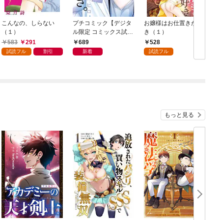
こんなの、しらない
プチコミック【デジタ
お嬢様はお仕置きが好
（１）
ル限定 コミックス試し
き（１）
読み特典付き】 2026
583
291
689
528
年9月号（2026年8月7
試読フル
割引
新着
試読フル
日発売）
もっと見る