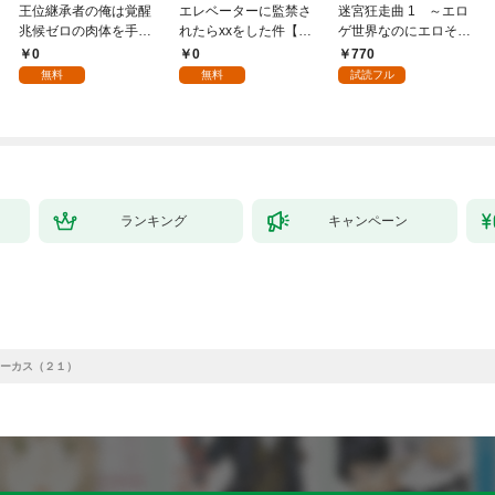
王位継承者の俺は覚醒
エレベーターに監禁さ
迷宮狂走曲 1 ～エロ
兆候ゼロの肉体を手に
れたらxxをした件【全
ゲ世界なのにエロそっ
入れて自由を謳歌す
年齢版】(1)
ちのけでひたすら最強
0
0
770
る。1
を目指すモブ転生者～
無料
無料
試読フル
ランキング
キャンペーン
ーカス（２１）