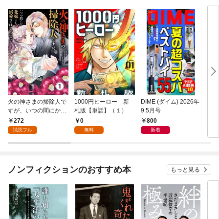
火の神さまの掃除人で
1000円ヒーロー 新
DIME (ダイム) 2026年
追放
すが、いつの間にか花
札版【単話】（１）
9.5月号
かつ
嫁として溺愛されてい
まへ
272
0
800
1
ます【単話】（１）
れで
試読フル
無料
新着
試
（１
ノンフィクションのおすすめ本
もっと見る