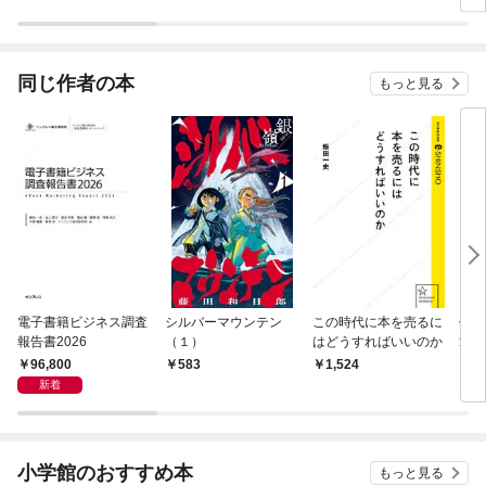
同じ作者の本
もっと見る
電子書籍ビジネス調査
シルバーマウンテン
この時代に本を売るに
作文
報告書2026
（１）
はどうすればいいのか
章教
ら小
96,800
583
1,524
1,
書・
新着
小学館のおすすめ本
もっと見る