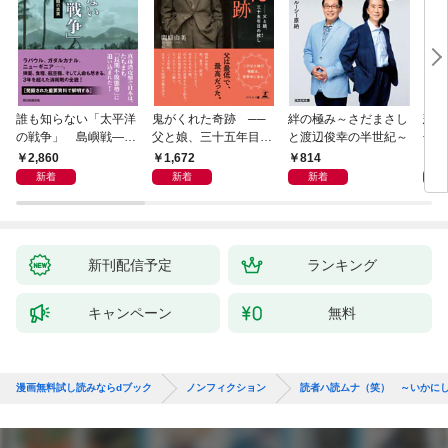
誰も知らない「太平洋
鬼がくれた奇跡 ──
絆の極み～さだまさし
悲劇
の戦争」 島嶼戦――
父と娘、三十五年目の
と渡辺俊幸の半世紀～
子 
マッカーサーとの激闘
赦し
読み
2,860
1,672
814
1,
の真実
新着
新着
新着
新刊配信予定
ランキング
キャンペーン
無料
漫画無料試し読みならdブック
ノンフィクション
読者ハ読ムナ（笑） ～いかに