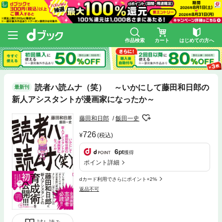
作品検索
カート
はじめての方へ
読者ハ読ムナ（笑） ～いかにして藤田和日郎の
最新刊
新人アシスタントが漫画家になったか～
藤田和日郎
飯田一史
726
(税込)
6
pt
獲得
ポイント詳細
dカード利用でさらにポイント+2%
返品不可