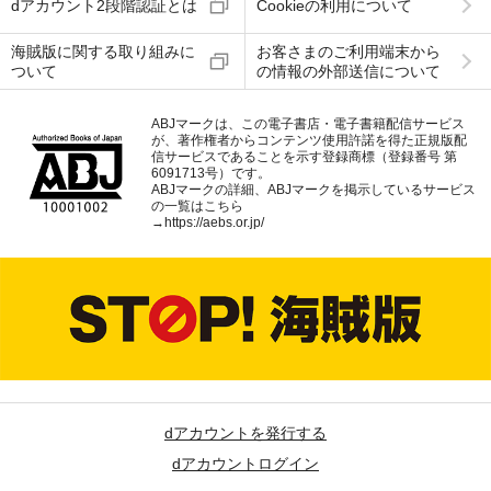
dアカウント2段階認証とは
Cookieの利用について
海賊版に関する取り組みに
お客さまのご利用端末から
ついて
の情報の外部送信について
ABJマークは、この電子書店・電子書籍配信サービス
が、著作権者からコンテンツ使用許諾を得た正規版配
信サービスであることを示す登録商標（登録番号 第
6091713号）です。
ABJマークの詳細、ABJマークを掲示しているサービス
の一覧はこちら
→
https://aebs.or.jp/
dアカウントを発行する
dアカウントログイン