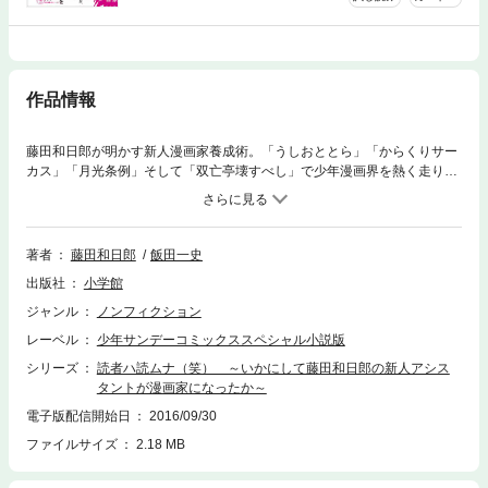
作品情報
藤田和日郎が明かす新人漫画家養成術。「うしおととら」「からくりサー
カス」「月光条例」そして「双亡亭壊すべし」で少年漫画界を熱く走り続
ける藤田和日郎。その仕事場からは数多くの漫画家が巣立った。今回、藤
田和日郎のアシスタントになった架空の新人漫画家が、連載を勝ち取るま
でを描く体裁で、藤田氏が自身の漫画創作術、新人漫画家の心構えやコミ
ュニケーション術を語り下ろしました。藤田和日郎の初代担当者も新人漫
著者
藤田和日郎
飯田一史
画家の担当編集者として登場。
出版社
小学館
ジャンル
ノンフィクション
レーベル
少年サンデーコミックススペシャル小説版
シリーズ
読者ハ読ムナ（笑） ～いかにして藤田和日郎の新人アシス
タントが漫画家になったか～
電子版配信開始日
2016/09/30
ファイルサイズ
2.18 MB