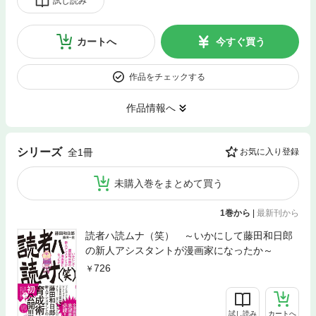
試し読み
カートへ
今すぐ買う
作品をチェックする
作品情報へ
シリーズ
全1冊
お気に入り登録
未購入巻をまとめて買う
1巻から
|
最新刊から
読者ハ読ムナ（笑） ～いかにして藤田和日郎
の新人アシスタントが漫画家になったか～
726
試し読み
カートへ