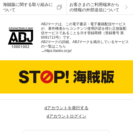
海賊版に関する取り組みに
お客さまのご利用端末から
ついて
の情報の外部送信について
ABJマークは、この電子書店・電子書籍配信サービス
が、著作権者からコンテンツ使用許諾を得た正規版配
信サービスであることを示す登録商標（登録番号 第
6091713号）です。
ABJマークの詳細、ABJマークを掲示しているサービス
の一覧はこちら
→
https://aebs.or.jp/
dアカウントを発行する
dアカウントログイン