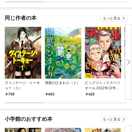
同じ作者の本
もっと見る
ヴィンテージ・トーキ
湖底のひまわり（１）
ビッグコミックスペリ
BA
ョー（１）
オール 2022年13号
（2022年6月10日発
759
693
420
6
売）
小学館のおすすめ本
もっと見る