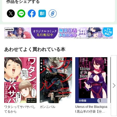
作品をシェアする
あわせてよく買われている本
ワタシってサバサバし
ガンニバル
Uterus of the Blackgoa
東京
てるから
t 黒山羊の仔袋【分冊
版】