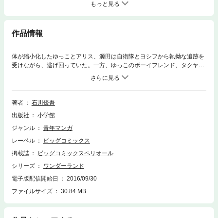
もっと見る
作品情報
体が縮小化したゆっことアリス、源田は自衛隊とヨシフから執拗な追跡を
受けながら、逃げ回っていた。一方、ゆっこのボーイフレンド、タクヤは
世の中の異変に気付き始め、友人のメロとゆっこの身を案じていた。そこ
へ、ゆっこたちとはぐれていた犬のポコが現れ、二人はゆっこのスマホを
発見。そのスマホにかかってきた着信に出てみたところ、二人は自衛隊に
取り囲まれることに。一方ゆっこはタクヤとなんとか連絡を取ろうと、あ
著者
石川優吾
る手段に打ってでた…！果たして彼らは再会できるのか！？そして、ゆっ
出版社
小学館
こたちの逃亡劇はいかに…！？
ジャンル
青年マンガ
レーベル
ビッグコミックス
掲載誌
ビッグコミックスペリオール
シリーズ
ワンダーランド
電子版配信開始日
2016/09/30
ファイルサイズ
30.84 MB