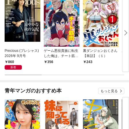
Precious (プレシャス)
ゲーム悪役貴族に転生
裏ダンジョンおくさん
あや
2026年 9月号
した俺は、チート筋肉
【単話】（１）
し夫
で無双する【単話】
倉で
860
356
243
1
（１）
る～
新着
青年マンガのおすすめ本
もっと見る