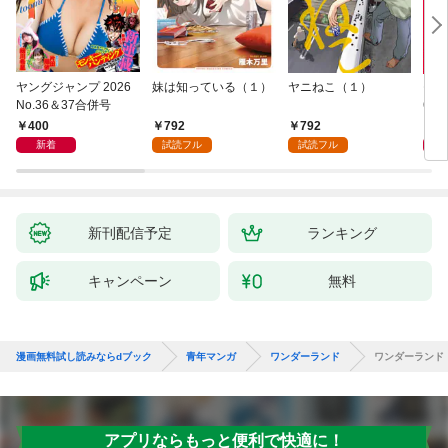
ヤングジャンプ 2026
妹は知っている（１）
ヤニねこ（１）
モー
No.36＆37合併号
6・3
日発
400
792
792
4
新着
試読フル
試読フル
新刊配信予定
ランキング
キャンペーン
無料
漫画無料試し読みならdブック
青年マンガ
ワンダーランド
ワンダーランド
アプリならもっと便利で快適に！