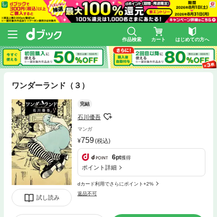
作品検索
カート
はじめての方へ
ワンダーランド（３）
完結
石川優吾
マンガ
759
(税込)
6
pt
獲得
ポイント詳細
dカード利用でさらにポイント+2%
返品不可
試し読み