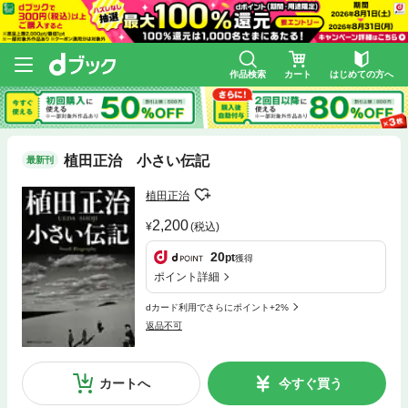
作品検索
カート
はじめての方へ
植田正治 小さい伝記
最新刊
植田正治
2,200
(税込)
20
pt
獲得
ポイント詳細
dカード利用でさらにポイント+2%
返品不可
カートへ
今すぐ買う