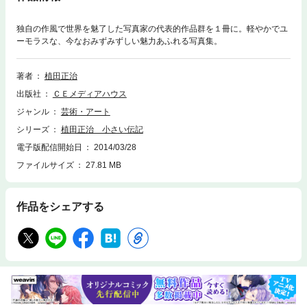
独自の作風で世界を魅了した写真家の代表的作品群を１冊に。軽やかでユ
ーモラスな、今なおみずみずしい魅力あふれる写真集。
著者
植田正治
出版社
ＣＥメディアハウス
ジャンル
芸術・アート
シリーズ
植田正治 小さい伝記
電子版配信開始日
2014/03/28
ファイルサイズ
27.81 MB
作品をシェアする