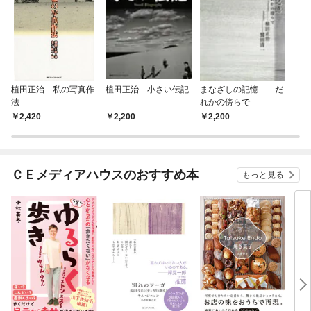
植田正治 私の写真作
植田正治 小さい伝記
まなざしの記憶――だ
法
れかの傍らで
2,420
2,200
2,200
ＣＥメディアハウスのおすすめ本
もっと見る