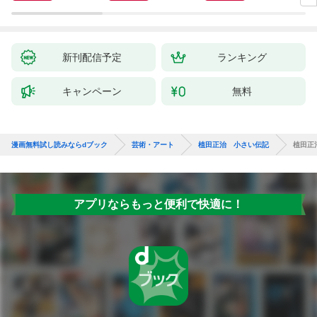
新刊配信予定
ランキング
キャンペーン
無料
漫画無料試し読みならdブック
芸術・アート
植田正治 小さい伝記
植田正
アプリならもっと便利で快適に！