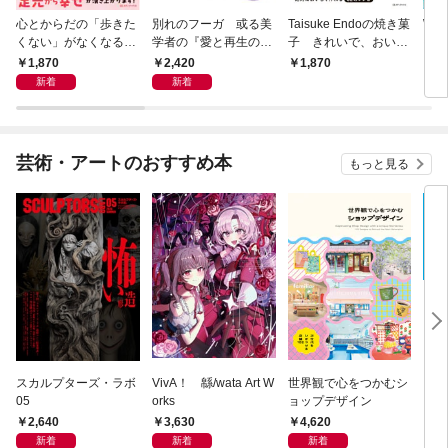
心とからだの「歩きた
別れのフーガ 或る美
Taisuke Endoの焼き菓
Wha
くない」がなくなる
学者の『愛と再生の断
子 きれいで、おいし
それ
らせん流 ゆるらく歩
章』
く、ナチュラルに
1,870
2,420
1,870
1,
き
新着
新着
芸術・アートのおすすめ本
もっと見る
スカルプターズ・ラボ
VivA！ 緜/wata Art W
世界観で心をつかむシ
ブル
05
orks
ョップデザイン
ィシ
ス
2,640
3,630
4,620
3,
新着
新着
新着