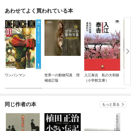
あわせてよく買われている本
ワンパンマン
世界一の動物写真 増
入江泰吉 私の大和路
鵺の
補改訂版
（小学館文庫）
同じ作者の本
もっと見る