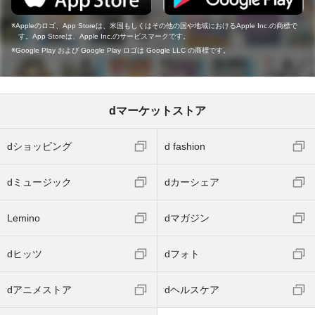
Appleのロゴ、App Storeは、米国もしくはその他の国や地域におけるApple Inc.の商標で
す。App Storeは、Apple Inc.のサービスマークです。
Google Play および Google Play ロゴは Google LLC の商標です。
dマーケットストア
dショッピング
d fashion
dミュージック
dカーシェア
Lemino
dマガジン
dヒッツ
dフォト
dアニメストア
dヘルスケア