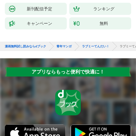
新刊配信予定
ランキング
キャンペーン
無料
漫画無料試し読みならdブック
青年マンガ
ラブミーてんだい！
ラブミーて
アプリならもっと便利で快適に！