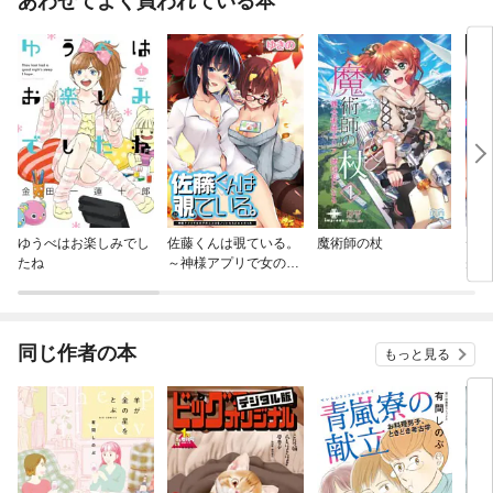
あわせてよく買われている本
ゆうべはお楽しみでし
佐藤くんは覗ている。
魔術師の杖
ディ
たね
～神様アプリで女の子
先は
のココロをノゾいたら
ス～
ど××だった～ 【連載
版】
同じ作者の本
もっと見る