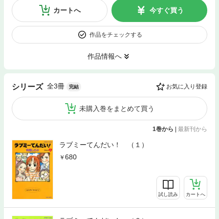
カートへ
今すぐ買う
作品をチェックする
作品情報へ
全3冊
シリーズ
お気に入り登録
完結
未購入巻をまとめて買う
1巻から
|
最新刊から
ラブミーてんだい！ （１）
680
試し読み
カートへ