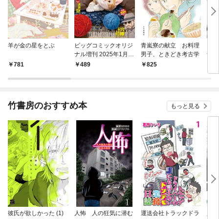
羊が金の星をとぶ
ビッグコミックオリジ
青嵐寮の献立 お料理
ビッ
ナル増刊 2025年1月増
男子、ときどき考古学
ナル
刊号（2024年12月12
4年
781
489
825
4
日発売）
竹書房のおすすめ本
もっと見る
彼氏が欲しかった (1)
人怖 人の狂気に潜む
運送会社トラックドラ
人魚