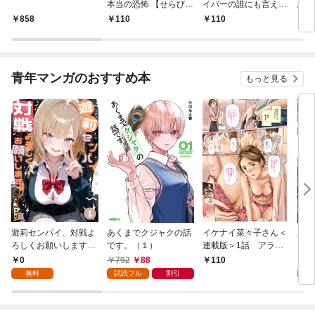
本当の恐怖 【せらびぃ
イバーの誰にも言えな
悪魔
連載版】１
いトンデモ業務日誌
き】(
858
110
110
8
【せらびぃ連載版】１
青年マンガのおすすめ本
もっと見る
遊莉センパイ、対戦よ
あくまでクジャクの話
イケナイ菜々子さん＜
異世
ろしくお願いします。
です。（１）
連載版＞1話 アラフ
1
ォー女神と初体験
0
792
88
7
110
無料
試読フル
割引
試