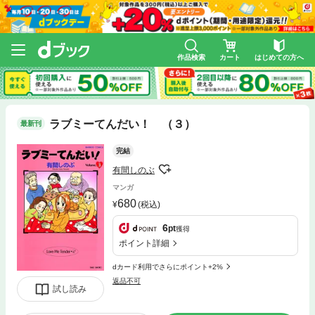
作品検索
カート
はじめての方へ
ラブミーてんだい！ （３）
最新刊
完結
有間しのぶ
マンガ
680
(税込)
6
pt
獲得
ポイント詳細
dカード利用でさらにポイント+2%
返品不可
試し読み