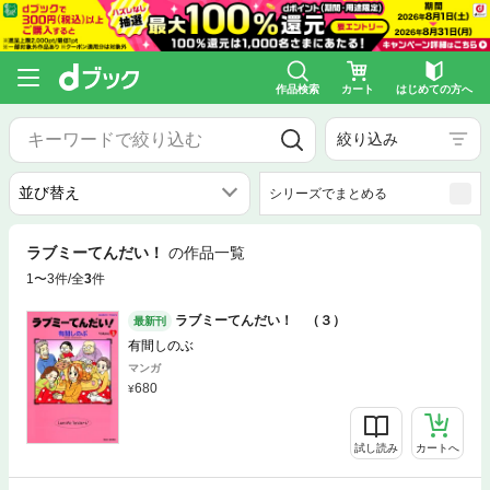
作品検索
カート
はじめての方へ
絞り込み
シリーズでまとめる
ラブミーてんだい！
の作品一覧
1〜3件/全
3
件
ラブミーてんだい！ （３）
最新刊
有間しのぶ
マンガ
680
試し読み
カートへ